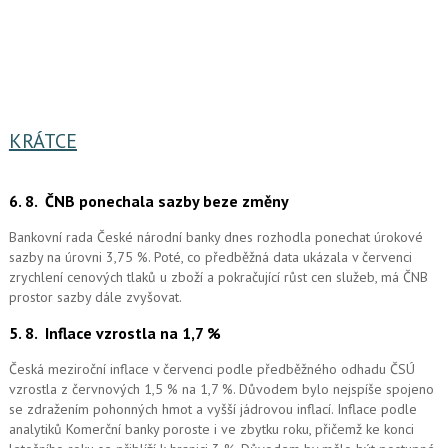
KRÁTCE
6. 8.
ČNB ponechala sazby beze změny
Bankovní rada České národní banky dnes rozhodla ponechat úrokové
sazby na úrovni 3,75 %. Poté, co předběžná data ukázala v červenci
zrychlení cenových tlaků u zboží a pokračující růst cen služeb, má ČNB
prostor sazby dále zvyšovat.
5. 8.
Inflace vzrostla na 1,7 %
Česká meziroční inflace v červenci podle předběžného odhadu ČSÚ
vzrostla z červnových 1,5 % na 1,7 %. Důvodem bylo nejspíše spojeno
se zdražením pohonných hmot a vyšší jádrovou inflací. Inflace podle
analytiků Komerční banky poroste i ve zbytku roku, přičemž ke konci