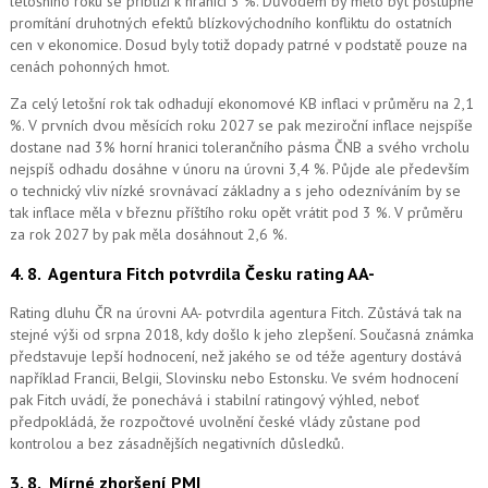
letošního roku se přiblíží k hranici 3 %. Důvodem by mělo být postupné
promítání druhotných efektů blízkovýchodního konfliktu do ostatních
cen v ekonomice. Dosud byly totiž dopady patrné v podstatě pouze na
cenách pohonných hmot.
Za celý letošní rok tak odhadují ekonomové KB inflaci v průměru na 2,1
%. V prvních dvou měsících roku 2027 se pak meziroční inflace nejspíše
dostane nad 3% horní hranici tolerančního pásma ČNB a svého vrcholu
nejspíš odhadu dosáhne v únoru na úrovni 3,4 %. Půjde ale především
o technický vliv nízké srovnávací základny a s jeho odezníváním by se
tak inflace měla v březnu příštího roku opět vrátit pod 3 %. V průměru
za rok 2027 by pak měla dosáhnout 2,6 %.
4. 8.
Agentura Fitch potvrdila Česku rating AA-
Rating dluhu ČR na úrovni AA- potvrdila agentura Fitch. Zůstává tak na
stejné výši od srpna 2018, kdy došlo k jeho zlepšení. Současná známka
představuje lepší hodnocení, než jakého se od téže agentury dostává
například Francii, Belgii, Slovinsku nebo Estonsku. Ve svém hodnocení
pak Fitch uvádí, že ponechává i stabilní ratingový výhled, neboť
předpokládá, že rozpočtové uvolnění české vlády zůstane pod
kontrolou a bez zásadnějších negativních důsledků.
3. 8.
Mírné zhoršení PMI