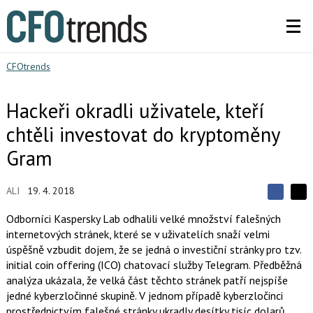
CFOtrends
Hackeři okradli uživatele, kteří
chtěli investovat do kryptoměny
Gram
ALI
19. 4. 2018
S
S
S
d
d
d
Odborníci Kaspersky Lab odhalili velké množství falešných
í
í
í
internetových stránek, které se v uživatelích snaží velmi
l
l
e
e
úspěšně vzbudit dojem, že se jedná o investiční stránky pro tzv.
l
j
j
initial coin offering (ICO) chatovací služby Telegram. Předběžná
t
e
t
e
e
analýza ukázala, že velká část těchto stránek patří nejspíše
t
n
n
jedné kyberzločinné skupině. V jednom případě kyberzločinci
a
a
F
s
prostřednictvím falešné stránky ukradly desítky tisíc dolarů.