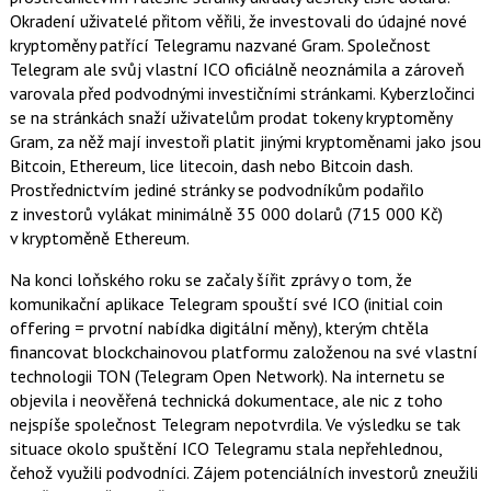
a
í
Okradení uživatelé přitom věřili, že investovali do údajné nové
c
t
e
i
kryptoměny patřící Telegramu nazvané Gram. Společnost
b
X
Telegram ale svůj vlastní ICO oficiálně neoznámila a zároveň
o
o
varovala před podvodnými investičními stránkami. Kyberzločinci
k
se na stránkách snaží uživatelům prodat tokeny kryptoměny
u
Gram, za něž mají investoři platit jinými kryptoměnami jako jsou
Bitcoin, Ethereum, lice litecoin, dash nebo Bitcoin dash.
Prostřednictvím jediné stránky se podvodníkům podařilo
z investorů vylákat minimálně 35 000 dolarů (715 000 Kč)
v kryptoměně Ethereum.
Na konci loňského roku se začaly šířit zprávy o tom, že
komunikační aplikace Telegram spouští své ICO (initial coin
offering = prvotní nabídka digitální měny), kterým chtěla
financovat blockchainovou platformu založenou na své vlastní
technologii TON (Telegram Open Network). Na internetu se
objevila i neověřená technická dokumentace, ale nic z toho
nejspíše společnost Telegram nepotvrdila. Ve výsledku se tak
situace okolo spuštění ICO Telegramu stala nepřehlednou,
čehož využili podvodníci. Zájem potenciálních investorů zneužili