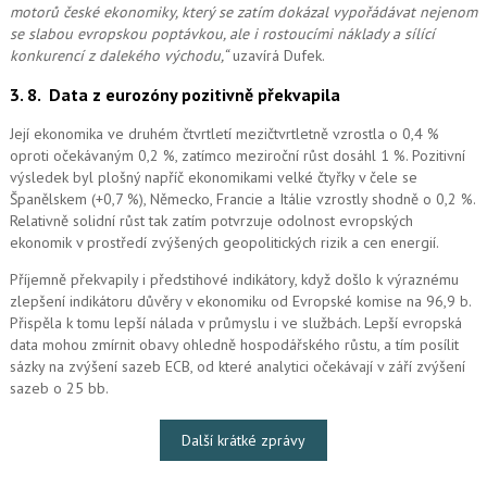
motorů české ekonomiky, který se zatím dokázal vypořádávat nejenom
se slabou evropskou poptávkou, ale i rostoucími náklady a sílící
konkurencí z dalekého východu,“
uzavírá Dufek.
3. 8.
Data z eurozóny pozitivně překvapila
Její ekonomika ve druhém čtvrtletí mezičtvrtletně vzrostla o 0,4 %
oproti očekávaným 0,2 %, zatímco meziroční růst dosáhl 1 %. Pozitivní
výsledek byl plošný napříč ekonomikami velké čtyřky v čele se
Španělskem (+0,7 %), Německo, Francie a Itálie vzrostly shodně o 0,2 %.
Relativně solidní růst tak zatím potvrzuje odolnost evropských
ekonomik v prostředí zvýšených geopolitických rizik a cen energií.
Příjemně překvapily i předstihové indikátory, když došlo k výraznému
zlepšení indikátoru důvěry v ekonomiku od Evropské komise na 96,9 b.
Přispěla k tomu lepší nálada v průmyslu i ve službách. Lepší evropská
data mohou zmírnit obavy ohledně hospodářského růstu, a tím posílit
sázky na zvýšení sazeb ECB, od které analytici očekávají v září zvýšení
sazeb o 25 bb.
Další krátké zprávy