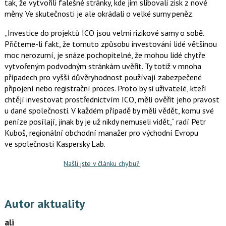
tak, že vytvořili falešné stránky, kde jim slibovali zisk z nové
měny. Ve skutečnosti je ale okrádali o velké sumy peněz.
„Investice do projektů ICO jsou velmi rizikové samy o sobě.
Přičteme-li fakt, že tomuto způsobu investování lidé většinou
moc nerozumí, je snáze pochopitelné, že mohou lidé chytře
vytvořeným podvodným stránkám uvěřit. Ty totiž v mnoha
případech pro vyšší důvěryhodnost používají zabezpečené
připojení nebo registrační proces. Proto by si uživatelé, kteří
chtějí investovat prostřednictvím ICO, měli ověřit jeho pravost
u dané společnosti. V každém případě by měli vědět, komu své
peníze posílají, jinak by je už nikdy nemuseli vidět,“ radí Petr
Kuboš, regionální obchodní manažer pro východní Evropu
ve společnosti Kaspersky Lab.
Našli jste v článku chybu?
Autor aktuality
ali