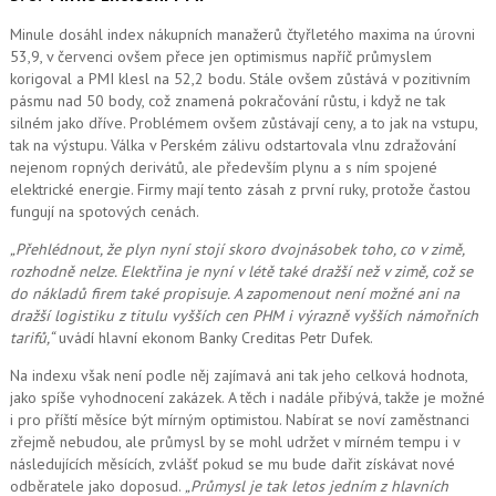
Minule dosáhl index nákupních manažerů čtyřletého maxima na úrovni
53,9, v červenci ovšem přece jen optimismus napříč průmyslem
korigoval a PMI klesl na 52,2 bodu. Stále ovšem zůstává v pozitivním
pásmu nad 50 body, což znamená pokračování růstu, i když ne tak
silném jako dříve. Problémem ovšem zůstávají ceny, a to jak na vstupu,
tak na výstupu. Válka v Perském zálivu odstartovala vlnu zdražování
nejenom ropných derivátů, ale především plynu a s ním spojené
elektrické energie. Firmy mají tento zásah z první ruky, protože častou
fungují na spotových cenách.
„Přehlédnout, že plyn nyní stojí skoro dvojnásobek toho, co v zimě,
rozhodně nelze. Elektřina je nyní v létě také dražší než v zimě, což se
do nákladů firem také propisuje. A zapomenout ne
ní možné
ani na
dražší logistiku z titulu vyšších cen PHM i výrazně vyšších námořních
tarifů,“
uvádí hlavní ekonom Banky Creditas Petr Dufek.
Na indexu však není podle něj zajímavá ani tak jeho celková hodnota,
jako spíše vyhodnocení zakázek. A těch i nadále přibývá, takže je možné
i pro příští měsíce být mírným optimistou. Nabírat se noví zaměstnanci
zřejmě nebudou, ale průmysl by se mohl udržet v mírném tempu i v
následujících měsících, zvlášť pokud se mu bude dařit získávat nové
odběratele jako doposud.
„Průmysl je tak letos jedním z hlavních