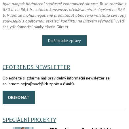
bylo naopak hodnocení současné ekonomické situace. To se zhoršilo z
87,0 b. na 86,5 b., zatímco konsensus očekával mírné zlepšení na 87,3
b. V tom se mohla negativně promítnout obnovená volatilita cen ropy
související s opětovnou eskalací konfliktu na Blízkém východě,“
uvádí
analytik Komerční banky Martin Gürtler.
Další krátké zprávy
CFOTRENDS NEWSLETTER
Objednejte si zdarma náš pravidelný informační newsletter se
souhrnem nejzajímavějších zpráv a článků.
OBJEDNAT
SPECIÁLNÍ PROJEKTY