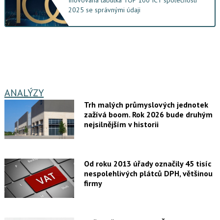
Inovovaná tabulka TOP 100 ICT společností
2025 se správnými údaji
ANALÝZY
Trh malých průmyslových jednotek
zažívá boom. Rok 2026 bude druhým
nejsilnějším v historii
Od roku 2013 úřady označily 45 tisíc
nespolehlivých plátců DPH, většinou
firmy