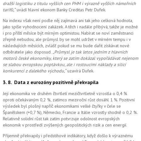
dražší logistiku z titulu vyšších cen PHM i výrazně vyšších námořních
tarifů,“
uvádí hlavní ekonom Banky Creditas Petr Dufek.
Na indexu však není podle něj zajímavá ani tak jeho celková hodnota,
jako spíše vyhodnocení zakázek. A těch i nadále přibývá, takže je možné
i pro příští měsíce být mírným optimistou. Nabírat se noví zaměstnanci
zřejmě nebudou, ale průmysl by se mohl udržet v mírném tempu i v
následujících měsících, zvlášť pokud se mu bude dařit získávat nové
odběratele jako doposud.
„Průmysl je tak letos jedním z hlavních
motorů české ekonomiky, který se zatím dokázal vypořádávat nejenom
se slabou evropskou poptávkou, ale i rostoucími náklady a sílící
konkurencí z dalekého východu,“
uzavírá Dufek.
3. 8.
Data z eurozóny pozitivně překvapila
Její ekonomika ve druhém čtvrtletí mezičtvrtletně vzrostla o 0,4 %
oproti očekávaným 0,2 %, zatímco meziroční růst dosáhl 1 %. Pozitivní
výsledek byl plošný napříč ekonomikami velké čtyřky v čele se
Španělskem (+0,7 %), Německo, Francie a Itálie vzrostly shodně o 0,2 %.
Relativně solidní růst tak zatím potvrzuje odolnost evropských
ekonomik v prostředí zvýšených geopolitických rizik a cen energií.
Příjemně překvapily i předstihové indikátory, když došlo k výraznému