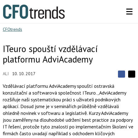
CFOtrends
ITeuro spouští vzdělávací
platformu AdviAcademy
ALI
10. 10. 2017
S
S
S
d
d
d
Vzdělávací platformu AdviAcademy spouští ostravská
í
í
í
konzultační a softwarová společnost ITeuro. „AdviAcademy
l
l
e
e
rozšiřuje naši systematickou práci s uživateli podnikových
l
j
j
aplikací. Dosud jsme je v seminářích průběžně vzdělávali
t
e
t
e
e
ohledně novinek v softwaru a legislativě. Kurzy AdviAcademy
t
n
n
jsou zaměřeny na dlouhodobé udržení best practice za podpory
a
a
F
s
IT řešení, protože tyto znalosti po implementačním školení ve
a
í
firmách často uvadají například s odchodem klíčových
c
t