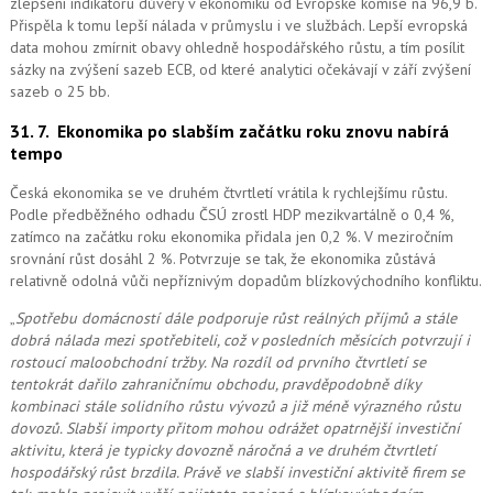
zlepšení indikátoru důvěry v ekonomiku od Evropské komise na 96,9 b.
Přispěla k tomu lepší nálada v průmyslu i ve službách. Lepší evropská
data mohou zmírnit obavy ohledně hospodářského růstu, a tím posílit
sázky na zvýšení sazeb ECB, od které analytici očekávají v září zvýšení
sazeb o 25 bb.
31. 7.
Ekonomika po slabším začátku roku znovu nabírá
tempo
Česká ekonomika se ve druhém čtvrtletí vrátila k rychlejšímu růstu.
Podle předběžného odhadu ČSÚ zrostl HDP mezikvartálně o 0,4 %,
zatímco na začátku roku ekonomika přidala jen 0,2 %. V meziročním
srovnání růst dosáhl 2 %. Potvrzuje se tak, že ekonomika zůstává
relativně odolná vůči nepříznivým dopadům blízkovýchodního konfliktu.
„
Spotřebu domácností dále podporuje růst reálných příjmů a stále
dobrá nálada mezi spotřebiteli, což v posledních měsících potvrzují i
rostoucí maloobchodní tržby. Na rozdíl od prvního čtvrtletí se
tentokrát dařilo zahraničnímu obchodu, pravděpodobně díky
kombinaci stále solidního růstu vývozů a již méně výrazného růstu
dovozů. Slabší importy přitom mohou odrážet opatrnější investiční
aktivitu, která je typicky dovozně náročná a ve druhém čtvrtletí
hospodářský růst brzdila. Právě ve slabší investiční aktivitě firem se