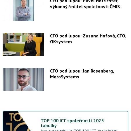
CFO pod lupou: Pavel Hofrichter,
výkonný ředitel společnosti ČMIS
CFO pod lupou: Zuzana Hofová, CFO,
OKsystem
CFO pod lupou: Jan Rosenberg,
MoroSystems
TOP 100 ICT společností 2025
tabulky