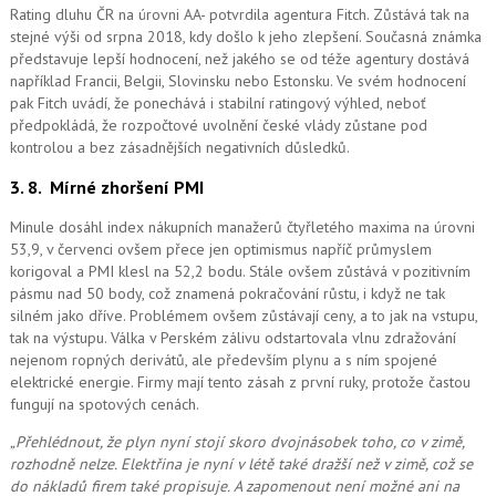
Rating dluhu ČR na úrovni AA- potvrdila agentura Fitch. Zůstává tak na
stejné výši od srpna 2018, kdy došlo k jeho zlepšení. Současná známka
představuje lepší hodnocení, než jakého se od téže agentury dostává
například Francii, Belgii, Slovinsku nebo Estonsku. Ve svém hodnocení
pak Fitch uvádí, že ponechává i stabilní ratingový výhled, neboť
předpokládá, že rozpočtové uvolnění české vlády zůstane pod
kontrolou a bez zásadnějších negativních důsledků.
3. 8.
Mírné zhoršení PMI
Minule dosáhl index nákupních manažerů čtyřletého maxima na úrovni
53,9, v červenci ovšem přece jen optimismus napříč průmyslem
korigoval a PMI klesl na 52,2 bodu. Stále ovšem zůstává v pozitivním
pásmu nad 50 body, což znamená pokračování růstu, i když ne tak
silném jako dříve. Problémem ovšem zůstávají ceny, a to jak na vstupu,
tak na výstupu. Válka v Perském zálivu odstartovala vlnu zdražování
nejenom ropných derivátů, ale především plynu a s ním spojené
elektrické energie. Firmy mají tento zásah z první ruky, protože častou
fungují na spotových cenách.
„Přehlédnout, že plyn nyní stojí skoro dvojnásobek toho, co v zimě,
rozhodně nelze. Elektřina je nyní v létě také dražší než v zimě, což se
do nákladů firem také propisuje. A zapomenout ne
ní možné
ani na