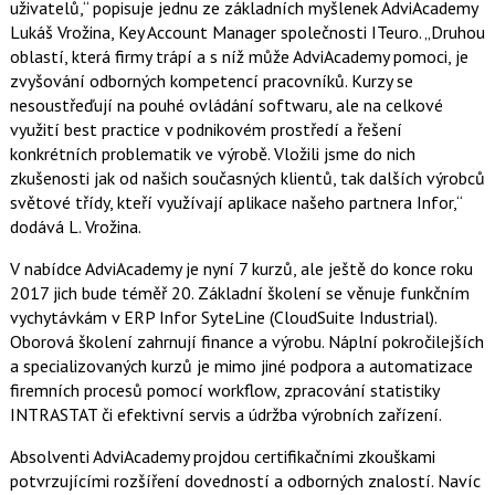
e
i
uživatelů,“ popisuje jednu ze základních myšlenek AdviAcademy
b
X
Lukáš Vrožina, Key Account Manager společnosti ITeuro. „Druhou
o
o
oblastí, která firmy trápí a s níž může AdviAcademy pomoci, je
k
zvyšování odborných kompetencí pracovníků. Kurzy se
u
nesoustřeďují na pouhé ovládání softwaru, ale na celkové
využití best practice v podnikovém prostředí a řešení
konkrétních problematik ve výrobě. Vložili jsme do nich
zkušenosti jak od našich současných klientů, tak dalších výrobců
světové třídy, kteří využívají aplikace našeho partnera Infor,“
dodává L. Vrožina.
V nabídce AdviAcademy je nyní 7 kurzů, ale ještě do konce roku
2017 jich bude téměř 20. Základní školení se věnuje funkčním
vychytávkám v ERP Infor SyteLine (CloudSuite Industrial).
Oborová školení zahrnují finance a výrobu. Náplní pokročilejších
a specializovaných kurzů je mimo jiné podpora a automatizace
firemních procesů pomocí workflow, zpracování statistiky
INTRASTAT či efektivní servis a údržba výrobních zařízení.
Absolventi AdviAcademy projdou certifikačními zkouškami
potvrzujícími rozšíření dovedností a odborných znalostí. Navíc