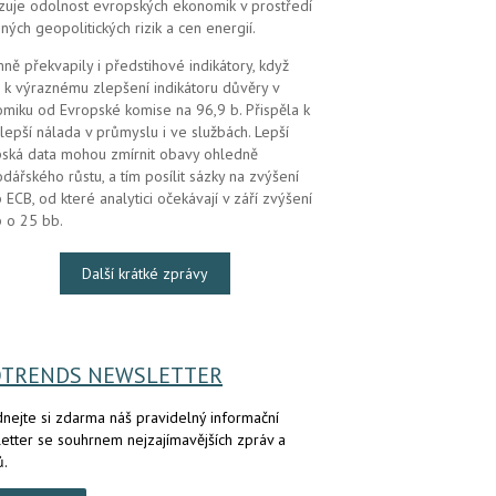
zuje odolnost evropských ekonomik v prostředí
ných geopolitických rizik a cen energií.
mně překvapily i předstihové indikátory, když
 k výraznému zlepšení indikátoru důvěry v
miku od Evropské komise na 96,9 b. Přispěla k
lepší nálada v průmyslu i ve službách. Lepší
ská data mohou zmírnit obavy ohledně
dářského růstu, a tím posílit sázky na zvýšení
 ECB, od které analytici očekávají v září zvýšení
 o 25 bb.
Další krátké zprávy
OTRENDS NEWSLETTER
nejte si zdarma náš pravidelný informační
etter se souhrnem nejzajímavějších zpráv a
ů.