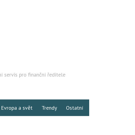
í servis pro finanční ředitele
Hledat
Evropa a svět
Trendy
Ostatní