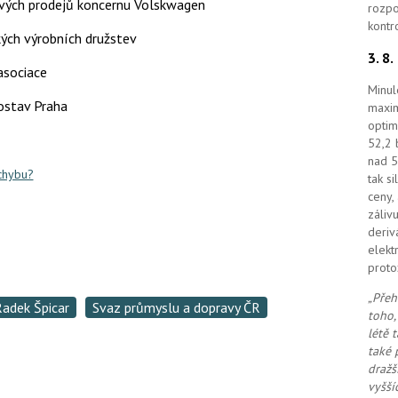
ových prodejů koncernu Volskwagen
rozpo
kontr
ých výrobních družstev
3. 8
asociace
Minul
Dostav Praha
maxim
optim
52,2 
nad 5
 chybu?
tak s
ceny,
záliv
deriv
elekt
proto
„Přeh
Radek Špicar
Svaz průmyslu a dopravy ČR
toho,
létě 
také 
dražš
vyšší