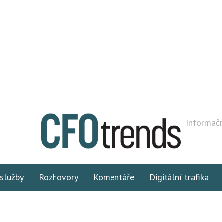
Informačn
 služby
Rozhovory
Komentáře
Digitální trafika