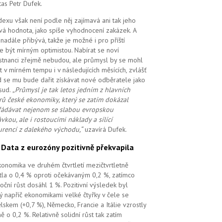
tas Petr Dufek.
dexu však není podle něj zajímavá ani tak jeho
vá hodnota, jako spíše vyhodnocení zakázek. A
i nadále přibývá, takže je možné i pro příští
e být mírným optimistou. Nabírat se noví
tnanci zřejmě nebudou, ale průmysl by se mohl
t v mírném tempu i v následujících měsících, zvlášť
 se mu bude dařit získávat nové odběratele jako
sud.
„Průmysl je tak letos jedním z hlavních
ů české ekonomiky, který se zatím dokázal
ádávat nejenom se slabou evropskou
vkou, ale i rostoucími náklady a sílící
rencí z dalekého východu,“
uzavírá Dufek.
.
Data z eurozóny pozitivně překvapila
ekonomika ve druhém čtvrtletí mezičtvrtletně
tla o 0,4 % oproti očekávaným 0,2 %, zatímco
oční růst dosáhl 1 %. Pozitivní výsledek byl
ý napříč ekonomikami velké čtyřky v čele se
lskem (+0,7 %), Německo, Francie a Itálie vzrostly
ě o 0,2 %. Relativně solidní růst tak zatím