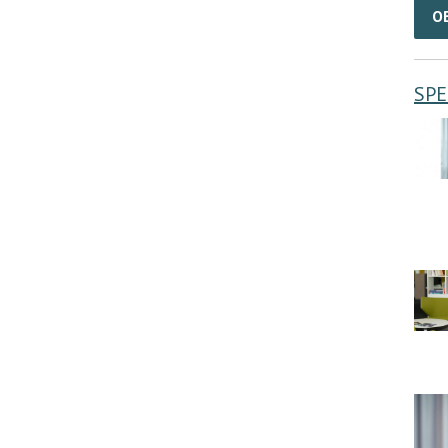
O
SPE