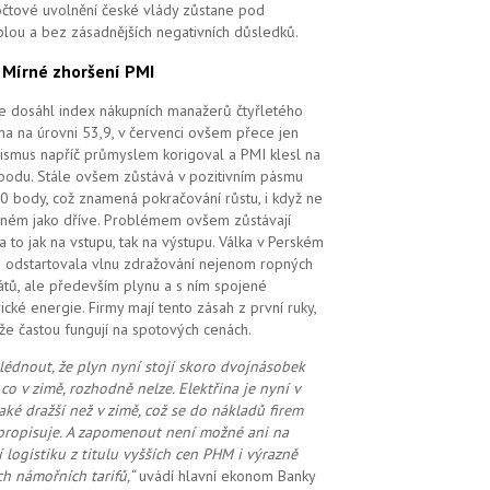
čtové uvolnění české vlády zůstane pod
olou a bez zásadnějších negativních důsledků.
.
Mírné zhoršení PMI
e dosáhl index nákupních manažerů čtyřletého
a na úrovni 53,9, v červenci ovšem přece jen
ismus napříč průmyslem korigoval a PMI klesl na
bodu. Stále ovšem zůstává v pozitivním pásmu
0 body, což znamená pokračování růstu, i když ne
ilném jako dříve. Problémem ovšem zůstávají
 a to jak na vstupu, tak na výstupu. Válka v Perském
u odstartovala vlnu zdražování nejenom ropných
átů, ale především plynu a s ním spojené
rické energie. Firmy mají tento zásah z první ruky,
že častou fungují na spotových cenách.
lédnout, že plyn nyní stojí skoro dvojnásobek
 co v zimě, rozhodně nelze. Elektřina je nyní v
také dražší než v zimě, což se do nákladů firem
propisuje. A zapomenout ne
ní možné
ani na
í logistiku z titulu vyšších cen PHM i výrazně
ch námořních tarifů,“
uvádí hlavní ekonom Banky