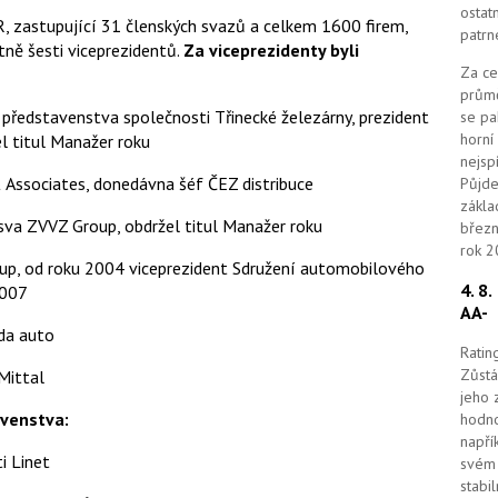
ostat
, zastupující 31 členských svazů a celkem 1600 firem,
patrn
tně šesti viceprezidentů.
Za viceprezidenty byli
Za ce
průmě
a představenstva společnosti Třinecké železárny, prezident
se pa
horní
l titul Manažer roku
nejsp
 Associates, donedávna šéf ČEZ distribuce
Půjde
zákla
va ZVVZ Group, obdržel titul Manažer roku
březn
rok 2
oup, od roku 2004 viceprezident Sdružení automobilového
4. 8
2007
AA-
oda auto
Ratin
Zůstá
Mittal
jeho 
avenstva:
hodno
napří
i Linet
svém 
stabi