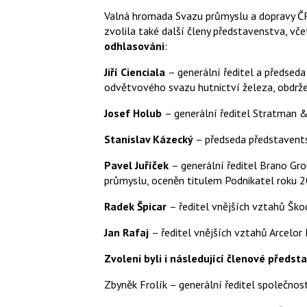
Valná hromada Svazu průmyslu a dopravy ČR
zvolila také další členy představenstva, vče
odhlasováni
:
Jiří Cienciala
– generální ředitel a předsed
odvětvového svazu hutnictví železa, obdrže
Josef Holub
– generální ředitel Stratman &
Stanislav Kázecký
– předseda představents
Pavel Juříček
– generální ředitel Brano Gr
průmyslu, oceněn titulem Podnikatel roku 
Radek Špicar
– ředitel vnějších vztahů Šk
Jan Rafaj
– ředitel vnějších vztahů Arcelor 
Zvoleni byli i následující členové předst
Zbyněk Frolík – generální ředitel společnost