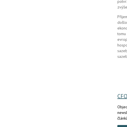
potvr
zvýše
Příje
došlo
ekono
tomu 
evrop
hospo
sazeb
sazeb
CF
Objed
newsl
článk