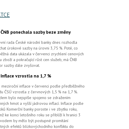
TCE
.
ČNB ponechala sazby beze změny
vní rada České národní banky dnes rozhodla
hat úrokové sazby na úrovni 3,75 %. Poté, co
ěžná data ukázala v červenci zrychlení cenových
 u zboží a pokračující růst cen služeb, má ČNB
or sazby dále zvyšovat.
.
Inflace vzrostla na 1,7 %
 meziroční inflace v červenci podle předběžného
u ČSÚ vzrostla z červnových 1,5 % na 1,7 %.
em bylo nejspíše spojeno se zdražením
ných hmot a vyšší jádrovou inflací. Inflace podle
tiků Komerční banky poroste i ve zbytku roku,
mž ke konci letošního roku se přiblíží k hranici 3
vodem by mělo být postupné promítání
tných efektů blízkovýchodního konfliktu do