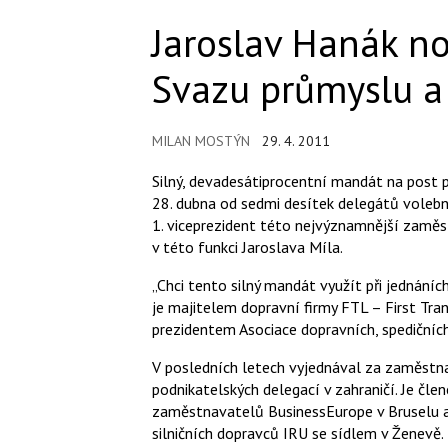
Jaroslav Hanák n
Svazu průmyslu a
MILAN MOSTÝN
29. 4. 2011
Silný, devadesátiprocentní mandát na post 
28. dubna od sedmi desítek delegátů voleb
1. viceprezident této nejvýznamnější zaměs
v této funkci Jaroslava Míla.
„Chci tento silný mandát využít při jednáníc
je majitelem dopravní firmy FTL – First Tr
prezidentem Asociace dopravních, spedičních
V posledních letech vyjednával za zaměstnav
podnikatelských delegací v zahraničí. Je č
zaměstnavatelů BusinessEurope v Bruselu a
silničních dopravců IRU se sídlem v Ženevě.