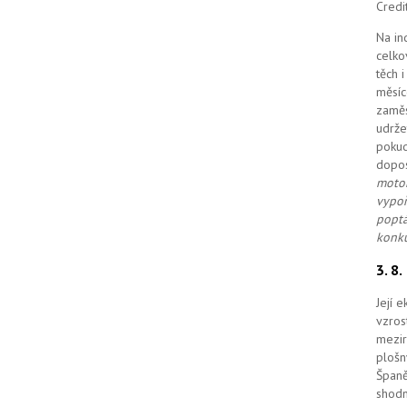
Credi
Na in
celko
těch 
měsíc
zaměs
udrže
pokud
dopo
motor
vypoř
poptá
konku
3. 8
Její 
vzros
mezir
plošn
Španě
shodn