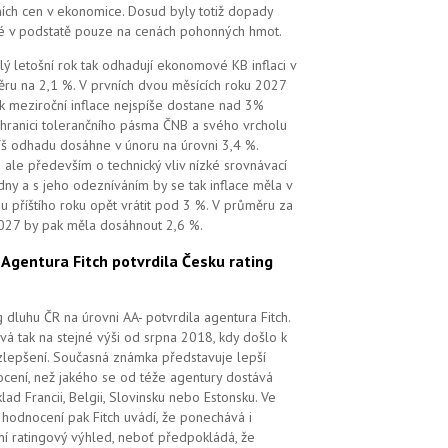
ních cen v ekonomice. Dosud byly totiž dopady
é v podstatě pouze na cenách pohonných hmot.
lý letošní rok tak odhadují ekonomové KB inflaci v
ru na 2,1 %. V prvních dvou měsících roku 2027
k meziroční inflace nejspíše dostane nad 3%
 hranici tolerančního pásma ČNB a svého vrcholu
íš odhadu dosáhne v únoru na úrovni 3,4 %.
 ale především o technický vliv nízké srovnávací
dny a s jeho odezníváním by se tak inflace měla v
u příštího roku opět vrátit pod 3 %. V průměru za
027 by pak měla dosáhnout 2,6 %.
.
Agentura Fitch potvrdila Česku rating
g dluhu ČR na úrovni AA- potvrdila agentura Fitch.
vá tak na stejné výši od srpna 2018, kdy došlo k
zlepšení. Současná známka představuje lepší
cení, než jakého se od téže agentury dostává
klad Francii, Belgii, Slovinsku nebo Estonsku. Ve
hodnocení pak Fitch uvádí, že ponechává i
lní ratingový výhled, neboť předpokládá, že