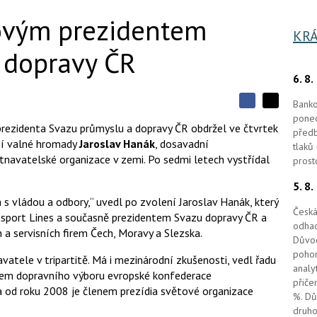
ovým prezidentem
KRÁ
 dopravy ČR
6. 8
Banko
S
S
S
ponec
d
d
d
prezidenta Svazu průmyslu a dopravy ČR obdržel ve čtvrtek
předb
í
í
í
ní valné hromady
Jaroslav Hanák
, dosavadní
l
l
tlaků
e
e
tnavatelské organizace v zemi. Po sedmi letech vystřídal
l
prost
j
j
t
e
t
5. 8
e
e
t
n
n
h s vládou a odbory,“ uvedl po zvolení Jaroslav Hanák, který
a
a
Česká
ansport Lines a současně prezidentem Svazu dopravy ČR a
F
s
odhad
a
í
 a servisních firem Čech, Moravy a Slezska.
c
Důvod
t
e
i
pohon
atele v tripartitě. Má i mezinárodní zkušenosti, vedl řadu
b
X
analy
o
lenem dopravního výboru evropské konfederace
o
přiče
 od roku 2008 je členem prezídia světové organizace
k
%. Dů
u
druho