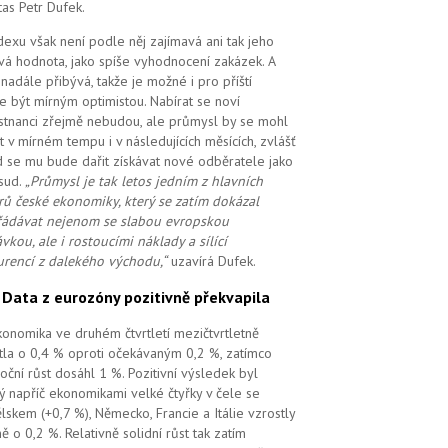
tas Petr Dufek.
dexu však není podle něj zajímavá ani tak jeho
vá hodnota, jako spíše vyhodnocení zakázek. A
i nadále přibývá, takže je možné i pro příští
e být mírným optimistou. Nabírat se noví
tnanci zřejmě nebudou, ale průmysl by se mohl
t v mírném tempu i v následujících měsících, zvlášť
 se mu bude dařit získávat nové odběratele jako
sud.
„Průmysl je tak letos jedním z hlavních
ů české ekonomiky, který se zatím dokázal
ádávat nejenom se slabou evropskou
vkou, ale i rostoucími náklady a sílící
rencí z dalekého východu,“
uzavírá Dufek.
.
Data z eurozóny pozitivně překvapila
ekonomika ve druhém čtvrtletí mezičtvrtletně
tla o 0,4 % oproti očekávaným 0,2 %, zatímco
oční růst dosáhl 1 %. Pozitivní výsledek byl
ý napříč ekonomikami velké čtyřky v čele se
lskem (+0,7 %), Německo, Francie a Itálie vzrostly
ě o 0,2 %. Relativně solidní růst tak zatím