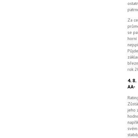
k
ostat
u
patrn
Za ce
průmě
se pa
horní
nejsp
Půjde
zákla
březn
rok 2
4. 8
AA-
Ratin
Zůstá
jeho 
hodno
napří
svém 
stabi