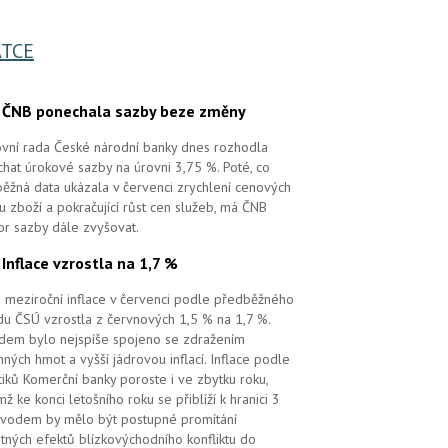
TCE
.
ČNB ponechala sazby beze změny
vní rada České národní banky dnes rozhodla
hat úrokové sazby na úrovni 3,75 %. Poté, co
ěžná data ukázala v červenci zrychlení cenových
 u zboží a pokračující růst cen služeb, má ČNB
or sazby dále zvyšovat.
.
Inflace vzrostla na 1,7 %
 meziroční inflace v červenci podle předběžného
u ČSÚ vzrostla z červnových 1,5 % na 1,7 %.
em bylo nejspíše spojeno se zdražením
ných hmot a vyšší jádrovou inflací. Inflace podle
tiků Komerční banky poroste i ve zbytku roku,
mž ke konci letošního roku se přiblíží k hranici 3
vodem by mělo být postupné promítání
tných efektů blízkovýchodního konfliktu do