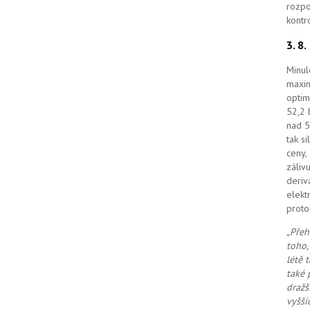
rozpo
kontr
3. 8
Minul
maxim
optim
52,2 
nad 5
tak s
ceny,
záliv
deriv
elekt
proto
„Přeh
toho,
létě 
také 
dražš
vyšší