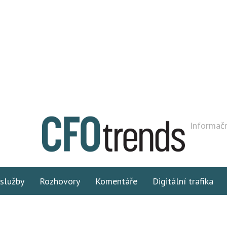
Informačn
 služby
Rozhovory
Komentáře
Digitální trafika