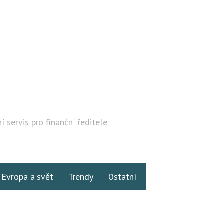
í servis pro finanční ředitele
Hledat
Evropa a svět
Trendy
Ostatní