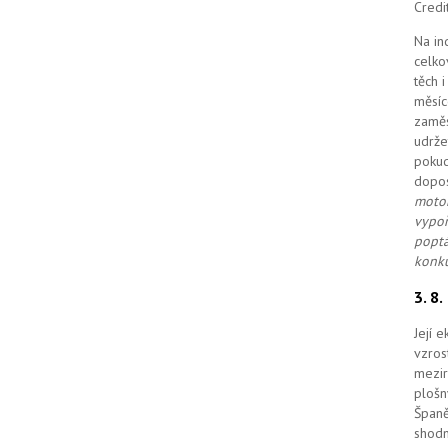
Credi
Na in
celko
těch 
měsíc
zaměs
udrže
pokud
dopo
motor
vypoř
poptá
konku
3. 8
Její 
vzros
mezir
plošn
Španě
shodn