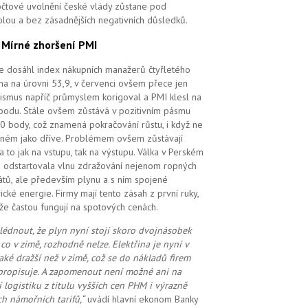
čtové uvolnění české vlády zůstane pod
olou a bez zásadnějších negativních důsledků.
.
Mírné zhoršení PMI
e dosáhl index nákupních manažerů čtyřletého
a na úrovni 53,9, v červenci ovšem přece jen
ismus napříč průmyslem korigoval a PMI klesl na
bodu. Stále ovšem zůstává v pozitivním pásmu
0 body, což znamená pokračování růstu, i když ne
ilném jako dříve. Problémem ovšem zůstávají
 a to jak na vstupu, tak na výstupu. Válka v Perském
u odstartovala vlnu zdražování nejenom ropných
átů, ale především plynu a s ním spojené
rické energie. Firmy mají tento zásah z první ruky,
že častou fungují na spotových cenách.
lédnout, že plyn nyní stojí skoro dvojnásobek
 co v zimě, rozhodně nelze. Elektřina je nyní v
také dražší než v zimě, což se do nákladů firem
propisuje. A zapomenout ne
ní možné
ani na
í logistiku z titulu vyšších cen PHM i výrazně
ch námořních tarifů,“
uvádí hlavní ekonom Banky