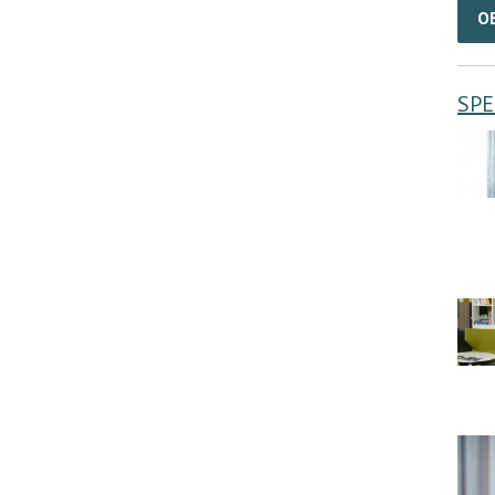
O
SPE