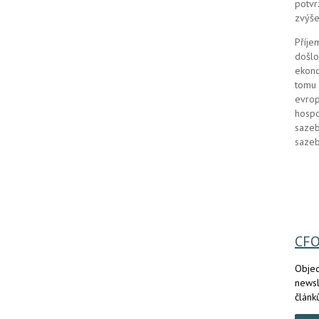
potvr
zvýše
Příje
došlo
ekono
tomu 
evrop
hospo
sazeb
sazeb
CF
Objed
newsl
článk