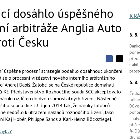
ncí dosáhlo úspěšného
KRÁ
ní arbitráže Anglia Auto
6. 8
roti Česku
Banko
ponec
předb
S
S
S
tlaků
d
d
d
ní úspěšné procesní strategie podařilo dosáhnout ukončení
prost
í
í
í
dná se o procesní vítězství nového interního arbitrážního
l
l
5. 8
e
e
ncí Andrej Babiš. Žalobci se na České republice domáhali
l
j
j
onů Kč. Představenstvo Rozhodčího soudu SCC akceptovalo
t
e
t
Česká
e
e
ův nárok rozdělen do dvou samostatných řízení. Následně
odhad
t
n
n
ího soudu dne 23. října 2014 tak, že nároky žalobců
a
Důvod
a
F
s
ě nedošlo k uhrazení nákladů rozhodčího řízení. Jako
pohon
a
í
analy
ni Kaj Hobér, Philippe Sands a Karl-Heinz Böckstiegel.
c
t
e
přiče
i
b
X
%. Dů
 chybu?
o
druho
o