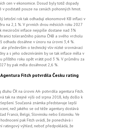
ních cen v ekonomice. Dosud byly totiž dopady
é v podstatě pouze na cenách pohonných hmot.
lý letošní rok tak odhadují ekonomové KB inflaci v
ru na 2,1 %. V prvních dvou měsících roku 2027
k meziroční inflace nejspíše dostane nad 3%
 hranici tolerančního pásma ČNB a svého vrcholu
íš odhadu dosáhne v únoru na úrovni 3,4 %.
 ale především o technický vliv nízké srovnávací
dny a s jeho odezníváním by se tak inflace měla v
u příštího roku opět vrátit pod 3 %. V průměru za
027 by pak měla dosáhnout 2,6 %.
.
Agentura Fitch potvrdila Česku rating
g dluhu ČR na úrovni AA- potvrdila agentura Fitch.
vá tak na stejné výši od srpna 2018, kdy došlo k
zlepšení. Současná známka představuje lepší
cení, než jakého se od téže agentury dostává
klad Francii, Belgii, Slovinsku nebo Estonsku. Ve
hodnocení pak Fitch uvádí, že ponechává i
lní ratingový výhled, neboť předpokládá, že