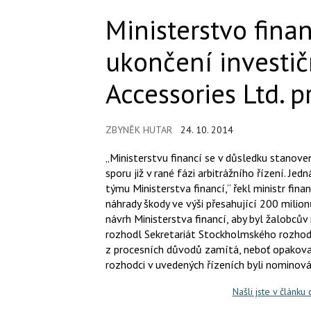
Ministerstvo fina
ukončení investič
Accessories Ltd. p
ZBYNĚK HUTAR
24. 10. 2014
„Ministerstvu financí se v důsledku stanove
sporu již v rané fázi arbitrážního řízení. Je
týmu Ministerstva financí,“ řekl ministr fina
náhrady škody ve výši přesahující 200 mili
návrh Ministerstva financí, aby byl žalobc
rozhodl Sekretariát Stockholmského rozhodč
z procesních důvodů zamítá, neboť opakovan
rozhodci v uvedených řízeních byli nominová
Našli jste v článku