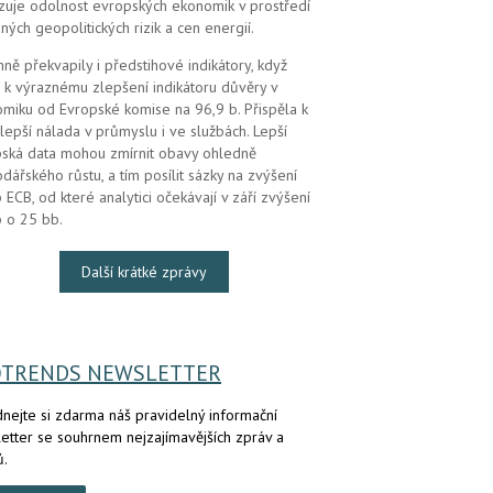
zuje odolnost evropských ekonomik v prostředí
ných geopolitických rizik a cen energií.
mně překvapily i předstihové indikátory, když
 k výraznému zlepšení indikátoru důvěry v
miku od Evropské komise na 96,9 b. Přispěla k
lepší nálada v průmyslu i ve službách. Lepší
ská data mohou zmírnit obavy ohledně
dářského růstu, a tím posílit sázky na zvýšení
 ECB, od které analytici očekávají v září zvýšení
 o 25 bb.
Další krátké zprávy
OTRENDS NEWSLETTER
nejte si zdarma náš pravidelný informační
etter se souhrnem nejzajímavějších zpráv a
ů.