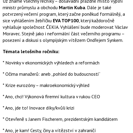
Už známe všechny řečníky – dosavadní prázdné místo vyplní
a
a
ministr průmyslu a obchodu
Martin Kuba
. Dále je také
F
s
a
í
potvrzený večerní program, který začne poněkud formálněji, a
c
t
sice vyhlášením žebříčku
EVA TOP100
, který každoročně
e
i
b
X
vyhlašuje společnost ČEKIA. Vyhlášení bude moderovat Václav
o
Moravec. Stejně jako i neformální část večerního programu –
o
k
posezení a diskusi s olympijským vítězem Ondřejem Synkem.
u
Témata letošního ročníku:
* Novinky v ekonomických výhledech a reformách
* Očima manažerů: aneb „pohled do budoucnosti“
* Krize eurozóny – makroekonomický výhled
* Ano, chci! Výkonová firemní kultura v rukou CEO
* Ano, jde to! Inovace díky/kvůli krizi
* Otevřeně s Janem Fischerem, prezidentským kandidátem
* Ano, je kam! Cesty, činy a vítězství v zahraničí