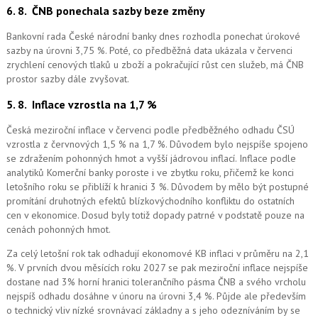
6. 8.
ČNB ponechala sazby beze změny
Bankovní rada České národní banky dnes rozhodla ponechat úrokové
sazby na úrovni 3,75 %. Poté, co předběžná data ukázala v červenci
zrychlení cenových tlaků u zboží a pokračující růst cen služeb, má ČNB
prostor sazby dále zvyšovat.
5. 8.
Inflace vzrostla na 1,7 %
Česká meziroční inflace v červenci podle předběžného odhadu ČSÚ
vzrostla z červnových 1,5 % na 1,7 %. Důvodem bylo nejspíše spojeno
se zdražením pohonných hmot a vyšší jádrovou inflací. Inflace podle
analytiků Komerční banky poroste i ve zbytku roku, přičemž ke konci
letošního roku se přiblíží k hranici 3 %. Důvodem by mělo být postupné
promítání druhotných efektů blízkovýchodního konfliktu do ostatních
cen v ekonomice. Dosud byly totiž dopady patrné v podstatě pouze na
cenách pohonných hmot.
Za celý letošní rok tak odhadují ekonomové KB inflaci v průměru na 2,1
%. V prvních dvou měsících roku 2027 se pak meziroční inflace nejspíše
dostane nad 3% horní hranici tolerančního pásma ČNB a svého vrcholu
nejspíš odhadu dosáhne v únoru na úrovni 3,4 %. Půjde ale především
o technický vliv nízké srovnávací základny a s jeho odezníváním by se