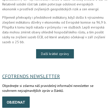
Relativně solidní růst tak zatím potvrzuje odolnost evropských
ekonomik v prostředí zvýšených geopolitických rizik a cen energií.
Příjemně překvapily i předstihové indikátory, když došlo k výraznému
zlepšení indikátoru důvěry v ekonomiku od Evropské komise na 96,9 b.
Přispěla k tomu lepší nálada v průmyslu i ve službách. Lepší evropská
data mohou zmírnit obavy ohledně hospodářského růstu, a tím posílit
sázky na zvýšení sazeb ECB, od které analytici očekávají v září zvýšení
sazeb o 25 bb.
Další krátké zprávy
CFOTRENDS NEWSLETTER
Objednejte si zdarma náš pravidelný informační newsletter se
souhrnem nejzajímavějších zpráv a článků.
OBJEDNAT