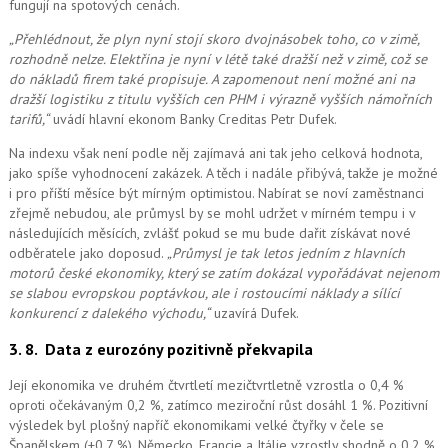
fungují na spotových cenách.
„Přehlédnout, že plyn nyní stojí skoro dvojnásobek toho, co v zimě,
rozhodně nelze. Elektřina je nyní v létě také dražší než v zimě, což se
do nákladů firem také propisuje. A zapomenout ne
ní možné
ani na
dražší logistiku z titulu vyšších cen PHM i výrazně vyšších námořních
tarifů,“
uvádí hlavní ekonom Banky Creditas Petr Dufek.
Na indexu však není podle něj zajímavá ani tak jeho celková hodnota,
jako spíše vyhodnocení zakázek. A těch i nadále přibývá, takže je možné
i pro příští měsíce být mírným optimistou. Nabírat se noví zaměstnanci
zřejmě nebudou, ale průmysl by se mohl udržet v mírném tempu i v
následujících měsících, zvlášť pokud se mu bude dařit získávat nové
odběratele jako doposud.
„Průmysl je tak letos jedním z hlavních
motorů české ekonomiky, který se zatím dokázal vypořádávat nejenom
se slabou evropskou poptávkou, ale i rostoucími náklady a sílící
konkurencí z dalekého východu,“
uzavírá Dufek.
3. 8.
Data z eurozóny pozitivně překvapila
Její ekonomika ve druhém čtvrtletí mezičtvrtletně vzrostla o 0,4 %
oproti očekávaným 0,2 %, zatímco meziroční růst dosáhl 1 %. Pozitivní
výsledek byl plošný napříč ekonomikami velké čtyřky v čele se
Španělskem (+0,7 %), Německo, Francie a Itálie vzrostly shodně o 0,2 %.