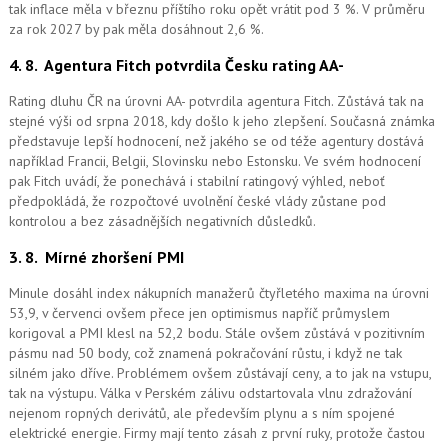
tak inflace měla v březnu příštího roku opět vrátit pod 3 %. V průměru
za rok 2027 by pak měla dosáhnout 2,6 %.
4. 8.
Agentura Fitch potvrdila Česku rating AA-
Rating dluhu ČR na úrovni AA- potvrdila agentura Fitch. Zůstává tak na
stejné výši od srpna 2018, kdy došlo k jeho zlepšení. Současná známka
představuje lepší hodnocení, než jakého se od téže agentury dostává
například Francii, Belgii, Slovinsku nebo Estonsku. Ve svém hodnocení
pak Fitch uvádí, že ponechává i stabilní ratingový výhled, neboť
předpokládá, že rozpočtové uvolnění české vlády zůstane pod
kontrolou a bez zásadnějších negativních důsledků.
3. 8.
Mírné zhoršení PMI
Minule dosáhl index nákupních manažerů čtyřletého maxima na úrovni
53,9, v červenci ovšem přece jen optimismus napříč průmyslem
korigoval a PMI klesl na 52,2 bodu. Stále ovšem zůstává v pozitivním
pásmu nad 50 body, což znamená pokračování růstu, i když ne tak
silném jako dříve. Problémem ovšem zůstávají ceny, a to jak na vstupu,
tak na výstupu. Válka v Perském zálivu odstartovala vlnu zdražování
nejenom ropných derivátů, ale především plynu a s ním spojené
elektrické energie. Firmy mají tento zásah z první ruky, protože častou