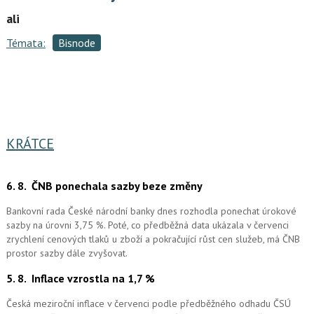
ali
Témata:
Bisnode
KRÁTCE
6. 8.
ČNB ponechala sazby beze změny
Bankovní rada České národní banky dnes rozhodla ponechat úrokové
sazby na úrovni 3,75 %. Poté, co předběžná data ukázala v červenci
zrychlení cenových tlaků u zboží a pokračující růst cen služeb, má ČNB
prostor sazby dále zvyšovat.
5. 8.
Inflace vzrostla na 1,7 %
Česká meziroční inflace v červenci podle předběžného odhadu ČSÚ