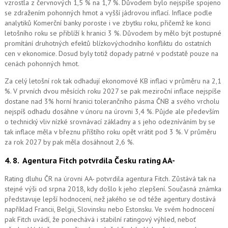
vzrostla z červnových 1,5 % na 1,7 %. Důvodem bylo nejspíše spojeno
se zdražením pohonných hmot a vyšší jádrovou inflací. Inflace podle
analytiků Komerční banky poroste i ve zbytku roku, přičemž ke konci
letošního roku se přiblíží k hranici 3 %. Důvodem by mělo být postupné
promítání druhotných efektů blízkovýchodního konfliktu do ostatních
cen v ekonomice. Dosud byly totiž dopady patrné v podstatě pouze na
cenách pohonných hmot.
Za celý letošní rok tak odhadují ekonomové KB inflaci v průměru na 2,1
%. V prvních dvou měsících roku 2027 se pak meziroční inflace nejspíše
dostane nad 3% horní hranici tolerančního pásma ČNB a svého vrcholu
nejspíš odhadu dosáhne v únoru na úrovni 3,4 %. Půjde ale především
o technický vliv nízké srovnávací základny a s jeho odezníváním by se
tak inflace měla v březnu příštího roku opět vrátit pod 3 %. V průměru
za rok 2027 by pak měla dosáhnout 2,6 %.
4. 8.
Agentura Fitch potvrdila Česku rating AA-
Rating dluhu ČR na úrovni AA- potvrdila agentura Fitch. Zůstává tak na
stejné výši od srpna 2018, kdy došlo k jeho zlepšení. Současná známka
představuje lepší hodnocení, než jakého se od téže agentury dostává
například Francii, Belgii, Slovinsku nebo Estonsku. Ve svém hodnocení
pak Fitch uvádí, že ponechává i stabilní ratingový výhled, neboť