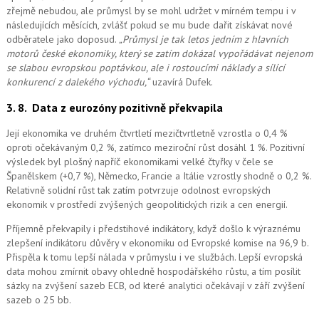
zřejmě nebudou, ale průmysl by se mohl udržet v mírném tempu i v
následujících měsících, zvlášť pokud se mu bude dařit získávat nové
odběratele jako doposud.
„Průmysl je tak letos jedním z hlavních
motorů české ekonomiky, který se zatím dokázal vypořádávat nejenom
se slabou evropskou poptávkou, ale i rostoucími náklady a sílící
konkurencí z dalekého východu,“
uzavírá Dufek.
3. 8.
Data z eurozóny pozitivně překvapila
Její ekonomika ve druhém čtvrtletí mezičtvrtletně vzrostla o 0,4 %
oproti očekávaným 0,2 %, zatímco meziroční růst dosáhl 1 %. Pozitivní
výsledek byl plošný napříč ekonomikami velké čtyřky v čele se
Španělskem (+0,7 %), Německo, Francie a Itálie vzrostly shodně o 0,2 %.
Relativně solidní růst tak zatím potvrzuje odolnost evropských
ekonomik v prostředí zvýšených geopolitických rizik a cen energií.
Příjemně překvapily i předstihové indikátory, když došlo k výraznému
zlepšení indikátoru důvěry v ekonomiku od Evropské komise na 96,9 b.
Přispěla k tomu lepší nálada v průmyslu i ve službách. Lepší evropská
data mohou zmírnit obavy ohledně hospodářského růstu, a tím posílit
sázky na zvýšení sazeb ECB, od které analytici očekávají v září zvýšení
sazeb o 25 bb.