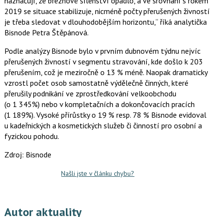
naznačují, že březnové šílenství opadlo, a ve srovnání s rokem
e
i
b
X
2019 se situace stabilizuje, nicméně počty přerušených živností
o
je třeba sledovat v dlouhodobějším horizontu,“ říká analytička
o
k
Bisnode Petra Štěpánová.
u
Podle analýzy Bisnode bylo v prvním dubnovém týdnu nejvíc
přerušených živností v segmentu stravování, kde došlo k 203
přerušením, což je meziročně o 13 % méně. Naopak dramaticky
vzrostl počet osob samostatně výdělečně činných, které
přerušily podnikání ve zprostředkování velkoobchodu
(o 1 345%) nebo v kompletačních a dokončovacích pracích
(1 189%). Vysoké přírůstky o 19 % resp. 78 % Bisnode evidoval
u kadeřnických a kosmetických služeb či činností pro osobní a
fyzickou pohodu.
Zdroj: Bisnode
Našli jste v článku chybu?
Autor aktuality