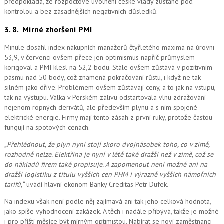
předpokládá, že rozpočtové uvolnění české vlády zůstane pod
kontrolou a bez zásadnějších negativních důsledků.
3. 8.
Mírné zhoršení PMI
Minule dosáhl index nákupních manažerů čtyřletého maxima na úrovni
53,9, v červenci ovšem přece jen optimismus napříč průmyslem
korigoval a PMI klesl na 52,2 bodu. Stále ovšem zůstává v pozitivním
pásmu nad 50 body, což znamená pokračování růstu, i když ne tak
silném jako dříve. Problémem ovšem zůstávají ceny, a to jak na vstupu,
tak na výstupu. Válka v Perském zálivu odstartovala vlnu zdražování
nejenom ropných derivátů, ale především plynu a s ním spojené
elektrické energie. Firmy mají tento zásah z první ruky, protože častou
fungují na spotových cenách.
„Přehlédnout, že plyn nyní stojí skoro dvojnásobek toho, co v zimě,
rozhodně nelze. Elektřina je nyní v létě také dražší než v zimě, což se
do nákladů firem také propisuje. A zapomenout ne
ní možné
ani na
dražší logistiku z titulu vyšších cen PHM i výrazně vyšších námořních
tarifů,“
uvádí hlavní ekonom Banky Creditas Petr Dufek.
Na indexu však není podle něj zajímavá ani tak jeho celková hodnota,
jako spíše vyhodnocení zakázek. A těch i nadále přibývá, takže je možné
i pro příští měsíce být mírným optimistou. Nabírat se noví zaměstnanci