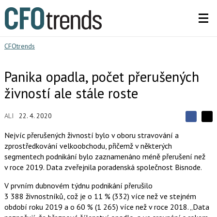
CFOtrends
Panika opadla, počet přerušených
živností ale stále roste
ALI
22. 4. 2020
S
S
S
d
d
d
Nejvíc přerušených živností bylo v oboru stravování a
í
í
í
zprostředkování velkoobchodu, přičemž v některých
l
l
e
e
segmentech podnikání bylo zaznamenáno méně přerušení než
l
j
j
v roce 2019. Data zveřejnila poradenská společnost Bisnode.
t
e
t
e
e
t
n
n
V prvním dubnovém týdnu podnikání přerušilo
a
a
3 388 živnostníků, což je o 11 % (332) více než ve stejném
F
s
a
í
období roku 2019 a o 60 % (1 265) více než v roce 2018. „Data
c
t