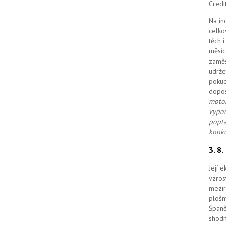
Credi
Na in
celko
těch 
měsíc
zaměs
udrže
pokud
dopo
motor
vypoř
poptá
konku
3. 8
Její 
vzros
mezir
plošn
Španě
shodn