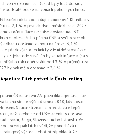
ních cen v ekonomice. Dosud byly totiž dopady
é v podstatě pouze na cenách pohonných hmot.
lý letošní rok tak odhadují ekonomové KB inflaci v
ru na 2,1 %. V prvních dvou měsících roku 2027
k meziroční inflace nejspíše dostane nad 3%
 hranici tolerančního pásma ČNB a svého vrcholu
íš odhadu dosáhne v únoru na úrovni 3,4 %.
 ale především o technický vliv nízké srovnávací
dny a s jeho odezníváním by se tak inflace měla v
u příštího roku opět vrátit pod 3 %. V průměru za
027 by pak měla dosáhnout 2,6 %.
.
Agentura Fitch potvrdila Česku rating
g dluhu ČR na úrovni AA- potvrdila agentura Fitch.
vá tak na stejné výši od srpna 2018, kdy došlo k
zlepšení. Současná známka představuje lepší
cení, než jakého se od téže agentury dostává
klad Francii, Belgii, Slovinsku nebo Estonsku. Ve
hodnocení pak Fitch uvádí, že ponechává i
lní ratingový výhled, neboť předpokládá, že