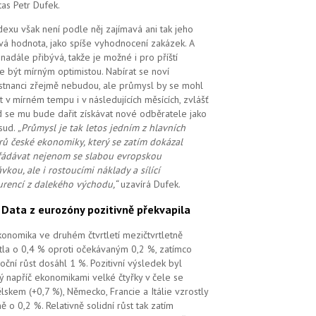
tas Petr Dufek.
dexu však není podle něj zajímavá ani tak jeho
vá hodnota, jako spíše vyhodnocení zakázek. A
i nadále přibývá, takže je možné i pro příští
e být mírným optimistou. Nabírat se noví
tnanci zřejmě nebudou, ale průmysl by se mohl
t v mírném tempu i v následujících měsících, zvlášť
 se mu bude dařit získávat nové odběratele jako
sud.
„Průmysl je tak letos jedním z hlavních
ů české ekonomiky, který se zatím dokázal
ádávat nejenom se slabou evropskou
vkou, ale i rostoucími náklady a sílící
rencí z dalekého východu,“
uzavírá Dufek.
.
Data z eurozóny pozitivně překvapila
ekonomika ve druhém čtvrtletí mezičtvrtletně
tla o 0,4 % oproti očekávaným 0,2 %, zatímco
oční růst dosáhl 1 %. Pozitivní výsledek byl
ý napříč ekonomikami velké čtyřky v čele se
lskem (+0,7 %), Německo, Francie a Itálie vzrostly
ě o 0,2 %. Relativně solidní růst tak zatím