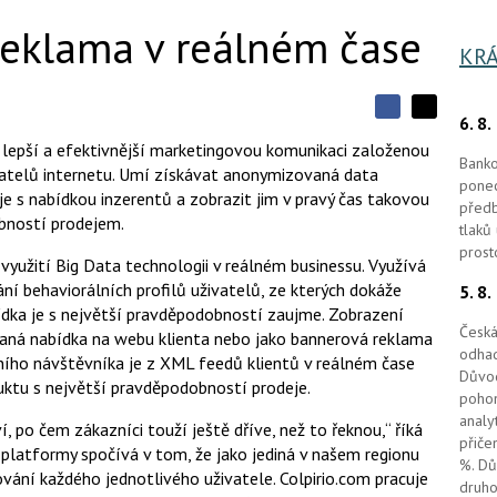
reklama v reálném čase
KRÁ
S
6. 8
S
S
d
d
d
e lepší a efektivnější marketingovou komunikaci založenou
í
í
Banko
í
ivatelů internetu. Umí získávat anonymizovaná data
l
l
ponec
e
e
je s nabídkou inzerentů a zobrazit jim v pravý čas takovou
l
j
předb
j
obností prodejem.
t
e
t
tlaků
e
e
prost
t
n
n
využití Big Data technologii v reálném businessu. Využívá
a
a
ní behaviorálních profilů uživatelů, ze kterých dokáže
F
5. 8
s
a
í
ídka je s největší pravděpodobností zaujme. Zobrazení
c
t
Česká
aná nabídka na webu klienta nebo jako bannerová reklama
e
i
odhad
b
X
tního návštěvníka je z XML feedů klientů v reálném čase
o
Důvod
ktu s největší pravděpodobností prodeje.
o
pohon
k
analy
u
, po čem zákazníci touží ještě dříve, než to řeknou,“ říká
přiče
 platformy spočívá v tom, že jako jediná v našem regionu
%. Dů
ování každého jednotlivého uživatele. Colpirio.com pracuje
druho