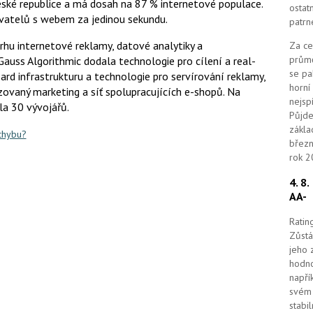
České republice a má dosah na 87 % internetové populace.
ostat
ivatelů s webem za jedinou sekundu.
patrn
trhu internetové reklamy, datové analytiky a
Za ce
průmě
auss Algorithmic dodala technologie pro cílení a real-
se pa
ard infrastrukturu a technologie pro servírování reklamy,
horní
ovaný marketing a síť spolupracujících e-shopů. Na
nejsp
la 30 vývojářů.
Půjde
zákla
 chybu?
březn
rok 2
4. 8
AA-
Ratin
Zůstá
jeho 
hodno
napří
svém 
stabi