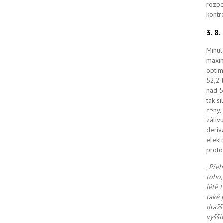
rozpo
kontr
3. 8
Minul
maxim
optim
52,2 
nad 5
tak s
ceny,
záliv
deriv
elekt
proto
„Přeh
toho,
létě 
také 
dražš
vyšší