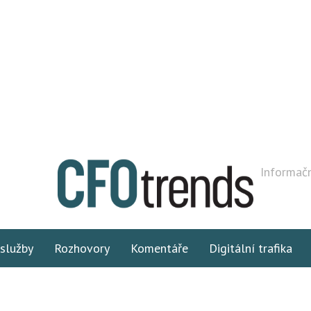
Informačn
 služby
Rozhovory
Komentáře
Digitální trafika