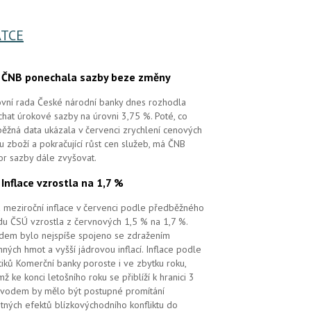
TCE
.
ČNB ponechala sazby beze změny
vní rada České národní banky dnes rozhodla
hat úrokové sazby na úrovni 3,75 %. Poté, co
ěžná data ukázala v červenci zrychlení cenových
 u zboží a pokračující růst cen služeb, má ČNB
or sazby dále zvyšovat.
.
Inflace vzrostla na 1,7 %
 meziroční inflace v červenci podle předběžného
u ČSÚ vzrostla z červnových 1,5 % na 1,7 %.
em bylo nejspíše spojeno se zdražením
ných hmot a vyšší jádrovou inflací. Inflace podle
tiků Komerční banky poroste i ve zbytku roku,
mž ke konci letošního roku se přiblíží k hranici 3
vodem by mělo být postupné promítání
tných efektů blízkovýchodního konfliktu do