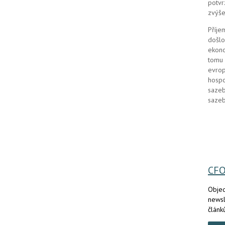
potvr
zvýše
Příje
došlo
ekono
tomu 
evrop
hospo
sazeb
sazeb
CF
Objed
newsl
článk