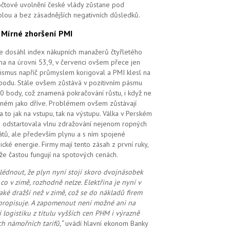
čtové uvolnění české vlády zůstane pod
olou a bez zásadnějších negativních důsledků.
.
Mírné zhoršení PMI
e dosáhl index nákupních manažerů čtyřletého
a na úrovni 53,9, v červenci ovšem přece jen
ismus napříč průmyslem korigoval a PMI klesl na
bodu. Stále ovšem zůstává v pozitivním pásmu
0 body, což znamená pokračování růstu, i když ne
ilném jako dříve. Problémem ovšem zůstávají
 a to jak na vstupu, tak na výstupu. Válka v Perském
u odstartovala vlnu zdražování nejenom ropných
átů, ale především plynu a s ním spojené
rické energie. Firmy mají tento zásah z první ruky,
že častou fungují na spotových cenách.
lédnout, že plyn nyní stojí skoro dvojnásobek
 co v zimě, rozhodně nelze. Elektřina je nyní v
také dražší než v zimě, což se do nákladů firem
propisuje. A zapomenout ne
ní možné
ani na
í logistiku z titulu vyšších cen PHM i výrazně
ch námořních tarifů,“
uvádí hlavní ekonom Banky