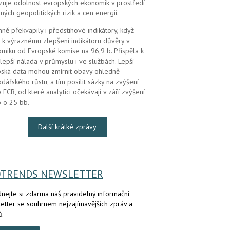
zuje odolnost evropských ekonomik v prostředí
ných geopolitických rizik a cen energií.
mně překvapily i předstihové indikátory, když
 k výraznému zlepšení indikátoru důvěry v
miku od Evropské komise na 96,9 b. Přispěla k
lepší nálada v průmyslu i ve službách. Lepší
ská data mohou zmírnit obavy ohledně
dářského růstu, a tím posílit sázky na zvýšení
 ECB, od které analytici očekávají v září zvýšení
 o 25 bb.
Další krátké zprávy
OTRENDS NEWSLETTER
nejte si zdarma náš pravidelný informační
etter se souhrnem nejzajímavějších zpráv a
ů.