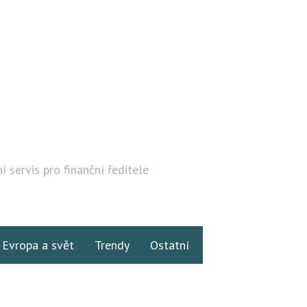
í servis pro finanční ředitele
Hledat
Evropa a svět
Trendy
Ostatní