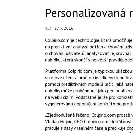
Personalizovaná 
ALI
27. 7. 2016
Colpirio.com je technologie, která umožňuj
na prediktivní analýze potřeb a chování už
o chování uživatelů, analyzovat je, srovnat 
nabídku, která skončí s největší pravděpod
Platforma Colpirio.com je typickou ukázkou 
strojové učení a umělou inteligenci k budová
pomocí prediktivních modelů určit, jaká nab
nabídky může proběhnout jako personalizov
na webu cizím. Podstatné je, že pro konkré
vygenerováno doporučení konkrétního produ
„Zjednodušeně řečeno, Colpirio.com prostě ví
Vladan Hejnic, CEO Colpirio.com. Unikátnost
pracuje s daty v reálném čase a predikuje ch