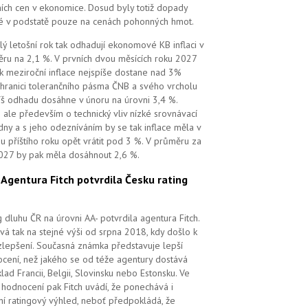
ních cen v ekonomice. Dosud byly totiž dopady
é v podstatě pouze na cenách pohonných hmot.
lý letošní rok tak odhadují ekonomové KB inflaci v
ru na 2,1 %. V prvních dvou měsících roku 2027
k meziroční inflace nejspíše dostane nad 3%
 hranici tolerančního pásma ČNB a svého vrcholu
íš odhadu dosáhne v únoru na úrovni 3,4 %.
 ale především o technický vliv nízké srovnávací
dny a s jeho odezníváním by se tak inflace měla v
u příštího roku opět vrátit pod 3 %. V průměru za
027 by pak měla dosáhnout 2,6 %.
.
Agentura Fitch potvrdila Česku rating
g dluhu ČR na úrovni AA- potvrdila agentura Fitch.
vá tak na stejné výši od srpna 2018, kdy došlo k
zlepšení. Současná známka představuje lepší
cení, než jakého se od téže agentury dostává
klad Francii, Belgii, Slovinsku nebo Estonsku. Ve
hodnocení pak Fitch uvádí, že ponechává i
lní ratingový výhled, neboť předpokládá, že