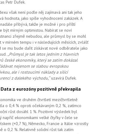
tas Petr Dufek.
dexu však není podle něj zajímavá ani tak jeho
vá hodnota, jako spíše vyhodnocení zakázek. A
i nadále přibývá, takže je možné i pro příští
e být mírným optimistou. Nabírat se noví
tnanci zřejmě nebudou, ale průmysl by se mohl
t v mírném tempu i v následujících měsících, zvlášť
 se mu bude dařit získávat nové odběratele jako
sud.
„Průmysl je tak letos jedním z hlavních
ů české ekonomiky, který se zatím dokázal
ádávat nejenom se slabou evropskou
vkou, ale i rostoucími náklady a sílící
rencí z dalekého východu,“
uzavírá Dufek.
.
Data z eurozóny pozitivně překvapila
ekonomika ve druhém čtvrtletí mezičtvrtletně
tla o 0,4 % oproti očekávaným 0,2 %, zatímco
oční růst dosáhl 1 %. Pozitivní výsledek byl
ý napříč ekonomikami velké čtyřky v čele se
lskem (+0,7 %), Německo, Francie a Itálie vzrostly
ě o 0,2 %. Relativně solidní růst tak zatím