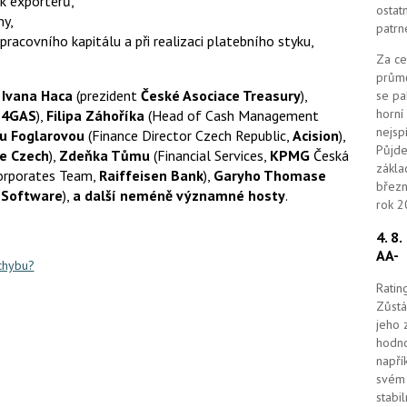
ik exportérů,
ostat
my,
patrn
, pracovního kapitálu a při realizaci platebního styku,
Za ce
průmě
a
Ivana Haca
(prezident
České Asociace Treasury
),
se pa
horní
T4GAS
),
Filipa Záhoříka
(Head of Cash Management
nejsp
u Foglarovou
(Finance Director Czech Republic,
Acision
),
Půjde
e
Czech
),
Zdeňka Tůmu
(Financial Services,
KPMG
Česká
zákla
Corporates Team,
Raiffeisen Bank
),
Garyho Thomase
březn
 Software
),
a další neméně významné hosty
.
rok 2
4. 8
AA-
 chybu?
Ratin
Zůstá
jeho 
hodno
napří
svém 
stabi