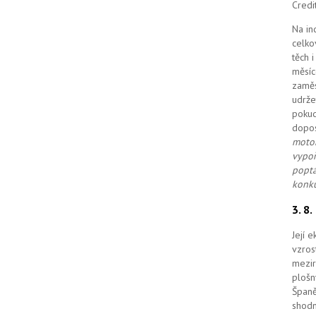
Credi
Na in
celko
těch 
měsíc
zaměs
udrže
pokud
dopo
motor
vypoř
poptá
konku
3. 8
Její 
vzros
mezir
plošn
Španě
shodn