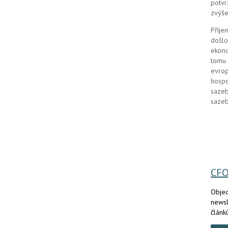
potvr
zvýše
Příje
došlo
ekono
tomu 
evrop
hospo
sazeb
sazeb
CF
Objed
newsl
článk