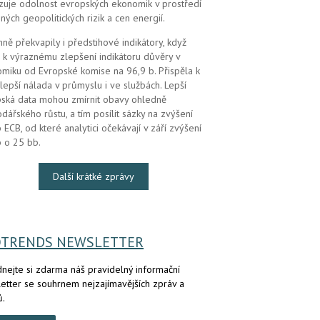
zuje odolnost evropských ekonomik v prostředí
ných geopolitických rizik a cen energií.
mně překvapily i předstihové indikátory, když
 k výraznému zlepšení indikátoru důvěry v
miku od Evropské komise na 96,9 b. Přispěla k
lepší nálada v průmyslu i ve službách. Lepší
ská data mohou zmírnit obavy ohledně
dářského růstu, a tím posílit sázky na zvýšení
 ECB, od které analytici očekávají v září zvýšení
 o 25 bb.
Další krátké zprávy
OTRENDS NEWSLETTER
nejte si zdarma náš pravidelný informační
etter se souhrnem nejzajímavějších zpráv a
ů.