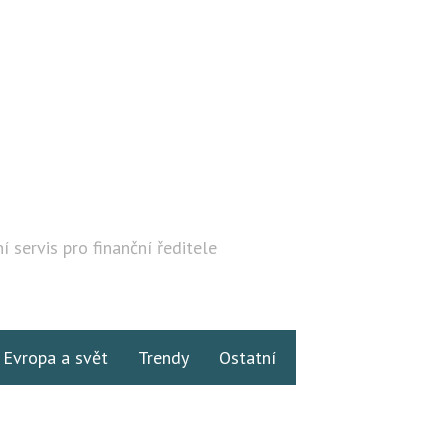
í servis pro finanční ředitele
Hledat
Evropa a svět
Trendy
Ostatní