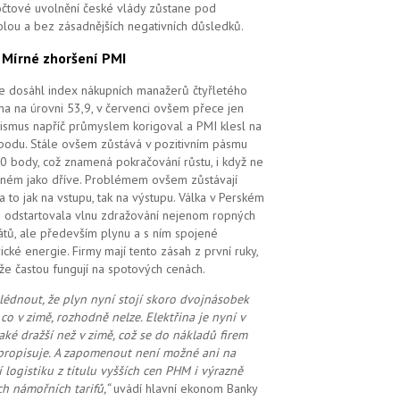
čtové uvolnění české vlády zůstane pod
olou a bez zásadnějších negativních důsledků.
.
Mírné zhoršení PMI
e dosáhl index nákupních manažerů čtyřletého
a na úrovni 53,9, v červenci ovšem přece jen
ismus napříč průmyslem korigoval a PMI klesl na
bodu. Stále ovšem zůstává v pozitivním pásmu
0 body, což znamená pokračování růstu, i když ne
ilném jako dříve. Problémem ovšem zůstávají
 a to jak na vstupu, tak na výstupu. Válka v Perském
u odstartovala vlnu zdražování nejenom ropných
átů, ale především plynu a s ním spojené
rické energie. Firmy mají tento zásah z první ruky,
že častou fungují na spotových cenách.
lédnout, že plyn nyní stojí skoro dvojnásobek
 co v zimě, rozhodně nelze. Elektřina je nyní v
také dražší než v zimě, což se do nákladů firem
propisuje. A zapomenout ne
ní možné
ani na
í logistiku z titulu vyšších cen PHM i výrazně
ch námořních tarifů,“
uvádí hlavní ekonom Banky