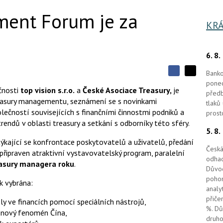
ent Forum je za
KRÁ
6. 8
Banko
S
S
S
ponec
d
d
d
čnosti
top vision s.r.o.
a
České Asociace Treasury,
je
předb
í
í
í
reasury managementu, seznámení se s novinkami
l
l
tlaků
e
e
lečností souvisejících s finančními činnostmi podniků a
l
prost
j
j
endů v oblasti treasury a setkání s odborníky této sféry.
t
e
t
5. 8
e
e
t
n
n
týkající se konfrontace poskytovatelů a uživatelů, předání
a
a
Česká
 připraven atraktivní vystavovatelský program, paralelní
F
s
odhad
a
í
easury managera roku
.
c
Důvod
t
e
i
pohon
k vybrána:
b
X
analy
o
o
přiče
ly ve financích pomocí speciálních nástrojů,
k
%. Dů
a nový fenomén Čína,
u
druho