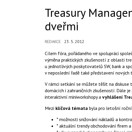
Treasury Managem
dveřmi
REDAKCE
23. 5. 2012
Cílem fóra, pořádaného ve spolupráci spole
výměna praktických zkušeností z oblasti t
u jednotlivých poskytovatelů SW, bank a spo
v neposlední řadě také představení nových tr
V rámci setkání se můžete těšit na diskuse 
domácích i zahraničních zkušeností. Dále je
interaktivní miniworkshopy a
vyhlášení Tr
Mezi
klíčová témata
byla pro letošní roční
* možnosti snižování nákladů a kontro
* aktuální trendy obchodování firem 