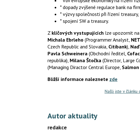
* vliv evropské ekonomiky na řízení riz
* dopady zvýšené regulace bank na fir
* výzvy společnosti při řízení treasury
* spojení SW a treasury.
Z
klíčových vystupujících
lze upozornit n
Michala Ebrleho
(Programmer Analyst,
NE
Czech Republic and Slovakia,
Citibank
),
Naď
Pavla Schweinera
(Obchodní ředitel,
Cofac
republika),
Milana Štočka
(Director, Large 
(Managing Diractor Central Europe,
Salmon
Bližší informace naleznete
zde
Našli jste v článku
Autor aktuality
redakce