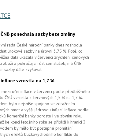
TCE
.
ČNB ponechala sazby beze změny
vní rada České národní banky dnes rozhodla
hat úrokové sazby na úrovni 3,75 %. Poté, co
ěžná data ukázala v červenci zrychlení cenových
 u zboží a pokračující růst cen služeb, má ČNB
or sazby dále zvyšovat.
.
Inflace vzrostla na 1,7 %
 meziroční inflace v červenci podle předběžného
u ČSÚ vzrostla z červnových 1,5 % na 1,7 %.
em bylo nejspíše spojeno se zdražením
ných hmot a vyšší jádrovou inflací. Inflace podle
tiků Komerční banky poroste i ve zbytku roku,
mž ke konci letošního roku se přiblíží k hranici 3
vodem by mělo být postupné promítání
tných efektů blízkovýchodního konfliktu do