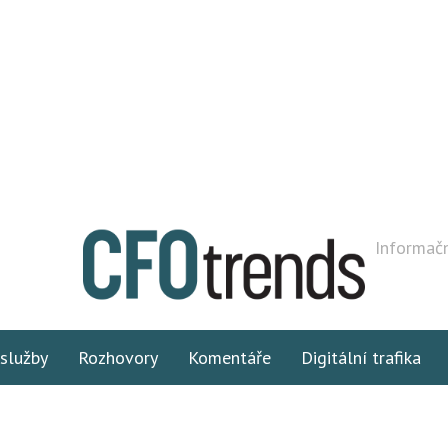
Informačn
 služby
Rozhovory
Komentáře
Digitální trafika