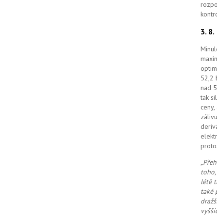
rozpo
kontr
3. 8
Minul
maxim
optim
52,2 
nad 5
tak s
ceny,
záliv
deriv
elekt
proto
„Přeh
toho,
létě 
také 
dražš
vyšší