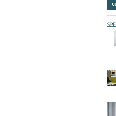
O
SPE