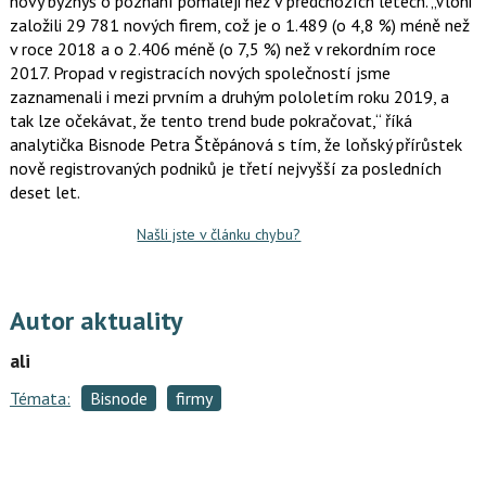
nový byznys o poznání pomaleji než v předchozích letech. „Vloni
e
i
b
X
založili 29 781 nových firem, což je o 1.489 (o 4,8 %) méně než
o
v roce 2018 a o 2.406 méně (o 7,5 %) než v rekordním roce
o
k
2017. Propad v registracích nových společností jsme
u
zaznamenali i mezi prvním a druhým pololetím roku 2019, a
tak lze očekávat, že tento trend bude pokračovat,“ říká
analytička Bisnode Petra Štěpánová s tím, že loňský přírůstek
nově registrovaných podniků je třetí nejvyšší za posledních
deset let.
Našli jste v článku chybu?
Autor aktuality
ali
Témata:
Bisnode
firmy