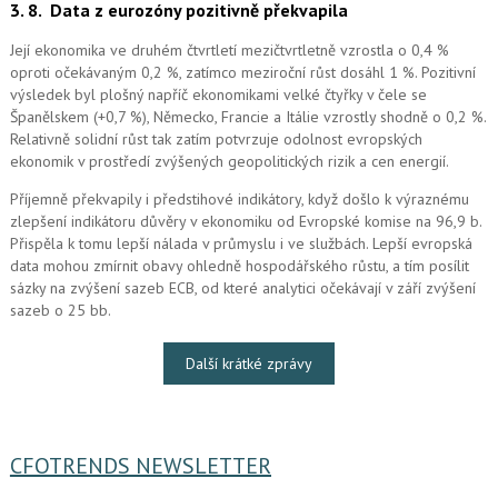
3. 8.
Data z eurozóny pozitivně překvapila
Její ekonomika ve druhém čtvrtletí mezičtvrtletně vzrostla o 0,4 %
oproti očekávaným 0,2 %, zatímco meziroční růst dosáhl 1 %. Pozitivní
výsledek byl plošný napříč ekonomikami velké čtyřky v čele se
Španělskem (+0,7 %), Německo, Francie a Itálie vzrostly shodně o 0,2 %.
Relativně solidní růst tak zatím potvrzuje odolnost evropských
ekonomik v prostředí zvýšených geopolitických rizik a cen energií.
Příjemně překvapily i předstihové indikátory, když došlo k výraznému
zlepšení indikátoru důvěry v ekonomiku od Evropské komise na 96,9 b.
Přispěla k tomu lepší nálada v průmyslu i ve službách. Lepší evropská
data mohou zmírnit obavy ohledně hospodářského růstu, a tím posílit
sázky na zvýšení sazeb ECB, od které analytici očekávají v září zvýšení
sazeb o 25 bb.
Další krátké zprávy
CFOTRENDS NEWSLETTER