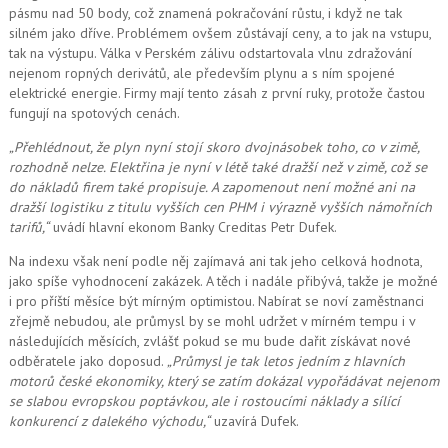
pásmu nad 50 body, což znamená pokračování růstu, i když ne tak
silném jako dříve. Problémem ovšem zůstávají ceny, a to jak na vstupu,
tak na výstupu. Válka v Perském zálivu odstartovala vlnu zdražování
nejenom ropných derivátů, ale především plynu a s ním spojené
elektrické energie. Firmy mají tento zásah z první ruky, protože častou
fungují na spotových cenách.
„Přehlédnout, že plyn nyní stojí skoro dvojnásobek toho, co v zimě,
rozhodně nelze. Elektřina je nyní v létě také dražší než v zimě, což se
do nákladů firem také propisuje. A zapomenout ne
ní možné
ani na
dražší logistiku z titulu vyšších cen PHM i výrazně vyšších námořních
tarifů,“
uvádí hlavní ekonom Banky Creditas Petr Dufek.
Na indexu však není podle něj zajímavá ani tak jeho celková hodnota,
jako spíše vyhodnocení zakázek. A těch i nadále přibývá, takže je možné
i pro příští měsíce být mírným optimistou. Nabírat se noví zaměstnanci
zřejmě nebudou, ale průmysl by se mohl udržet v mírném tempu i v
následujících měsících, zvlášť pokud se mu bude dařit získávat nové
odběratele jako doposud.
„Průmysl je tak letos jedním z hlavních
motorů české ekonomiky, který se zatím dokázal vypořádávat nejenom
se slabou evropskou poptávkou, ale i rostoucími náklady a sílící
konkurencí z dalekého východu,“
uzavírá Dufek.