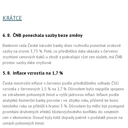
KRÁTCE
6. 8.
ČNB ponechala sazby beze změny
Bankovní rada České národní banky dnes rozhodla ponechat úrokové
sazby na úrovni 3,75 %. Poté, co předběžná data ukázala v červenci
zrychlení cenových tlaků u zboží a pokračující růst cen služeb, má ČNB
prostor sazby dále zvyšovat.
5. 8.
Inflace vzrostla na 1,7 %
Česká meziroční inflace v červenci podle předběžného odhadu ČSÚ
vzrostla z červnových 1,5 % na 1,7 %. Důvodem bylo nejspíše spojeno
se zdražením pohonných hmot a vyšší jádrovou inflací. Inflace podle
analytiků Komerční banky poroste i ve zbytku roku, přičemž ke konci
letošního roku se přiblíží k hranici 3 %. Důvodem by mělo být postupné
promítání druhotných efektů blízkovýchodního konfliktu do ostatních
cen v ekonomice. Dosud byly totiž dopady patrné v podstatě pouze na
cenách pohonných hmot.