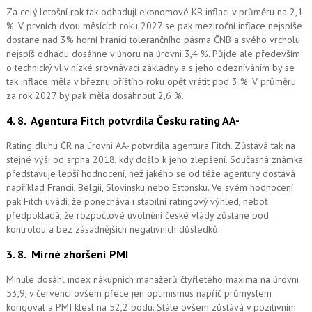
Za celý letošní rok tak odhadují ekonomové KB inflaci v průměru na 2,1
%. V prvních dvou měsících roku 2027 se pak meziroční inflace nejspíše
dostane nad 3% horní hranici tolerančního pásma ČNB a svého vrcholu
nejspíš odhadu dosáhne v únoru na úrovni 3,4 %. Půjde ale především
o technický vliv nízké srovnávací základny a s jeho odezníváním by se
tak inflace měla v březnu příštího roku opět vrátit pod 3 %. V průměru
za rok 2027 by pak měla dosáhnout 2,6 %.
4. 8.
Agentura Fitch potvrdila Česku rating AA-
Rating dluhu ČR na úrovni AA- potvrdila agentura Fitch. Zůstává tak na
stejné výši od srpna 2018, kdy došlo k jeho zlepšení. Současná známka
představuje lepší hodnocení, než jakého se od téže agentury dostává
například Francii, Belgii, Slovinsku nebo Estonsku. Ve svém hodnocení
pak Fitch uvádí, že ponechává i stabilní ratingový výhled, neboť
předpokládá, že rozpočtové uvolnění české vlády zůstane pod
kontrolou a bez zásadnějších negativních důsledků.
3. 8.
Mírné zhoršení PMI
Minule dosáhl index nákupních manažerů čtyřletého maxima na úrovni
53,9, v červenci ovšem přece jen optimismus napříč průmyslem
korigoval a PMI klesl na 52,2 bodu. Stále ovšem zůstává v pozitivním