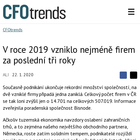
CFOtrends
V roce 2019 vzniklo nejméně firem
za poslední tři roky
ALI
22. 1. 2020
S
S
S
d
d
d
Současně podnikání ukončuje rekordní množství společností, na
í
í
í
dvě vzniklé firmy připadá jedna zaniklá. Celkový počet firem v ČR
l
l
e
e
se tak loni zvýšil jen o 14.701 na celkových 507.019. Informace
l
j
j
zveřejnila poradenská společnost Bisnode.
t
e
t
e
e
t
n
n
Ačkoliv tuzemská ekonomika navzdory oslabení zahraničních
a
a
trhů, a to zejména našeho největšího obchodního partnera,
F
s
a
í
Německa, roste zatím solidním tempem, podnikatelé rozjíždí
c
t