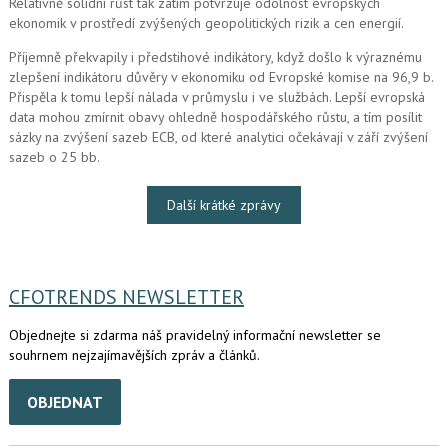
Relativně solidní růst tak zatím potvrzuje odolnost evropských
ekonomik v prostředí zvýšených geopolitických rizik a cen energií.
Příjemně překvapily i předstihové indikátory, když došlo k výraznému
zlepšení indikátoru důvěry v ekonomiku od Evropské komise na 96,9 b.
Přispěla k tomu lepší nálada v průmyslu i ve službách. Lepší evropská
data mohou zmírnit obavy ohledně hospodářského růstu, a tím posílit
sázky na zvýšení sazeb ECB, od které analytici očekávají v září zvýšení
sazeb o 25 bb.
Další krátké zprávy
CFOTRENDS NEWSLETTER
Objednejte si zdarma náš pravidelný informační newsletter se
souhrnem nejzajímavějších zpráv a článků.
OBJEDNAT