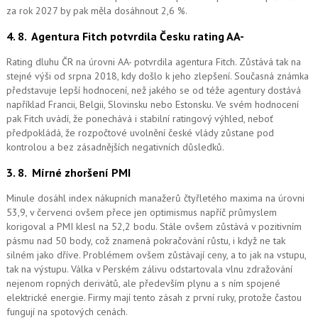
za rok 2027 by pak měla dosáhnout 2,6 %.
4. 8.
Agentura Fitch potvrdila Česku rating AA-
Rating dluhu ČR na úrovni AA- potvrdila agentura Fitch. Zůstává tak na
stejné výši od srpna 2018, kdy došlo k jeho zlepšení. Současná známka
představuje lepší hodnocení, než jakého se od téže agentury dostává
například Francii, Belgii, Slovinsku nebo Estonsku. Ve svém hodnocení
pak Fitch uvádí, že ponechává i stabilní ratingový výhled, neboť
předpokládá, že rozpočtové uvolnění české vlády zůstane pod
kontrolou a bez zásadnějších negativních důsledků.
3. 8.
Mírné zhoršení PMI
Minule dosáhl index nákupních manažerů čtyřletého maxima na úrovni
53,9, v červenci ovšem přece jen optimismus napříč průmyslem
korigoval a PMI klesl na 52,2 bodu. Stále ovšem zůstává v pozitivním
pásmu nad 50 body, což znamená pokračování růstu, i když ne tak
silném jako dříve. Problémem ovšem zůstávají ceny, a to jak na vstupu,
tak na výstupu. Válka v Perském zálivu odstartovala vlnu zdražování
nejenom ropných derivátů, ale především plynu a s ním spojené
elektrické energie. Firmy mají tento zásah z první ruky, protože častou
fungují na spotových cenách.