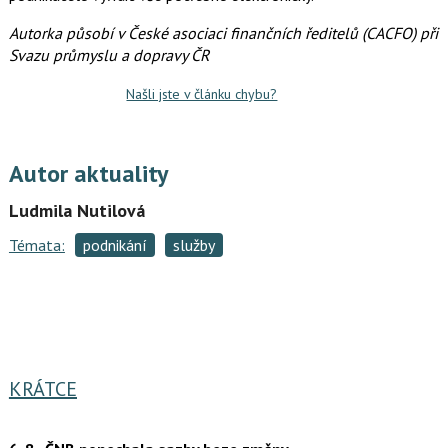
o
k
Autorka působí v České asociaci finančních ředitelů (CACFO) při
u
Svazu průmyslu a dopravy ČR
Našli jste v článku chybu?
Autor aktuality
Ludmila Nutilová
Témata:
podnikání
služby
KRÁTCE