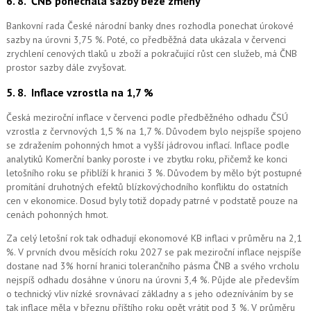
6. 8.
ČNB ponechala sazby beze změny
Bankovní rada České národní banky dnes rozhodla ponechat úrokové
sazby na úrovni 3,75 %. Poté, co předběžná data ukázala v červenci
zrychlení cenových tlaků u zboží a pokračující růst cen služeb, má ČNB
prostor sazby dále zvyšovat.
5. 8.
Inflace vzrostla na 1,7 %
Česká meziroční inflace v červenci podle předběžného odhadu ČSÚ
vzrostla z červnových 1,5 % na 1,7 %. Důvodem bylo nejspíše spojeno
se zdražením pohonných hmot a vyšší jádrovou inflací. Inflace podle
analytiků Komerční banky poroste i ve zbytku roku, přičemž ke konci
letošního roku se přiblíží k hranici 3 %. Důvodem by mělo být postupné
promítání druhotných efektů blízkovýchodního konfliktu do ostatních
cen v ekonomice. Dosud byly totiž dopady patrné v podstatě pouze na
cenách pohonných hmot.
Za celý letošní rok tak odhadují ekonomové KB inflaci v průměru na 2,1
%. V prvních dvou měsících roku 2027 se pak meziroční inflace nejspíše
dostane nad 3% horní hranici tolerančního pásma ČNB a svého vrcholu
nejspíš odhadu dosáhne v únoru na úrovni 3,4 %. Půjde ale především
o technický vliv nízké srovnávací základny a s jeho odezníváním by se
tak inflace měla v březnu příštího roku opět vrátit pod 3 %. V průměru