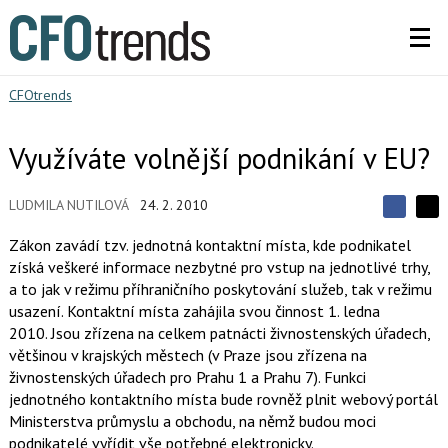
CFOtrends
Využíváte volnější podnikání v EU?
LUDMILA NUTILOVÁ
24. 2. 2010
S
S
S
d
d
d
Zákon zavádí tzv. jednotná kontaktní místa, kde podnikatel
í
í
í
získá veškeré informace nezbytné pro vstup na jednotlivé trhy,
l
l
e
e
a to jak v režimu příhraničního poskytování služeb, tak v režimu
l
j
j
usazení. Kontaktní místa zahájila svou činnost 1. ledna
t
e
t
e
e
2010. Jsou zřízena na celkem patnácti živnostenských úřadech,
t
n
n
většinou v krajských městech (v Praze jsou zřízena na
a
a
F
s
živnostenských úřadech pro Prahu 1 a Prahu 7). Funkci
a
í
jednotného kontaktního místa bude rovněž plnit webový portál
c
t
e
i
Ministerstva průmyslu a obchodu, na němž budou moci
b
X
podnikatelé vyřídit vše potřebné elektronicky.
o