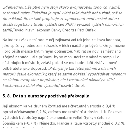
„Přehlédnout, že plyn nyní stojí skoro dvojnásobek toho, co v zimě,
rozhodně nelze. Elektřina je nyní v létě také dražší než v zimě, což se
do nákladů firem také propisuje. A zapomenout ne
ní možné
ani na
dražší logistiku z titulu vyšších cen PHM i výrazně vyšších námořních
tarifů,“
uvádí hlavní ekonom Banky Creditas Petr Dufek.
Na indexu však není podle něj zajímavá ani tak jeho celková hodnota,
jako spíše vyhodnocení zakázek. A těch i nadále přibývá, takže je možné
i pro příští měsíce být mírným optimistou. Nabírat se noví zaměstnanci
zřejmě nebudou, ale průmysl by se mohl udržet v mírném tempu i v
následujících měsících, zvlášť pokud se mu bude dařit získávat nové
odběratele jako doposud.
„Průmysl je tak letos jedním z hlavních
motorů české ekonomiky, který se zatím dokázal vypořádávat nejenom
se slabou evropskou poptávkou, ale i rostoucími náklady a sílící
konkurencí z dalekého východu,“
uzavírá Dufek.
3. 8.
Data z eurozóny pozitivně překvapila
Její ekonomika ve druhém čtvrtletí mezičtvrtletně vzrostla o 0,4 %
oproti očekávaným 0,2 %, zatímco meziroční růst dosáhl 1 %. Pozitivní
výsledek byl plošný napříč ekonomikami velké čtyřky v čele se
Španělskem (+0,7 %), Německo, Francie a Itálie vzrostly shodně o 0,2 %.