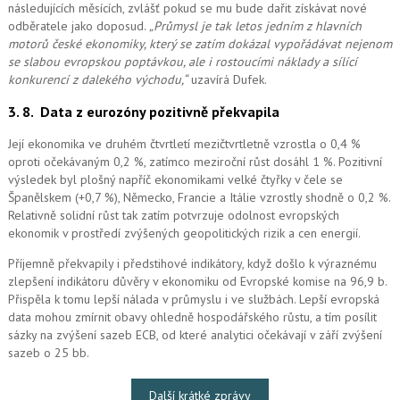
následujících měsících, zvlášť pokud se mu bude dařit získávat nové
odběratele jako doposud.
„Průmysl je tak letos jedním z hlavních
motorů české ekonomiky, který se zatím dokázal vypořádávat nejenom
se slabou evropskou poptávkou, ale i rostoucími náklady a sílící
konkurencí z dalekého východu,“
uzavírá Dufek.
3. 8.
Data z eurozóny pozitivně překvapila
Její ekonomika ve druhém čtvrtletí mezičtvrtletně vzrostla o 0,4 %
oproti očekávaným 0,2 %, zatímco meziroční růst dosáhl 1 %. Pozitivní
výsledek byl plošný napříč ekonomikami velké čtyřky v čele se
Španělskem (+0,7 %), Německo, Francie a Itálie vzrostly shodně o 0,2 %.
Relativně solidní růst tak zatím potvrzuje odolnost evropských
ekonomik v prostředí zvýšených geopolitických rizik a cen energií.
Příjemně překvapily i předstihové indikátory, když došlo k výraznému
zlepšení indikátoru důvěry v ekonomiku od Evropské komise na 96,9 b.
Přispěla k tomu lepší nálada v průmyslu i ve službách. Lepší evropská
data mohou zmírnit obavy ohledně hospodářského růstu, a tím posílit
sázky na zvýšení sazeb ECB, od které analytici očekávají v září zvýšení
sazeb o 25 bb.
Další krátké zprávy