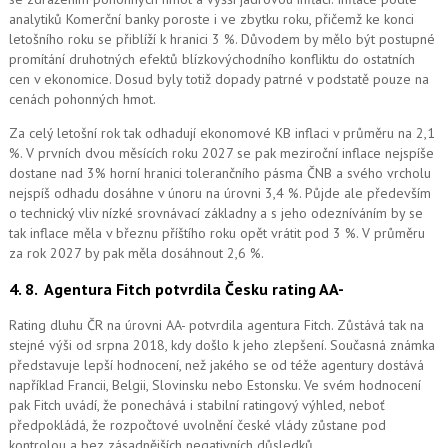
analytiků Komerční banky poroste i ve zbytku roku, přičemž ke konci
letošního roku se přiblíží k hranici 3 %. Důvodem by mělo být postupné
promítání druhotných efektů blízkovýchodního konfliktu do ostatních
cen v ekonomice. Dosud byly totiž dopady patrné v podstatě pouze na
cenách pohonných hmot.
Za celý letošní rok tak odhadují ekonomové KB inflaci v průměru na 2,1
%. V prvních dvou měsících roku 2027 se pak meziroční inflace nejspíše
dostane nad 3% horní hranici tolerančního pásma ČNB a svého vrcholu
nejspíš odhadu dosáhne v únoru na úrovni 3,4 %. Půjde ale především
o technický vliv nízké srovnávací základny a s jeho odezníváním by se
tak inflace měla v březnu příštího roku opět vrátit pod 3 %. V průměru
za rok 2027 by pak měla dosáhnout 2,6 %.
4. 8.
Agentura Fitch potvrdila Česku rating AA-
Rating dluhu ČR na úrovni AA- potvrdila agentura Fitch. Zůstává tak na
stejné výši od srpna 2018, kdy došlo k jeho zlepšení. Současná známka
představuje lepší hodnocení, než jakého se od téže agentury dostává
například Francii, Belgii, Slovinsku nebo Estonsku. Ve svém hodnocení
pak Fitch uvádí, že ponechává i stabilní ratingový výhled, neboť
předpokládá, že rozpočtové uvolnění české vlády zůstane pod
kontrolou a bez zásadnějších negativních důsledků.