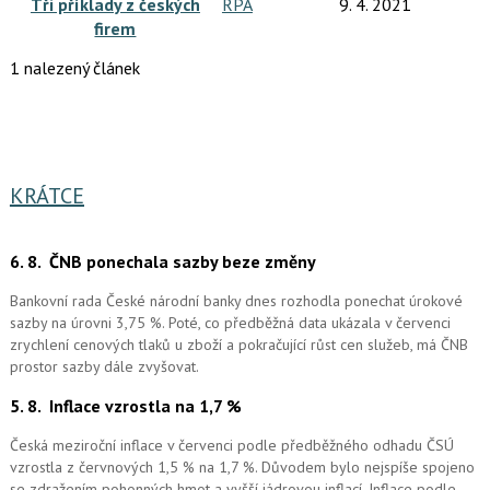
Tři příklady z českých
RPA
9. 4. 2021
firem
1 nalezený článek
KRÁTCE
6. 8.
ČNB ponechala sazby beze změny
Bankovní rada České národní banky dnes rozhodla ponechat úrokové
sazby na úrovni 3,75 %. Poté, co předběžná data ukázala v červenci
zrychlení cenových tlaků u zboží a pokračující růst cen služeb, má ČNB
prostor sazby dále zvyšovat.
5. 8.
Inflace vzrostla na 1,7 %
Česká meziroční inflace v červenci podle předběžného odhadu ČSÚ
vzrostla z červnových 1,5 % na 1,7 %. Důvodem bylo nejspíše spojeno
se zdražením pohonných hmot a vyšší jádrovou inflací. Inflace podle