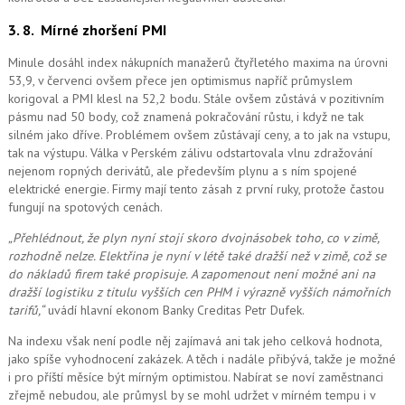
3. 8.
Mírné zhoršení PMI
Minule dosáhl index nákupních manažerů čtyřletého maxima na úrovni
53,9, v červenci ovšem přece jen optimismus napříč průmyslem
korigoval a PMI klesl na 52,2 bodu. Stále ovšem zůstává v pozitivním
pásmu nad 50 body, což znamená pokračování růstu, i když ne tak
silném jako dříve. Problémem ovšem zůstávají ceny, a to jak na vstupu,
tak na výstupu. Válka v Perském zálivu odstartovala vlnu zdražování
nejenom ropných derivátů, ale především plynu a s ním spojené
elektrické energie. Firmy mají tento zásah z první ruky, protože častou
fungují na spotových cenách.
„Přehlédnout, že plyn nyní stojí skoro dvojnásobek toho, co v zimě,
rozhodně nelze. Elektřina je nyní v létě také dražší než v zimě, což se
do nákladů firem také propisuje. A zapomenout ne
ní možné
ani na
dražší logistiku z titulu vyšších cen PHM i výrazně vyšších námořních
tarifů,“
uvádí hlavní ekonom Banky Creditas Petr Dufek.
Na indexu však není podle něj zajímavá ani tak jeho celková hodnota,
jako spíše vyhodnocení zakázek. A těch i nadále přibývá, takže je možné
i pro příští měsíce být mírným optimistou. Nabírat se noví zaměstnanci
zřejmě nebudou, ale průmysl by se mohl udržet v mírném tempu i v