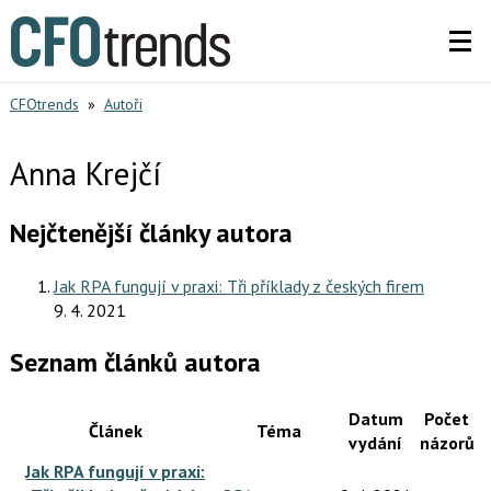
CFOtrends
»
Autoři
Anna Krejčí
Nejčtenější články autora
Jak RPA fungují v praxi: Tři příklady z českých firem
9. 4. 2021
Seznam článků autora
Datum
Počet
Článek
Téma
vydání
názorů
Jak RPA fungují v praxi: