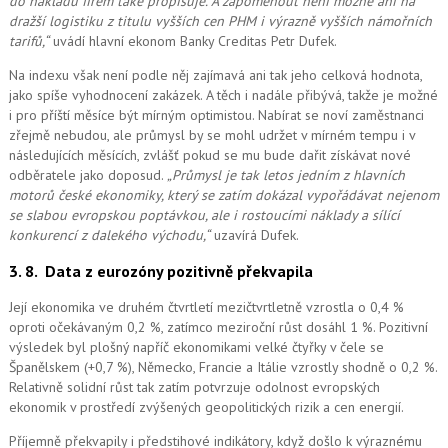
do nákladů firem také propisuje. A zapomenout ne
ní možné
ani na
dražší logistiku z titulu vyšších cen PHM i výrazně vyšších námořních
tarifů,“
uvádí hlavní ekonom Banky Creditas Petr Dufek.
Na indexu však není podle něj zajímavá ani tak jeho celková hodnota,
jako spíše vyhodnocení zakázek. A těch i nadále přibývá, takže je možné
i pro příští měsíce být mírným optimistou. Nabírat se noví zaměstnanci
zřejmě nebudou, ale průmysl by se mohl udržet v mírném tempu i v
následujících měsících, zvlášť pokud se mu bude dařit získávat nové
odběratele jako doposud.
„Průmysl je tak letos jedním z hlavních
motorů české ekonomiky, který se zatím dokázal vypořádávat nejenom
se slabou evropskou poptávkou, ale i rostoucími náklady a sílící
konkurencí z dalekého východu,“
uzavírá Dufek.
3. 8.
Data z eurozóny pozitivně překvapila
Její ekonomika ve druhém čtvrtletí mezičtvrtletně vzrostla o 0,4 %
oproti očekávaným 0,2 %, zatímco meziroční růst dosáhl 1 %. Pozitivní
výsledek byl plošný napříč ekonomikami velké čtyřky v čele se
Španělskem (+0,7 %), Německo, Francie a Itálie vzrostly shodně o 0,2 %.
Relativně solidní růst tak zatím potvrzuje odolnost evropských
ekonomik v prostředí zvýšených geopolitických rizik a cen energií.
Příjemně překvapily i předstihové indikátory, když došlo k výraznému