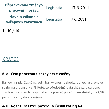
Připravované změny v
Legislatia
13. 9. 2011
pracovním právu
Novela zákona o
Legislatia
7. 6. 2011
veřejných zakázkách
1
–
10
/
10
KRÁTCE
6. 8.
ČNB ponechala sazby beze změny
Bankovní rada České národní banky dnes rozhodla ponechat úrokové
sazby na úrovni 3,75 %. Poté, co předběžná data ukázala v červenci
zrychlení cenových tlaků u zboží a pokračující růst cen služeb, má ČNB
prostor sazby dále zvyšovat.
4. 8.
Agentura Fitch potvrdila Česku rating AA-