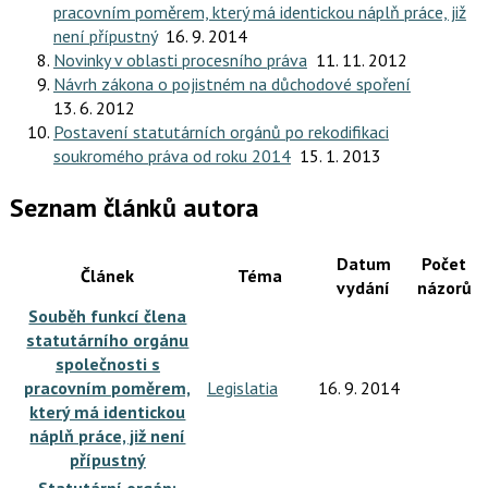
pracovním poměrem, který má identickou náplň práce, již
není přípustný
16. 9. 2014
Novinky v oblasti procesního práva
11. 11. 2012
Návrh zákona o pojistném na důchodové spoření
13. 6. 2012
Postavení statutárních orgánů po rekodifikaci
soukromého práva od roku 2014
15. 1. 2013
Seznam článků autora
Datum
Počet
Článek
Téma
vydání
názorů
Souběh funkcí člena
statutárního orgánu
společnosti s
pracovním poměrem,
Legislatia
16. 9. 2014
který má identickou
náplň práce, již není
přípustný
Statutární orgán: