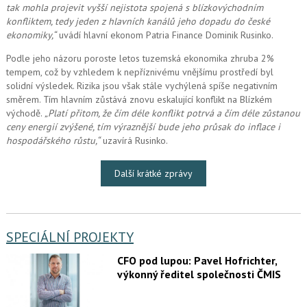
tak mohla projevit vyšší nejistota spojená s blízkovýchodním
konfliktem, tedy jeden z hlavních kanálů jeho dopadu do české
ekonomiky,“
uvádí hlavní ekonom Patria Finance Dominik Rusinko.
Podle jeho názoru poroste letos tuzemská ekonomika zhruba 2%
tempem, což by vzhledem k nepříznivému vnějšímu prostředí byl
solidní výsledek. Rizika jsou však stále vychýlená spíše negativním
směrem. Tím hlavním zůstává znovu eskalující konflikt na Blízkém
východě.
„Platí přitom, že čím déle konflikt potrvá a čím déle zůstanou
ceny energií zvýšené, tím výraznější bude jeho průsak do inflace i
hospodářského růstu,“
uzavírá Rusinko.
Další krátké zprávy
SPECIÁLNÍ PROJEKTY
CFO pod lupou: Pavel Hofrichter,
výkonný ředitel společnosti ČMIS