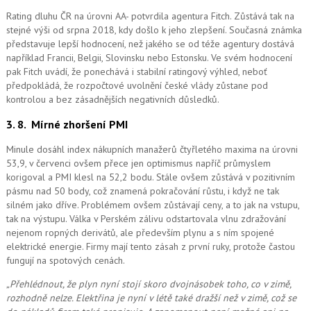
Rating dluhu ČR na úrovni AA- potvrdila agentura Fitch. Zůstává tak na
stejné výši od srpna 2018, kdy došlo k jeho zlepšení. Současná známka
představuje lepší hodnocení, než jakého se od téže agentury dostává
například Francii, Belgii, Slovinsku nebo Estonsku. Ve svém hodnocení
pak Fitch uvádí, že ponechává i stabilní ratingový výhled, neboť
předpokládá, že rozpočtové uvolnění české vlády zůstane pod
kontrolou a bez zásadnějších negativních důsledků.
3. 8.
Mírné zhoršení PMI
Minule dosáhl index nákupních manažerů čtyřletého maxima na úrovni
53,9, v červenci ovšem přece jen optimismus napříč průmyslem
korigoval a PMI klesl na 52,2 bodu. Stále ovšem zůstává v pozitivním
pásmu nad 50 body, což znamená pokračování růstu, i když ne tak
silném jako dříve. Problémem ovšem zůstávají ceny, a to jak na vstupu,
tak na výstupu. Válka v Perském zálivu odstartovala vlnu zdražování
nejenom ropných derivátů, ale především plynu a s ním spojené
elektrické energie. Firmy mají tento zásah z první ruky, protože častou
fungují na spotových cenách.
„Přehlédnout, že plyn nyní stojí skoro dvojnásobek toho, co v zimě,
rozhodně nelze. Elektřina je nyní v létě také dražší než v zimě, což se