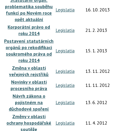
problematika souběhu
Legislatia
16. 10. 2013
funkcí po Novém roce
opět aktuální
Korporátní právo od
Legislatia
21. 2. 2013
roku 2014
Postavení statutárních
orgánů po rekodifikaci
Legislatia
15. 1. 2013
soukromého práva od
roku 2014
Změna v oblasti
Legislatia
13. 11. 2012
veřejných rejstříků
Novinky v oblasti
Legislatia
11. 11. 2012
procesního práva
Návrh zákona o
pojistném na
Legislatia
13. 6. 2012
důchodové spoření
Změny v oblasti
ochrany hospodářské
Legislatia
11. 4. 2012
soutěže