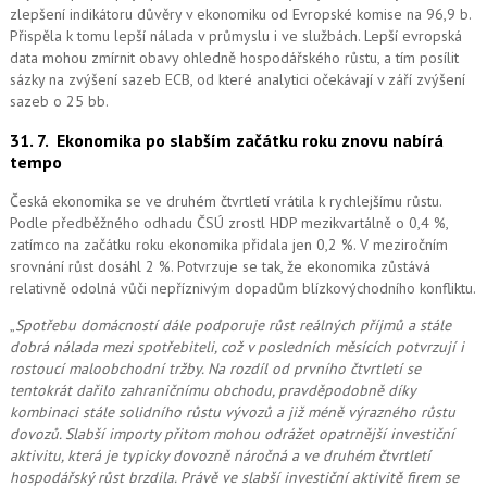
zlepšení indikátoru důvěry v ekonomiku od Evropské komise na 96,9 b.
Přispěla k tomu lepší nálada v průmyslu i ve službách. Lepší evropská
data mohou zmírnit obavy ohledně hospodářského růstu, a tím posílit
sázky na zvýšení sazeb ECB, od které analytici očekávají v září zvýšení
sazeb o 25 bb.
31. 7.
Ekonomika po slabším začátku roku znovu nabírá
tempo
Česká ekonomika se ve druhém čtvrtletí vrátila k rychlejšímu růstu.
Podle předběžného odhadu ČSÚ zrostl HDP mezikvartálně o 0,4 %,
zatímco na začátku roku ekonomika přidala jen 0,2 %. V meziročním
srovnání růst dosáhl 2 %. Potvrzuje se tak, že ekonomika zůstává
relativně odolná vůči nepříznivým dopadům blízkovýchodního konfliktu.
„
Spotřebu domácností dále podporuje růst reálných příjmů a stále
dobrá nálada mezi spotřebiteli, což v posledních měsících potvrzují i
rostoucí maloobchodní tržby. Na rozdíl od prvního čtvrtletí se
tentokrát dařilo zahraničnímu obchodu, pravděpodobně díky
kombinaci stále solidního růstu vývozů a již méně výrazného růstu
dovozů. Slabší importy přitom mohou odrážet opatrnější investiční
aktivitu, která je typicky dovozně náročná a ve druhém čtvrtletí
hospodářský růst brzdila. Právě ve slabší investiční aktivitě firem se