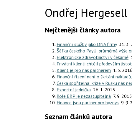
Ondřej Hergesell
Nejčtenější články autora
Finanční služby jako DNA firmy
31. 3.
Šéfka českého PayU: průměrná výše on
Elektronické zdravotnictví v čekárně
Privátní klienti chtějí především jisto
Klient je pro nás partnerem
1. 3. 201
Finanční řízení není o škrtání nákladů
Česká spořitelna: krize v Rusku nás n
Exportní jednička
26. 1. 2015
Role ERP je nezastupitelná
7. 9. 2015
Finance jsou partner pro byznys
9. 9.
Seznam článků autora