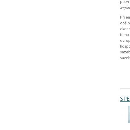
potvr
zvýše
Příje
došlo
ekono
tomu 
evrop
hospo
sazeb
sazeb
SPE