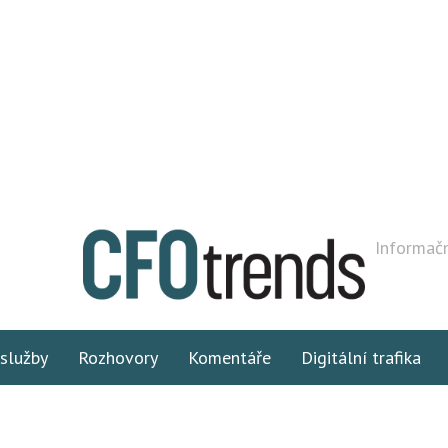
Informačn
 služby
Rozhovory
Komentáře
Digitální trafika