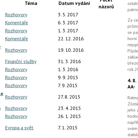
Téma
Datum vydání
ostat
názorů
patrn
Rozhovory
3. 5. 2017
Za ce
Komentáře
6. 3. 2017
průmě
Rozhovory
1. 3. 2017
se pa
Komentáře
22. 12. 2016
horní
nejsp
-
Rozhovory
19. 10. 2016
Půjde
zákla
Finanční služby
31. 3. 2016
březn
Rozhovory
1. 3. 2016
rok 2
Rozhovory
9. 9. 2015
4. 8
Rozhovory
7. 9. 2015
AA-
le
Rozhovory
27. 8. 2015
Ratin
Zůstá
u
Rozhovory
23. 4. 2015
jeho 
Rozhovory
26. 1. 2015
hodno
napří
Evropa a svět
7. 1. 2015
svém 
stabi