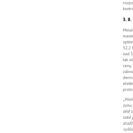
rozpo
kontr
3. 8
Minul
maxim
optim
52,2 
nad 5
tak s
ceny,
záliv
deriv
elekt
proto
„Přeh
toho,
létě 
také 
dražš
vyšší