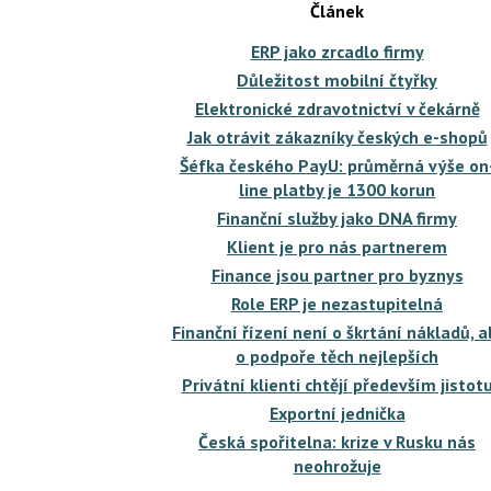
Článek
ERP jako zrcadlo firmy
Důležitost mobilní čtyřky
Elektronické zdravotnictví v čekárně
Jak otrávit zákazníky českých e-shopů
Šéfka českého PayU: průměrná výše on
line platby je 1300 korun
Finanční služby jako DNA firmy
Klient je pro nás partnerem
Finance jsou partner pro byznys
Role ERP je nezastupitelná
Finanční řízení není o škrtání nákladů, a
o podpoře těch nejlepších
Privátní klienti chtějí především jistot
Exportní jednička
Česká spořitelna: krize v Rusku nás
neohrožuje