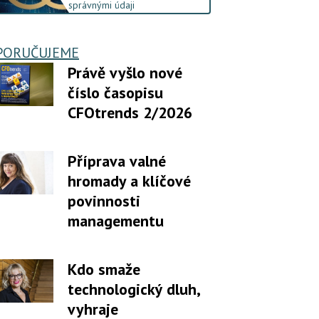
správnými údaji
PORUČUJEME
Právě vyšlo nové
číslo časopisu
CFOtrends 2/2026
Příprava valné
hromady a klíčové
povinnosti
managementu
Kdo smaže
technologický dluh,
vyhraje