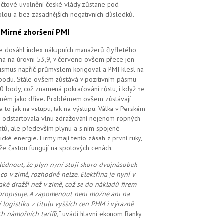
čtové uvolnění české vlády zůstane pod
olou a bez zásadnějších negativních důsledků.
.
Mírné zhoršení PMI
e dosáhl index nákupních manažerů čtyřletého
a na úrovni 53,9, v červenci ovšem přece jen
ismus napříč průmyslem korigoval a PMI klesl na
bodu. Stále ovšem zůstává v pozitivním pásmu
0 body, což znamená pokračování růstu, i když ne
ilném jako dříve. Problémem ovšem zůstávají
 a to jak na vstupu, tak na výstupu. Válka v Perském
u odstartovala vlnu zdražování nejenom ropných
átů, ale především plynu a s ním spojené
rické energie. Firmy mají tento zásah z první ruky,
že častou fungují na spotových cenách.
lédnout, že plyn nyní stojí skoro dvojnásobek
 co v zimě, rozhodně nelze. Elektřina je nyní v
také dražší než v zimě, což se do nákladů firem
propisuje. A zapomenout ne
ní možné
ani na
í logistiku z titulu vyšších cen PHM i výrazně
ch námořních tarifů,“
uvádí hlavní ekonom Banky