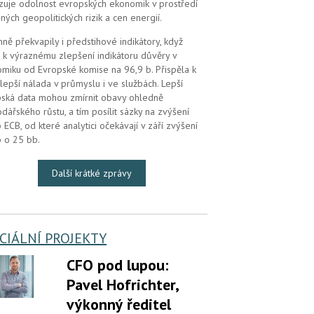
zuje odolnost evropských ekonomik v prostředí
ných geopolitických rizik a cen energií.
mně překvapily i předstihové indikátory, když
 k výraznému zlepšení indikátoru důvěry v
miku od Evropské komise na 96,9 b. Přispěla k
lepší nálada v průmyslu i ve službách. Lepší
ská data mohou zmírnit obavy ohledně
dářského růstu, a tím posílit sázky na zvýšení
 ECB, od které analytici očekávají v září zvýšení
 o 25 bb.
Další krátké zprávy
CIÁLNÍ PROJEKTY
CFO pod lupou:
Pavel Hofrichter,
výkonný ředitel