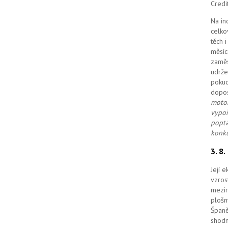
Credi
Na in
celko
těch 
měsíc
zaměs
udrže
pokud
dopo
motor
vypoř
poptá
konku
3. 8
Její 
vzros
mezir
plošn
Španě
shodn