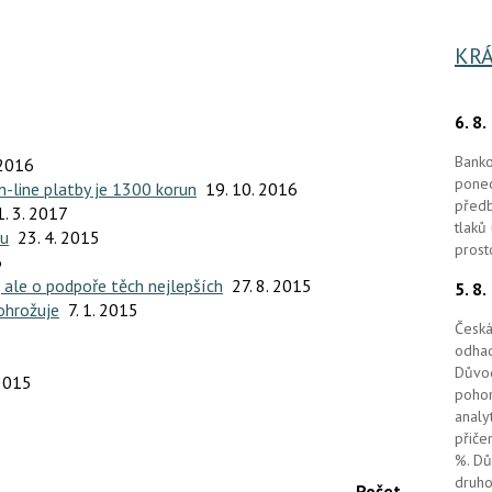
KRÁ
6. 8
Banko
 2016
ponec
-line platby je 1300 korun
19. 10. 2016
předb
1. 3. 2017
tlaků
tu
23. 4. 2015
prost
6
, ale o podpoře těch nejlepších
27. 8. 2015
5. 8
eohrožuje
7. 1. 2015
Česká
odhad
Důvod
 2015
pohon
analy
přiče
%. Dů
druho
Počet