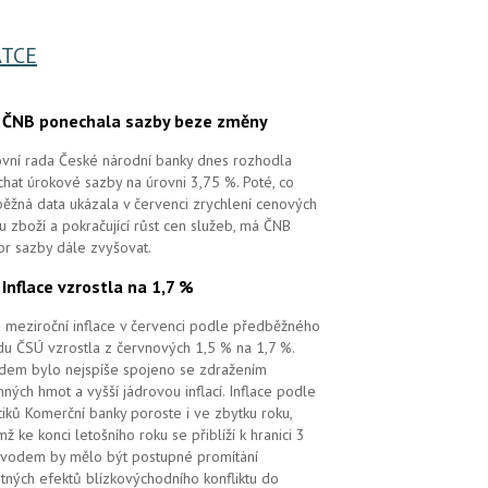
TCE
.
ČNB ponechala sazby beze změny
vní rada České národní banky dnes rozhodla
hat úrokové sazby na úrovni 3,75 %. Poté, co
ěžná data ukázala v červenci zrychlení cenových
 u zboží a pokračující růst cen služeb, má ČNB
or sazby dále zvyšovat.
.
Inflace vzrostla na 1,7 %
 meziroční inflace v červenci podle předběžného
u ČSÚ vzrostla z červnových 1,5 % na 1,7 %.
em bylo nejspíše spojeno se zdražením
ných hmot a vyšší jádrovou inflací. Inflace podle
tiků Komerční banky poroste i ve zbytku roku,
mž ke konci letošního roku se přiblíží k hranici 3
vodem by mělo být postupné promítání
tných efektů blízkovýchodního konfliktu do