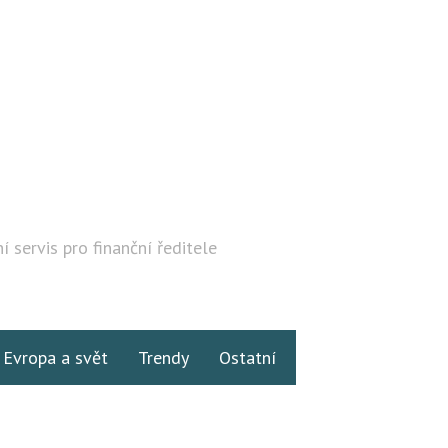
í servis pro finanční ředitele
Hledat
Evropa a svět
Trendy
Ostatní