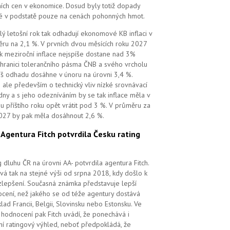
ních cen v ekonomice. Dosud byly totiž dopady
é v podstatě pouze na cenách pohonných hmot.
lý letošní rok tak odhadují ekonomové KB inflaci v
ru na 2,1 %. V prvních dvou měsících roku 2027
k meziroční inflace nejspíše dostane nad 3%
 hranici tolerančního pásma ČNB a svého vrcholu
íš odhadu dosáhne v únoru na úrovni 3,4 %.
 ale především o technický vliv nízké srovnávací
dny a s jeho odezníváním by se tak inflace měla v
u příštího roku opět vrátit pod 3 %. V průměru za
027 by pak měla dosáhnout 2,6 %.
.
Agentura Fitch potvrdila Česku rating
g dluhu ČR na úrovni AA- potvrdila agentura Fitch.
vá tak na stejné výši od srpna 2018, kdy došlo k
zlepšení. Současná známka představuje lepší
cení, než jakého se od téže agentury dostává
klad Francii, Belgii, Slovinsku nebo Estonsku. Ve
hodnocení pak Fitch uvádí, že ponechává i
lní ratingový výhled, neboť předpokládá, že