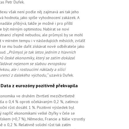
tas Petr Dufek.
dexu však není podle něj zajímavá ani tak jeho
vá hodnota, jako spíše vyhodnocení zakázek. A
i nadále přibývá, takže je možné i pro příští
e být mírným optimistou. Nabírat se noví
tnanci zřejmě nebudou, ale průmysl by se mohl
t v mírném tempu i v následujících měsících, zvlášť
 se mu bude dařit získávat nové odběratele jako
sud.
„Průmysl je tak letos jedním z hlavních
ů české ekonomiky, který se zatím dokázal
ádávat nejenom se slabou evropskou
vkou, ale i rostoucími náklady a sílící
rencí z dalekého východu,“
uzavírá Dufek.
.
Data z eurozóny pozitivně překvapila
ekonomika ve druhém čtvrtletí mezičtvrtletně
tla o 0,4 % oproti očekávaným 0,2 %, zatímco
oční růst dosáhl 1 %. Pozitivní výsledek byl
ý napříč ekonomikami velké čtyřky v čele se
lskem (+0,7 %), Německo, Francie a Itálie vzrostly
ě o 0,2 %. Relativně solidní růst tak zatím