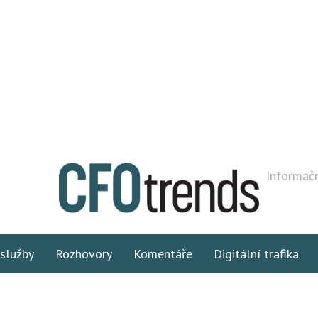
Informačn
 služby
Rozhovory
Komentáře
Digitální trafika