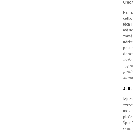
Credi
Na in
celko
těch 
měsíc
zaměs
udrže
pokud
dopo
motor
vypoř
poptá
konku
3. 8
Její 
vzros
mezir
plošn
Španě
shodn