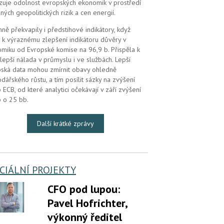
zuje odolnost evropských ekonomik v prostředí
ných geopolitických rizik a cen energií.
mně překvapily i předstihové indikátory, když
 k výraznému zlepšení indikátoru důvěry v
miku od Evropské komise na 96,9 b. Přispěla k
lepší nálada v průmyslu i ve službách. Lepší
ská data mohou zmírnit obavy ohledně
dářského růstu, a tím posílit sázky na zvýšení
 ECB, od které analytici očekávají v září zvýšení
 o 25 bb.
Další krátké zprávy
CIÁLNÍ PROJEKTY
CFO pod lupou:
Pavel Hofrichter,
výkonný ředitel