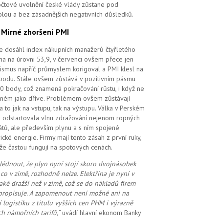
čtové uvolnění české vlády zůstane pod
olou a bez zásadnějších negativních důsledků.
.
Mírné zhoršení PMI
e dosáhl index nákupních manažerů čtyřletého
a na úrovni 53,9, v červenci ovšem přece jen
ismus napříč průmyslem korigoval a PMI klesl na
bodu. Stále ovšem zůstává v pozitivním pásmu
0 body, což znamená pokračování růstu, i když ne
ilném jako dříve. Problémem ovšem zůstávají
 a to jak na vstupu, tak na výstupu. Válka v Perském
u odstartovala vlnu zdražování nejenom ropných
átů, ale především plynu a s ním spojené
rické energie. Firmy mají tento zásah z první ruky,
že častou fungují na spotových cenách.
lédnout, že plyn nyní stojí skoro dvojnásobek
 co v zimě, rozhodně nelze. Elektřina je nyní v
také dražší než v zimě, což se do nákladů firem
propisuje. A zapomenout ne
ní možné
ani na
í logistiku z titulu vyšších cen PHM i výrazně
ch námořních tarifů,“
uvádí hlavní ekonom Banky