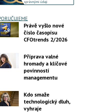
správnými údaji
PORUČUJEME
Právě vyšlo nové
číslo časopisu
CFOtrends 2/2026
Příprava valné
hromady a klíčové
povinnosti
managementu
Kdo smaže
technologický dluh,
vyhraje