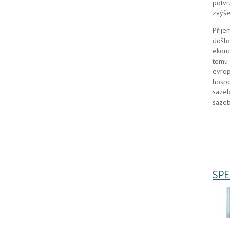
potvr
zvýše
Příje
došlo
ekono
tomu 
evrop
hospo
sazeb
sazeb
SPE