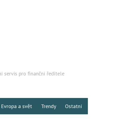
í servis pro finanční ředitele
Hledat
Evropa a svět
Trendy
Ostatní