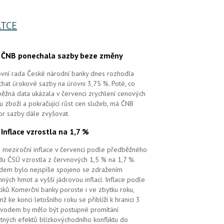
TCE
.
ČNB ponechala sazby beze změny
vní rada České národní banky dnes rozhodla
hat úrokové sazby na úrovni 3,75 %. Poté, co
ěžná data ukázala v červenci zrychlení cenových
 u zboží a pokračující růst cen služeb, má ČNB
or sazby dále zvyšovat.
.
Inflace vzrostla na 1,7 %
 meziroční inflace v červenci podle předběžného
u ČSÚ vzrostla z červnových 1,5 % na 1,7 %.
em bylo nejspíše spojeno se zdražením
ných hmot a vyšší jádrovou inflací. Inflace podle
tiků Komerční banky poroste i ve zbytku roku,
mž ke konci letošního roku se přiblíží k hranici 3
vodem by mělo být postupné promítání
tných efektů blízkovýchodního konfliktu do