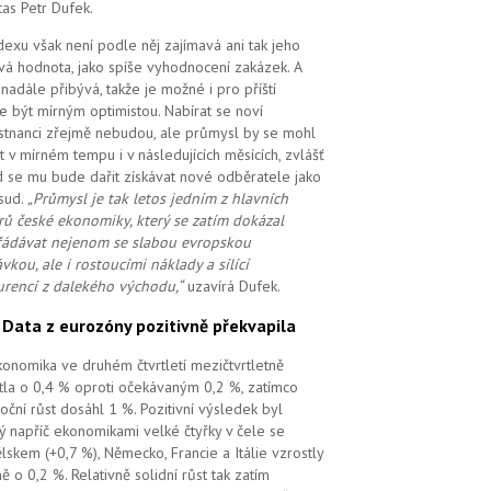
tas Petr Dufek.
dexu však není podle něj zajímavá ani tak jeho
vá hodnota, jako spíše vyhodnocení zakázek. A
i nadále přibývá, takže je možné i pro příští
e být mírným optimistou. Nabírat se noví
tnanci zřejmě nebudou, ale průmysl by se mohl
t v mírném tempu i v následujících měsících, zvlášť
 se mu bude dařit získávat nové odběratele jako
sud.
„Průmysl je tak letos jedním z hlavních
ů české ekonomiky, který se zatím dokázal
ádávat nejenom se slabou evropskou
vkou, ale i rostoucími náklady a sílící
rencí z dalekého východu,“
uzavírá Dufek.
.
Data z eurozóny pozitivně překvapila
ekonomika ve druhém čtvrtletí mezičtvrtletně
tla o 0,4 % oproti očekávaným 0,2 %, zatímco
oční růst dosáhl 1 %. Pozitivní výsledek byl
ý napříč ekonomikami velké čtyřky v čele se
lskem (+0,7 %), Německo, Francie a Itálie vzrostly
ě o 0,2 %. Relativně solidní růst tak zatím