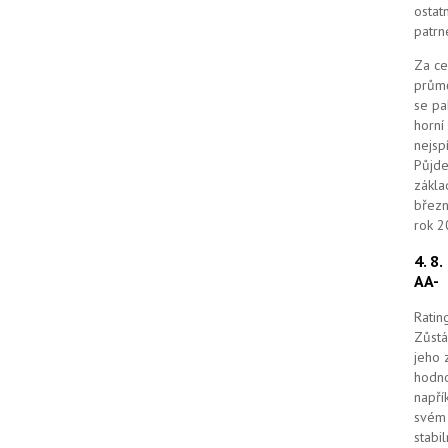
ostat
patrn
Za ce
průmě
se pa
horní
nejsp
Půjde
zákla
březn
rok 2
4. 8
AA-
Ratin
Zůstá
jeho 
hodno
napří
svém 
stabi