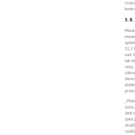
rozpo
kontr
3. 8
Minul
maxim
optim
52,2 
nad 5
tak s
ceny,
záliv
deriv
elekt
proto
„Přeh
toho,
létě 
také 
dražš
vyšší