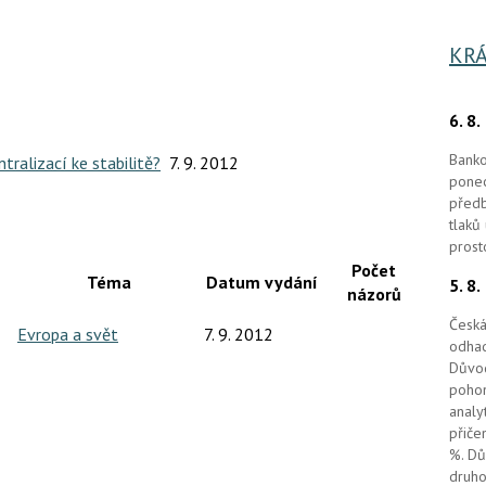
KRÁ
6. 8
Banko
tralizací ke stabilitě?
7. 9. 2012
ponec
předb
tlaků
prost
Počet
Téma
Datum vydání
5. 8
názorů
Česká
Evropa a svět
7. 9. 2012
odhad
Důvod
pohon
analy
přiče
%. Dů
druho