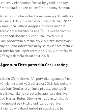
ních cen v ekonomice. Dosud byly totiž dopady
é v podstatě pouze na cenách pohonných hmot.
lý letošní rok tak odhadují ekonomové KB inflaci v
ru na 2,1 %. V prvních dvou měsících roku 2027
k meziroční inflace nejspíše dostane nad 3%
 hranici tolerančního pásma ČNB a svého vrcholu
íš odhadu dosáhne v únoru na úrovni 3,4 %.
 ale především o technický vliv nízké srovnávací
dny a s jeho odezníváním by se tak inflace měla v
u příštího roku opět vrátit pod 3 %. V průměru za
027 by pak měla dosáhnout 2,6 %.
.
Agentura Fitch potvrdila Česku rating
g dluhu ČR na úrovni AA- potvrdila agentura Fitch.
vá tak na stejné výši od srpna 2018, kdy došlo k
zlepšení. Současná známka představuje lepší
cení, než jakého se od téže agentury dostává
klad Francii, Belgii, Slovinsku nebo Estonsku. Ve
hodnocení pak Fitch uvádí, že ponechává i
lní ratingový výhled, neboť předpokládá, že