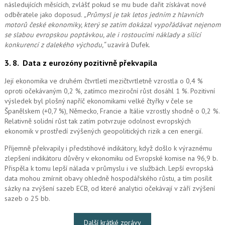
následujících měsících, zvlášť pokud se mu bude dařit získávat nové
odběratele jako doposud.
„Průmysl je tak letos jedním z hlavních
motorů české ekonomiky, který se zatím dokázal vypořádávat nejenom
se slabou evropskou poptávkou, ale i rostoucími náklady a sílící
konkurencí z dalekého východu,“
uzavírá Dufek.
3. 8.
Data z eurozóny pozitivně překvapila
Její ekonomika ve druhém čtvrtletí mezičtvrtletně vzrostla o 0,4 %
oproti očekávaným 0,2 %, zatímco meziroční růst dosáhl 1 %. Pozitivní
výsledek byl plošný napříč ekonomikami velké čtyřky v čele se
Španělskem (+0,7 %), Německo, Francie a Itálie vzrostly shodně o 0,2 %.
Relativně solidní růst tak zatím potvrzuje odolnost evropských
ekonomik v prostředí zvýšených geopolitických rizik a cen energií.
Příjemně překvapily i předstihové indikátory, když došlo k výraznému
zlepšení indikátoru důvěry v ekonomiku od Evropské komise na 96,9 b.
Přispěla k tomu lepší nálada v průmyslu i ve službách. Lepší evropská
data mohou zmírnit obavy ohledně hospodářského růstu, a tím posílit
sázky na zvýšení sazeb ECB, od které analytici očekávají v září zvýšení
sazeb o 25 bb.
Další krátké zprávy