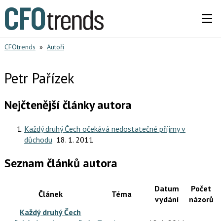
CFOtrends
»
Autoři
Petr Pařízek
Nejčtenější články autora
Každý druhý Čech očekává nedostatečné příjmy v
důchodu
18. 1. 2011
Seznam článků autora
Datum
Počet
Článek
Téma
vydání
názorů
Každý druhý Čech