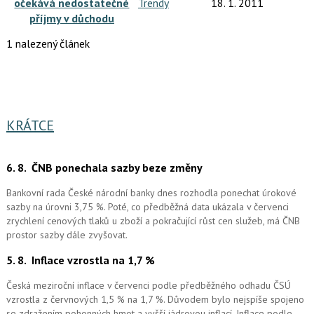
očekává nedostatečné
Trendy
18. 1. 2011
příjmy v důchodu
1 nalezený článek
KRÁTCE
6. 8.
ČNB ponechala sazby beze změny
Bankovní rada České národní banky dnes rozhodla ponechat úrokové
sazby na úrovni 3,75 %. Poté, co předběžná data ukázala v červenci
zrychlení cenových tlaků u zboží a pokračující růst cen služeb, má ČNB
prostor sazby dále zvyšovat.
5. 8.
Inflace vzrostla na 1,7 %
Česká meziroční inflace v červenci podle předběžného odhadu ČSÚ
vzrostla z červnových 1,5 % na 1,7 %. Důvodem bylo nejspíše spojeno
se zdražením pohonných hmot a vyšší jádrovou inflací. Inflace podle