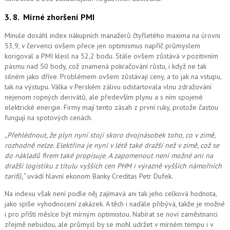
3. 8.
Mírné zhoršení PMI
Minule dosáhl index nákupních manažerů čtyřletého maxima na úrovni
53,9, v červenci ovšem přece jen optimismus napříč průmyslem
korigoval a PMI klesl na 52,2 bodu. Stále ovšem zůstává v pozitivním
pásmu nad 50 body, což znamená pokračování růstu, i když ne tak
silném jako dříve. Problémem ovšem zůstávají ceny, a to jak na vstupu,
tak na výstupu. Válka v Perském zálivu odstartovala vlnu zdražování
nejenom ropných derivátů, ale především plynu a s ním spojené
elektrické energie. Firmy mají tento zásah z první ruky, protože častou
fungují na spotových cenách.
„Přehlédnout, že plyn nyní stojí skoro dvojnásobek toho, co v zimě,
rozhodně nelze. Elektřina je nyní v létě také dražší než v zimě, což se
do nákladů firem také propisuje. A zapomenout ne
ní možné
ani na
dražší logistiku z titulu vyšších cen PHM i výrazně vyšších námořních
tarifů,“
uvádí hlavní ekonom Banky Creditas Petr Dufek.
Na indexu však není podle něj zajímavá ani tak jeho celková hodnota,
jako spíše vyhodnocení zakázek. A těch i nadále přibývá, takže je možné
i pro příští měsíce být mírným optimistou. Nabírat se noví zaměstnanci
zřejmě nebudou, ale průmysl by se mohl udržet v mírném tempu i v