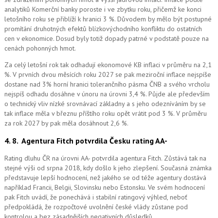
analytiků Komerční banky poroste i ve zbytku roku, přičemž ke konci
letošního roku se přiblíží k hranici 3 %. Důvodem by mělo být postupné
promítání druhotných efektů blízkovýchodního konfliktu do ostatních
cen v ekonomice. Dosud byly totiž dopady patrné v podstatě pouze na
cenách pohonných hmot.
Za celý letošní rok tak odhadují ekonomové KB inflaci v průměru na 2,1
%. V prvních dvou měsících roku 2027 se pak meziroční inflace nejspíše
dostane nad 3% horní hranici tolerančního pásma ČNB a svého vrcholu
nejspíš odhadu dosáhne v únoru na úrovni 3,4 %. Půjde ale především
o technický vliv nízké srovnávací základny a s jeho odezníváním by se
tak inflace měla v březnu příštího roku opět vrátit pod 3 %. V průměru
za rok 2027 by pak měla dosáhnout 2,6 %.
4. 8.
Agentura Fitch potvrdila Česku rating AA-
Rating dluhu ČR na úrovni AA- potvrdila agentura Fitch. Zůstává tak na
stejné výši od srpna 2018, kdy došlo k jeho zlepšení. Současná známka
představuje lepší hodnocení, než jakého se od téže agentury dostává
například Francii, Belgii, Slovinsku nebo Estonsku. Ve svém hodnocení
pak Fitch uvádí, že ponechává i stabilní ratingový výhled, neboť
předpokládá, že rozpočtové uvolnění české vlády zůstane pod
kontrolou a bez zásadnějších negativních důsledků.