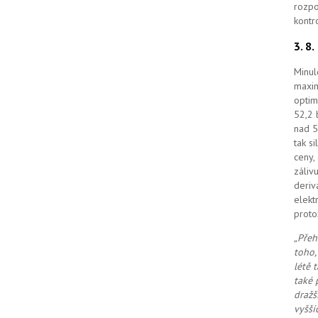
rozpo
kontr
3. 8
Minul
maxim
optim
52,2 
nad 5
tak s
ceny,
záliv
deriv
elekt
proto
„Přeh
toho,
létě 
také 
dražš
vyšší