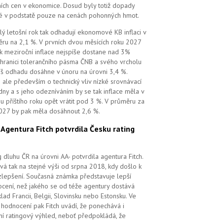
ních cen v ekonomice. Dosud byly totiž dopady
é v podstatě pouze na cenách pohonných hmot.
lý letošní rok tak odhadují ekonomové KB inflaci v
ru na 2,1 %. V prvních dvou měsících roku 2027
k meziroční inflace nejspíše dostane nad 3%
 hranici tolerančního pásma ČNB a svého vrcholu
íš odhadu dosáhne v únoru na úrovni 3,4 %.
 ale především o technický vliv nízké srovnávací
dny a s jeho odezníváním by se tak inflace měla v
u příštího roku opět vrátit pod 3 %. V průměru za
027 by pak měla dosáhnout 2,6 %.
.
Agentura Fitch potvrdila Česku rating
g dluhu ČR na úrovni AA- potvrdila agentura Fitch.
vá tak na stejné výši od srpna 2018, kdy došlo k
zlepšení. Současná známka představuje lepší
cení, než jakého se od téže agentury dostává
klad Francii, Belgii, Slovinsku nebo Estonsku. Ve
hodnocení pak Fitch uvádí, že ponechává i
lní ratingový výhled, neboť předpokládá, že