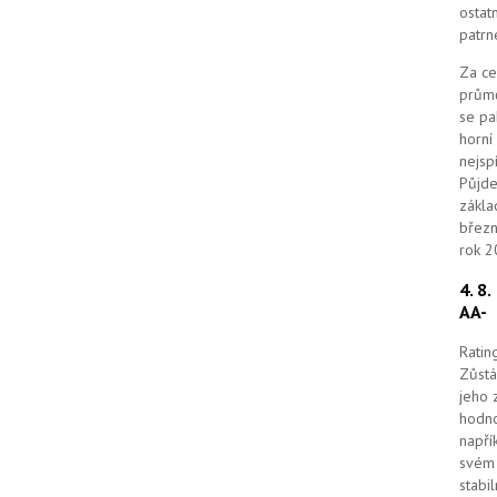
ostat
patrn
Za ce
průmě
se pa
horní
nejsp
Půjde
zákla
březn
rok 2
4. 8
AA-
Ratin
Zůstá
jeho 
hodno
napří
svém 
stabi