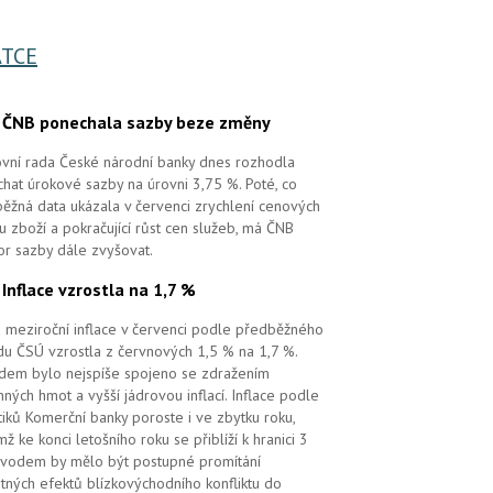
TCE
.
ČNB ponechala sazby beze změny
vní rada České národní banky dnes rozhodla
hat úrokové sazby na úrovni 3,75 %. Poté, co
ěžná data ukázala v červenci zrychlení cenových
 u zboží a pokračující růst cen služeb, má ČNB
or sazby dále zvyšovat.
.
Inflace vzrostla na 1,7 %
 meziroční inflace v červenci podle předběžného
u ČSÚ vzrostla z červnových 1,5 % na 1,7 %.
em bylo nejspíše spojeno se zdražením
ných hmot a vyšší jádrovou inflací. Inflace podle
tiků Komerční banky poroste i ve zbytku roku,
mž ke konci letošního roku se přiblíží k hranici 3
vodem by mělo být postupné promítání
tných efektů blízkovýchodního konfliktu do