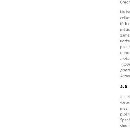
Credi
Na in
celko
těch 
měsíc
zaměs
udrže
pokud
dopo
motor
vypoř
poptá
konku
3. 8
Její 
vzros
mezir
plošn
Španě
shodn