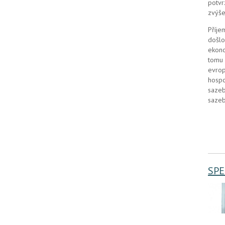
potvr
zvýše
Příje
došlo
ekono
tomu 
evrop
hospo
sazeb
sazeb
SPE