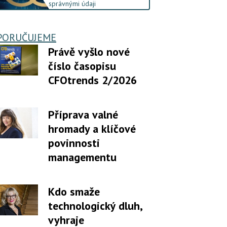
správnými údaji
PORUČUJEME
Právě vyšlo nové
číslo časopisu
CFOtrends 2/2026
Příprava valné
hromady a klíčové
povinnosti
managementu
Kdo smaže
technologický dluh,
vyhraje