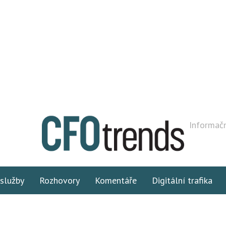
Informačn
 služby
Rozhovory
Komentáře
Digitální trafika