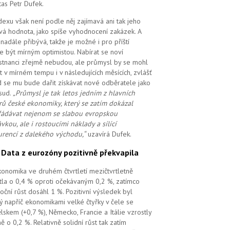
tas Petr Dufek.
dexu však není podle něj zajímavá ani tak jeho
vá hodnota, jako spíše vyhodnocení zakázek. A
i nadále přibývá, takže je možné i pro příští
e být mírným optimistou. Nabírat se noví
tnanci zřejmě nebudou, ale průmysl by se mohl
t v mírném tempu i v následujících měsících, zvlášť
 se mu bude dařit získávat nové odběratele jako
sud.
„Průmysl je tak letos jedním z hlavních
ů české ekonomiky, který se zatím dokázal
ádávat nejenom se slabou evropskou
vkou, ale i rostoucími náklady a sílící
rencí z dalekého východu,“
uzavírá Dufek.
.
Data z eurozóny pozitivně překvapila
ekonomika ve druhém čtvrtletí mezičtvrtletně
tla o 0,4 % oproti očekávaným 0,2 %, zatímco
oční růst dosáhl 1 %. Pozitivní výsledek byl
ý napříč ekonomikami velké čtyřky v čele se
lskem (+0,7 %), Německo, Francie a Itálie vzrostly
ě o 0,2 %. Relativně solidní růst tak zatím