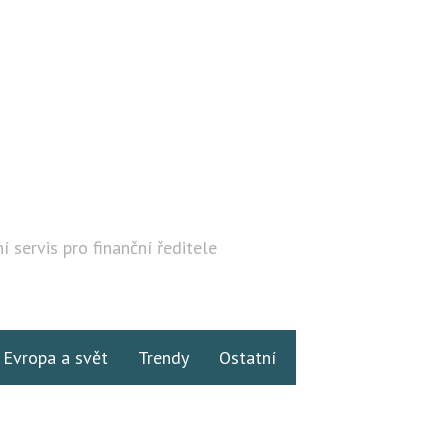
í servis pro finanční ředitele
Hledat
Evropa a svět
Trendy
Ostatní