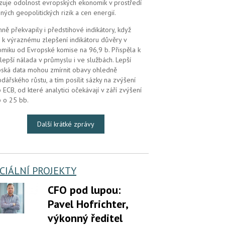
zuje odolnost evropských ekonomik v prostředí
ných geopolitických rizik a cen energií.
mně překvapily i předstihové indikátory, když
 k výraznému zlepšení indikátoru důvěry v
miku od Evropské komise na 96,9 b. Přispěla k
lepší nálada v průmyslu i ve službách. Lepší
ská data mohou zmírnit obavy ohledně
dářského růstu, a tím posílit sázky na zvýšení
 ECB, od které analytici očekávají v září zvýšení
 o 25 bb.
Další krátké zprávy
CIÁLNÍ PROJEKTY
CFO pod lupou:
Pavel Hofrichter,
výkonný ředitel