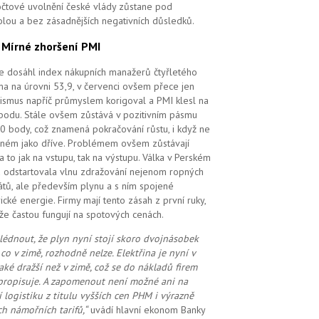
čtové uvolnění české vlády zůstane pod
olou a bez zásadnějších negativních důsledků.
.
Mírné zhoršení PMI
e dosáhl index nákupních manažerů čtyřletého
a na úrovni 53,9, v červenci ovšem přece jen
ismus napříč průmyslem korigoval a PMI klesl na
bodu. Stále ovšem zůstává v pozitivním pásmu
0 body, což znamená pokračování růstu, i když ne
ilném jako dříve. Problémem ovšem zůstávají
 a to jak na vstupu, tak na výstupu. Válka v Perském
u odstartovala vlnu zdražování nejenom ropných
átů, ale především plynu a s ním spojené
rické energie. Firmy mají tento zásah z první ruky,
že častou fungují na spotových cenách.
lédnout, že plyn nyní stojí skoro dvojnásobek
 co v zimě, rozhodně nelze. Elektřina je nyní v
také dražší než v zimě, což se do nákladů firem
propisuje. A zapomenout ne
ní možné
ani na
í logistiku z titulu vyšších cen PHM i výrazně
ch námořních tarifů,“
uvádí hlavní ekonom Banky