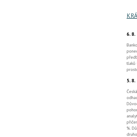
KRÁ
6. 8
Banko
ponec
předb
tlaků
prost
5. 8
Česká
odhad
Důvod
pohon
analy
přiče
%. Dů
druho