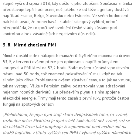
stejné výši od srpna 2018, kdy došlo k jeho zlepšení. Současná známka
představuje lepší hodnocení, než jakého se od téže agentury dostává
například Francii, Belgii, Slovinsku nebo Estonsku. Ve svém hodnocení
pak Fitch uvádí, že ponechává i stabilní ratingový výhled, neboť
předpokládá, že rozpočtové uvolnění české vlády zůstane pod
kontrolou a bez zásadnějších negativních důsledků.
3. 8.
Mírné zhoršení PMI
Minule dosáhl index nákupních manažerů čtyřletého maxima na úrovni
53,9, v červenci ovšem přece jen optimismus napříč průmyslem
korigoval a PMI klesl na 52,2 bodu. Stále ovšem zůstává v pozitivním
pásmu nad 50 body, což znamená pokračování růstu, i když ne tak
silném jako dříve. Problémem ovšem zůstávají ceny, a to jak na vstupu,
tak na výstupu. Válka v Perském zálivu odstartovala vlnu zdražování
nejenom ropných derivátů, ale především plynu a s ním spojené
elektrické energie. Firmy mají tento zásah z první ruky, protože častou
fungují na spotových cenách.
„Přehlédnout, že plyn nyní stojí skoro dvojnásobek toho, co v zimě,
rozhodně nelze. Elektřina je nyní v létě také dražší než v zimě, což se
do nákladů firem také propisuje. A zapomenout ne
ní možné
ani na
dražší logistiku z titulu vyšších cen PHM i výrazně vyšších námořních