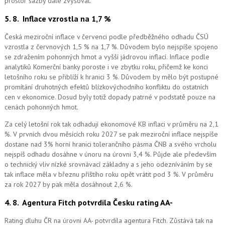
prostor sazby dále zvyšovat.
5. 8.
Inflace vzrostla na 1,7 %
Česká meziroční inflace v červenci podle předběžného odhadu ČSÚ
vzrostla z červnových 1,5 % na 1,7 %. Důvodem bylo nejspíše spojeno
se zdražením pohonných hmot a vyšší jádrovou inflací. Inflace podle
analytiků Komerční banky poroste i ve zbytku roku, přičemž ke konci
letošního roku se přiblíží k hranici 3 %. Důvodem by mělo být postupné
promítání druhotných efektů blízkovýchodního konfliktu do ostatních
cen v ekonomice. Dosud byly totiž dopady patrné v podstatě pouze na
cenách pohonných hmot.
Za celý letošní rok tak odhadují ekonomové KB inflaci v průměru na 2,1
%. V prvních dvou měsících roku 2027 se pak meziroční inflace nejspíše
dostane nad 3% horní hranici tolerančního pásma ČNB a svého vrcholu
nejspíš odhadu dosáhne v únoru na úrovni 3,4 %. Půjde ale především
o technický vliv nízké srovnávací základny a s jeho odezníváním by se
tak inflace měla v březnu příštího roku opět vrátit pod 3 %. V průměru
za rok 2027 by pak měla dosáhnout 2,6 %.
4. 8.
Agentura Fitch potvrdila Česku rating AA-
Rating dluhu ČR na úrovni AA- potvrdila agentura Fitch. Zůstává tak na