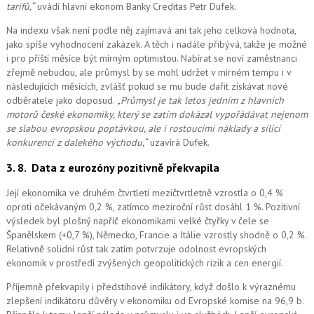
tarifů,“
uvádí hlavní ekonom Banky Creditas Petr Dufek.
Na indexu však není podle něj zajímavá ani tak jeho celková hodnota,
jako spíše vyhodnocení zakázek. A těch i nadále přibývá, takže je možné
i pro příští měsíce být mírným optimistou. Nabírat se noví zaměstnanci
zřejmě nebudou, ale průmysl by se mohl udržet v mírném tempu i v
následujících měsících, zvlášť pokud se mu bude dařit získávat nové
odběratele jako doposud.
„Průmysl je tak letos jedním z hlavních
motorů české ekonomiky, který se zatím dokázal vypořádávat nejenom
se slabou evropskou poptávkou, ale i rostoucími náklady a sílící
konkurencí z dalekého východu,“
uzavírá Dufek.
3. 8.
Data z eurozóny pozitivně překvapila
Její ekonomika ve druhém čtvrtletí mezičtvrtletně vzrostla o 0,4 %
oproti očekávaným 0,2 %, zatímco meziroční růst dosáhl 1 %. Pozitivní
výsledek byl plošný napříč ekonomikami velké čtyřky v čele se
Španělskem (+0,7 %), Německo, Francie a Itálie vzrostly shodně o 0,2 %.
Relativně solidní růst tak zatím potvrzuje odolnost evropských
ekonomik v prostředí zvýšených geopolitických rizik a cen energií.
Příjemně překvapily i předstihové indikátory, když došlo k výraznému
zlepšení indikátoru důvěry v ekonomiku od Evropské komise na 96,9 b.