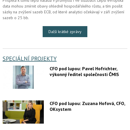
Přispěla k tomu lepší nálada v průmyslu i ve službách. Lepší evropská
data mohou zmírnit obavy ohledně hospodářského růstu, a tím posílit
sázky na zvýšení sazeb ECB, od které analytici očekávají v září zvýšení
sazeb o 25 bb.
Další krátké zprávy
SPECIÁLNÍ PROJEKTY
CFO pod lupou: Pavel Hofrichter,
výkonný ředitel společnosti ČMIS
CFO pod lupou: Zuzana Hofová, CFO,
OKsystem