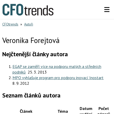
CFOtrends
»
Autoři
Veronika Forejtová
Nejčtenější články autora
EGAP se zaměří více na podporu malých a středních
podniků
25. 3. 2013
MPO vyhlašuje program pro podporu inovací Inostart
8. 9. 2012
Seznam článků autora
Datum
Počet
Článek
Téma
vydání
názorů