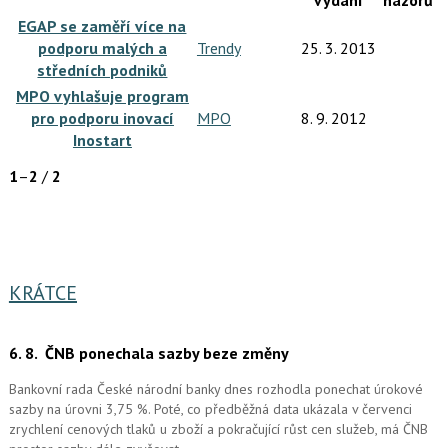
EGAP se zaměří více na
podporu malých a
Trendy
25. 3. 2013
středních podniků
MPO vyhlašuje program
pro podporu inovací
MPO
8. 9. 2012
Inostart
1
–
2
/
2
KRÁTCE
6. 8.
ČNB ponechala sazby beze změny
Bankovní rada České národní banky dnes rozhodla ponechat úrokové
sazby na úrovni 3,75 %. Poté, co předběžná data ukázala v červenci
zrychlení cenových tlaků u zboží a pokračující růst cen služeb, má ČNB