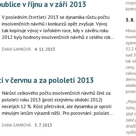
publice v říjnu a v září 2013
rozpo
kontr
V posledním čtvrtletí 2013 se dynamika růstu počtu
3. 8
insolvenčních návrhů i konkurzů opět zvyšuje. Vývoj
tak kopíruje vývoj v loňském roce, kdy v závěru roku
Minul
2012 byly hodnoty insolvenčních návrhů z celého roku
maxim
optim
nejvyšší.
52,2 
DANA SAMKOVÁ
4. 11. 2013
nad 5
tak s
ceny,
záliv
í v červnu a za pololetí 2013
deriv
elekt
proto
Nárůst celkového počtu insolvenčních návrhů činil za
pololetí roku 2013 (proti stejnému období 2012)
„Přeh
necelých 12 %. Růst přetrvává, ale dynamika je oproti
toho,
minulým letům výrazně nižší. Pro porovnání: pololetní
létě 
nárůst insolvenčních návrhů 2012/2011 dosahoval 36
také 
DANA SAMKOVÁ
3. 7. 2013
dražš
% a 2011/2010 dokonce 56 %.
vyšší