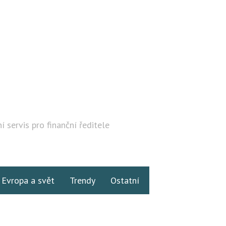
í servis pro finanční ředitele
Hledat
Evropa a svět
Trendy
Ostatní