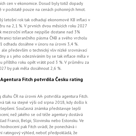
ních cen v ekonomice. Dosud byly totiž dopady
é v podstatě pouze na cenách pohonných hmot.
lý letošní rok tak odhadují ekonomové KB inflaci v
ru na 2,1 %. V prvních dvou měsících roku 2027
k meziroční inflace nejspíše dostane nad 3%
 hranici tolerančního pásma ČNB a svého vrcholu
íš odhadu dosáhne v únoru na úrovni 3,4 %.
 ale především o technický vliv nízké srovnávací
dny a s jeho odezníváním by se tak inflace měla v
u příštího roku opět vrátit pod 3 %. V průměru za
027 by pak měla dosáhnout 2,6 %.
.
Agentura Fitch potvrdila Česku rating
g dluhu ČR na úrovni AA- potvrdila agentura Fitch.
vá tak na stejné výši od srpna 2018, kdy došlo k
zlepšení. Současná známka představuje lepší
cení, než jakého se od téže agentury dostává
klad Francii, Belgii, Slovinsku nebo Estonsku. Ve
hodnocení pak Fitch uvádí, že ponechává i
lní ratingový výhled, neboť předpokládá, že