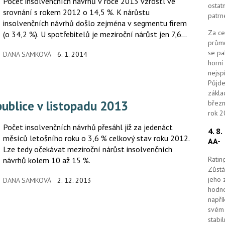
Počet insolvenčních návrhů v roce 2013 vzrostl ve
ostat
srovnání s rokem 2012 o 14,5 %. K nárůstu
patrn
insolvenčních návrhů došlo zejména v segmentu firem
Za ce
(o 34,2 %). U spotřebitelů je meziroční nárůst jen 7,6
průmě
%.
se pa
DANA SAMKOVÁ
6. 1. 2014
horní
nejsp
Půjde
zákla
epublice v listopadu 2013
březn
rok 2
Počet insolvenčních návrhů přesáhl již za jedenáct
4. 8
měsíců letošního roku o 3,6 % celkový stav roku 2012.
AA-
Lze tedy očekávat meziroční nárůst insolvenčních
Ratin
návrhů kolem 10 až 15 %.
Zůstá
jeho 
DANA SAMKOVÁ
2. 12. 2013
hodno
napří
svém 
stabi