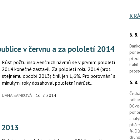
KRÁ
6. 8
Banko
epublice v červnu a za pololetí 2014
ponec
předb
Růst počtu insolvenčních návrhů se v prvním pololetí
tlaků
2014 konečně zastavil. Za pololetí roku 2014 (proti
prost
stejnému období 2013) činil jen 1,6%. Pro porovnání s
5. 8
minulými roky dosahoval pololetní nárůst
insolvenčních návrhů v letech 2013/2012 12%,
Česká
DANA SAMKOVÁ
16. 7. 2014
2012/2011 36 % a 2011/ 2010 dokonce 56 %.
odhad
Důvod
pohon
analy
přiče
e 2013
%. Dů
druho