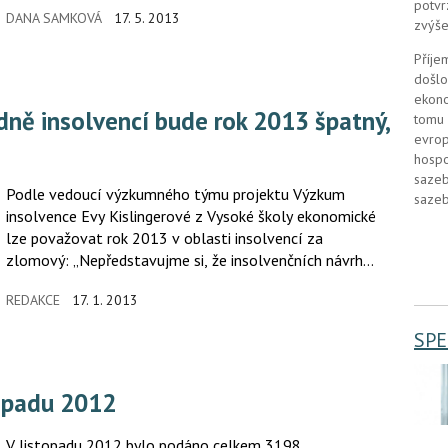
potvr
DANA SAMKOVÁ
17. 5. 2013
zvýše
Příje
došlo
ekono
tomu 
evrop
hospo
sazeb
Podle vedoucí výzkumného týmu projektu Výzkum
sazeb
insolvence Evy Kislingerové z Vysoké školy ekonomické
lze považovat rok 2013 v oblasti insolvencí za
zlomový: „Nepředstavujme si, že insolvenčních návrhů
ubude, ale děsivá rychlost růstu jejich počtu se alespoň
REDAKCE
17. 1. 2013
zpomalí.“
SPE
stopadu 2012
V listopadu 2012 bylo podáno celkem 3198