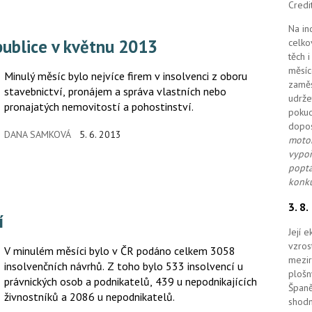
Credi
Na in
epublice v květnu 2013
celko
těch 
měsíc
Minulý měsíc bylo nejvíce firem v insolvenci z oboru
zaměs
stavebnictví, pronájem a správa vlastních nebo
udrže
pronajatých nemovitostí a pohostinství.
pokud
dopo
DANA SAMKOVÁ
5. 6. 2013
motor
vypoř
poptá
konku
3. 8
í
Její 
vzros
V minulém měsíci bylo v ČR podáno celkem 3058
mezir
insolvenčních návrhů. Z toho bylo 533 insolvencí u
plošn
právnických osob a podnikatelů, 439 u nepodnikajících
Španě
živnostníků a 2086 u nepodnikatelů.
shodn