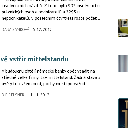
insolvenčních návrhů. Z toho bylo 903 insolvencí u
právnických osob a podnikatelů a 2295 u
nepodnikatelů. V posledním čtvrtletí roste počet
insolvenčních návrhů u všech sledovaných kategorií.
DANA SAMKOVÁ
6. 12. 2012
vě vstříc mittelstandu
V budoucnu chtějí německé banky opět vsadit na
středně velké firmy, tzv. mittelstand. Žádná sláva s
úvěry to ovšem není, pochybnosti převažují.
DIRK ELSNER
14. 11. 2012