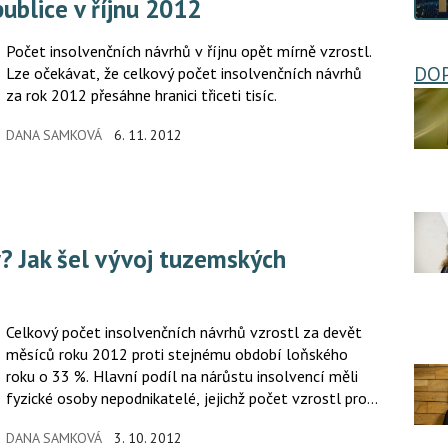
publice v říjnu 2012
Počet insolvenčních návrhů v říjnu opět mírně vzrostl.
DO
Lze očekávat, že celkový počet insolvenčních návrhů
za rok 2012 přesáhne hranici třiceti tisíc.
DANA SAMKOVÁ
6. 11. 2012
Celkový počet insolvenčních návrhů vzrostl za devět
měsíců roku 2012 proti stejnému období loňského
roku o 33 %. Hlavní podíl na nárůstu insolvencí měli
fyzické osoby nepodnikatelé, jejichž počet vzrostl proti
třem čtvrtletím roku 2011 o 39 %, nárůst u
DANA SAMKOVÁ
3. 10. 2012
právnických osob činil 19 %.