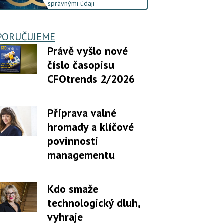
správnými údaji
PORUČUJEME
Právě vyšlo nové
číslo časopisu
CFOtrends 2/2026
Příprava valné
hromady a klíčové
povinnosti
managementu
Kdo smaže
technologický dluh,
vyhraje