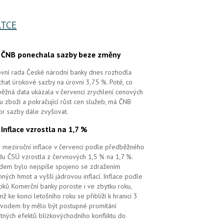
TCE
.
ČNB ponechala sazby beze změny
vní rada České národní banky dnes rozhodla
hat úrokové sazby na úrovni 3,75 %. Poté, co
ěžná data ukázala v červenci zrychlení cenových
 u zboží a pokračující růst cen služeb, má ČNB
or sazby dále zvyšovat.
.
Inflace vzrostla na 1,7 %
 meziroční inflace v červenci podle předběžného
u ČSÚ vzrostla z červnových 1,5 % na 1,7 %.
em bylo nejspíše spojeno se zdražením
ných hmot a vyšší jádrovou inflací. Inflace podle
tiků Komerční banky poroste i ve zbytku roku,
mž ke konci letošního roku se přiblíží k hranici 3
vodem by mělo být postupné promítání
tných efektů blízkovýchodního konfliktu do