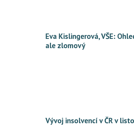
Eva Kislingerová, VŠE: Ohledně insolvencí bude rok 2013 špatný,
ale zlomový
Vývoj insolvencí v ČR v li