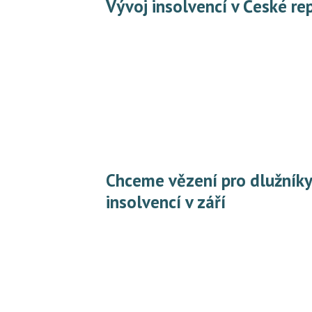
Vývoj insolvencí v České re
Chceme vězení pro dlužníky? Jak šel vývoj tuzemských
insolvencí v září