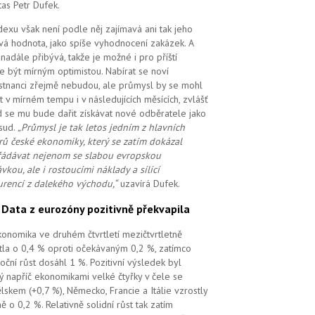
tas Petr Dufek.
dexu však není podle něj zajímavá ani tak jeho
vá hodnota, jako spíše vyhodnocení zakázek. A
i nadále přibývá, takže je možné i pro příští
e být mírným optimistou. Nabírat se noví
tnanci zřejmě nebudou, ale průmysl by se mohl
t v mírném tempu i v následujících měsících, zvlášť
 se mu bude dařit získávat nové odběratele jako
sud.
„Průmysl je tak letos jedním z hlavních
ů české ekonomiky, který se zatím dokázal
ádávat nejenom se slabou evropskou
vkou, ale i rostoucími náklady a sílící
rencí z dalekého východu,“
uzavírá Dufek.
.
Data z eurozóny pozitivně překvapila
ekonomika ve druhém čtvrtletí mezičtvrtletně
tla o 0,4 % oproti očekávaným 0,2 %, zatímco
oční růst dosáhl 1 %. Pozitivní výsledek byl
ý napříč ekonomikami velké čtyřky v čele se
lskem (+0,7 %), Německo, Francie a Itálie vzrostly
ě o 0,2 %. Relativně solidní růst tak zatím