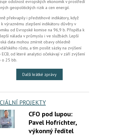
zuje odolnost evropských ekonomik v prostředí
ných geopolitických rizik a cen energií.
mně překvapily i předstihové indikátory, když
 k výraznému zlepšení indikátoru důvěry v
miku od Evropské komise na 96,9 b. Přispěla k
lepší nálada v průmyslu i ve službách. Lepší
ská data mohou zmírnit obavy ohledně
dářského růstu, a tím posílit sázky na zvýšení
 ECB, od které analytici očekávají v září zvýšení
 o 25 bb.
Další krátké zprávy
CIÁLNÍ PROJEKTY
CFO pod lupou:
Pavel Hofrichter,
výkonný ředitel