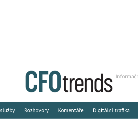
Informačn
 služby
Rozhovory
Komentáře
Digitální trafika