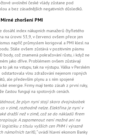
čtové uvolnění české vlády zůstane pod
olou a bez zásadnějších negativních důsledků.
.
Mírné zhoršení PMI
e dosáhl index nákupních manažerů čtyřletého
a na úrovni 53,9, v červenci ovšem přece jen
ismus napříč průmyslem korigoval a PMI klesl na
bodu. Stále ovšem zůstává v pozitivním pásmu
0 body, což znamená pokračování růstu, i když ne
ilném jako dříve. Problémem ovšem zůstávají
 a to jak na vstupu, tak na výstupu. Válka v Perském
u odstartovala vlnu zdražování nejenom ropných
átů, ale především plynu a s ním spojené
rické energie. Firmy mají tento zásah z první ruky,
že častou fungují na spotových cenách.
lédnout, že plyn nyní stojí skoro dvojnásobek
 co v zimě, rozhodně nelze. Elektřina je nyní v
také dražší než v zimě, což se do nákladů firem
propisuje. A zapomenout ne
ní možné
ani na
í logistiku z titulu vyšších cen PHM i výrazně
ch námořních tarifů,“
uvádí hlavní ekonom Banky