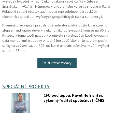
výsledek byl plošný napříč ekonomikami velké čtyřky v čele se
Španělskem (+0,7 %), Německo, Francie a Itálie vzrostly shodně o 0,2 %.
Relativně solidní růst tak zatím potvrzuje odolnost evropských
ekonomik v prostředí zvýšených geopolitických rizik a cen energií.
Příjemně překvapily i předstihové indikátory, když došlo k výraznému
zlepšení indikátoru důvěry v ekonomiku od Evropské komise na 96,9 b.
Přispěla k tomu lepší nálada v průmyslu i ve službách. Lepší evropská
data mohou zmírnit obavy ohledně hospodářského růstu, a tím posílit
sázky na zvýšení sazeb ECB, od které analytici očekávají v září zvýšení
sazeb o 25 bb.
Další krátké zprávy
SPECIÁLNÍ PROJEKTY
CFO pod lupou: Pavel Hofrichter,
výkonný ředitel společnosti ČMIS