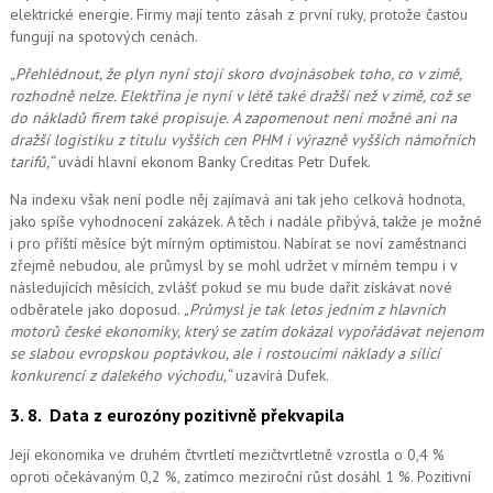
elektrické energie. Firmy mají tento zásah z první ruky, protože častou
fungují na spotových cenách.
„Přehlédnout, že plyn nyní stojí skoro dvojnásobek toho, co v zimě,
rozhodně nelze. Elektřina je nyní v létě také dražší než v zimě, což se
do nákladů firem také propisuje. A zapomenout ne
ní možné
ani na
dražší logistiku z titulu vyšších cen PHM i výrazně vyšších námořních
tarifů,“
uvádí hlavní ekonom Banky Creditas Petr Dufek.
Na indexu však není podle něj zajímavá ani tak jeho celková hodnota,
jako spíše vyhodnocení zakázek. A těch i nadále přibývá, takže je možné
i pro příští měsíce být mírným optimistou. Nabírat se noví zaměstnanci
zřejmě nebudou, ale průmysl by se mohl udržet v mírném tempu i v
následujících měsících, zvlášť pokud se mu bude dařit získávat nové
odběratele jako doposud.
„Průmysl je tak letos jedním z hlavních
motorů české ekonomiky, který se zatím dokázal vypořádávat nejenom
se slabou evropskou poptávkou, ale i rostoucími náklady a sílící
konkurencí z dalekého východu,“
uzavírá Dufek.
3. 8.
Data z eurozóny pozitivně překvapila
Její ekonomika ve druhém čtvrtletí mezičtvrtletně vzrostla o 0,4 %
oproti očekávaným 0,2 %, zatímco meziroční růst dosáhl 1 %. Pozitivní