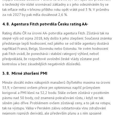
o technický vliv nízké srovnávací základny a s jeho odezníváním by se
tak inflace měla v březnu příštího roku opět vrátit pod 3 %. V průměru
za rok 2027 by pak měla dosáhnout 2,6 %.
4. 8.
Agentura Fitch potvrdila Česku rating AA-
Rating dluhu ČR na úrovni AA- potvrdila agentura Fitch. Zůstává tak na
stejné výši od srpna 2018, kdy došlo k jeho zlepšení. Současná známka
představuje lepší hodnocení, než jakého se od téže agentury dostává
například Francii, Belgii, Slovinsku nebo Estonsku. Ve svém hodnocení
pak Fitch uvádí, že ponechává i stabilní ratingový výhled, neboť
předpokládá, že rozpočtové uvolnění české vlády zůstane pod
kontrolou a bez zásadnějších negativních důsledků.
3. 8.
Mírné zhoršení PMI
Minule dosáhl index nákupních manažerů čtyřletého maxima na úrovni
53,9, v červenci ovšem přece jen optimismus napříč průmyslem
korigoval a PMI klesl na 52,2 bodu. Stále ovšem zůstává v pozitivním
pásmu nad 50 body, což znamená pokračování růstu, i když ne tak
silném jako dříve. Problémem ovšem zůstávají ceny, a to jak na vstupu,
tak na výstupu. Válka v Perském zálivu odstartovala vlnu zdražování
nejenom ropných derivátů, ale především plynu a s ním spojené