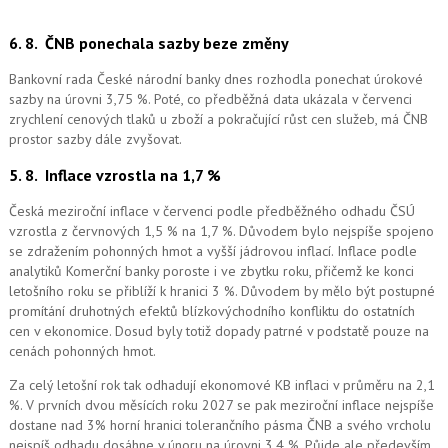
6. 8.
ČNB ponechala sazby beze změny
Bankovní rada České národní banky dnes rozhodla ponechat úrokové
sazby na úrovni 3,75 %. Poté, co předběžná data ukázala v červenci
zrychlení cenových tlaků u zboží a pokračující růst cen služeb, má ČNB
prostor sazby dále zvyšovat.
5. 8.
Inflace vzrostla na 1,7 %
Česká meziroční inflace v červenci podle předběžného odhadu ČSÚ
vzrostla z červnových 1,5 % na 1,7 %. Důvodem bylo nejspíše spojeno
se zdražením pohonných hmot a vyšší jádrovou inflací. Inflace podle
analytiků Komerční banky poroste i ve zbytku roku, přičemž ke konci
letošního roku se přiblíží k hranici 3 %. Důvodem by mělo být postupné
promítání druhotných efektů blízkovýchodního konfliktu do ostatních
cen v ekonomice. Dosud byly totiž dopady patrné v podstatě pouze na
cenách pohonných hmot.
Za celý letošní rok tak odhadují ekonomové KB inflaci v průměru na 2,1
%. V prvních dvou měsících roku 2027 se pak meziroční inflace nejspíše
dostane nad 3% horní hranici tolerančního pásma ČNB a svého vrcholu
nejspíš odhadu dosáhne v únoru na úrovni 3,4 %. Půjde ale především