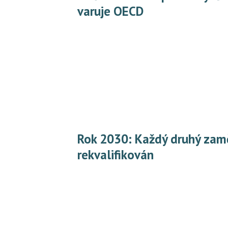
varuje OECD
Rok 2030: Každý druhý zaměstnanec bude muset být
rekvalifikován