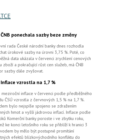
TCE
.
ČNB ponechala sazby beze změny
vní rada České národní banky dnes rozhodla
hat úrokové sazby na úrovni 3,75 %. Poté, co
ěžná data ukázala v červenci zrychlení cenových
 u zboží a pokračující růst cen služeb, má ČNB
or sazby dále zvyšovat.
.
Inflace vzrostla na 1,7 %
 meziroční inflace v červenci podle předběžného
u ČSÚ vzrostla z červnových 1,5 % na 1,7 %.
em bylo nejspíše spojeno se zdražením
ných hmot a vyšší jádrovou inflací. Inflace podle
tiků Komerční banky poroste i ve zbytku roku,
mž ke konci letošního roku se přiblíží k hranici 3
vodem by mělo být postupné promítání
tných efektů blízkovýchodního konfliktu do