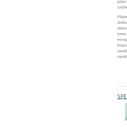
potvr
zvýše
Příje
došlo
ekono
tomu 
evrop
hospo
sazeb
sazeb
SPE