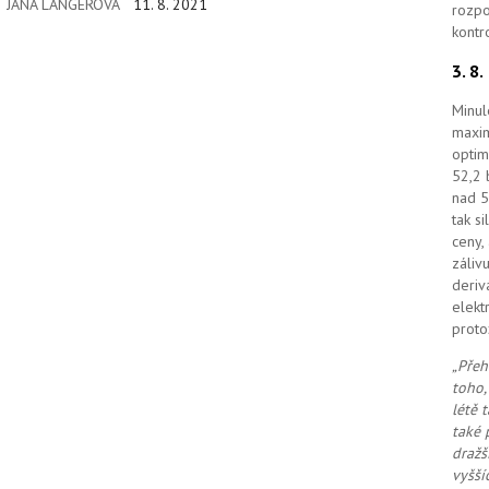
JANA LANGEROVÁ
11. 8. 2021
pracovníků.
rozpo
kontr
3. 8
Minul
maxim
optim
52,2 
nad 5
tak s
ceny,
záliv
deriv
elekt
proto
„Přeh
toho,
létě 
také 
dražš
vyšší