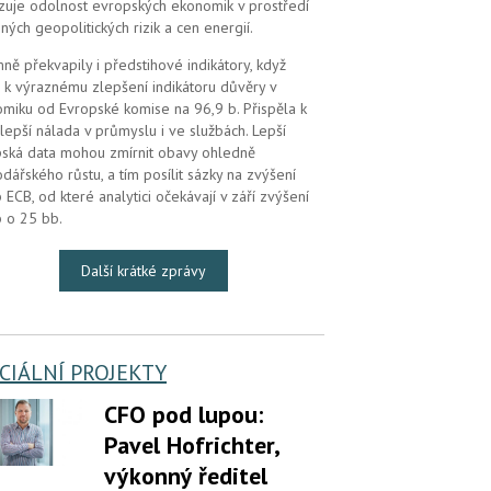
zuje odolnost evropských ekonomik v prostředí
ných geopolitických rizik a cen energií.
mně překvapily i předstihové indikátory, když
 k výraznému zlepšení indikátoru důvěry v
miku od Evropské komise na 96,9 b. Přispěla k
lepší nálada v průmyslu i ve službách. Lepší
ská data mohou zmírnit obavy ohledně
dářského růstu, a tím posílit sázky na zvýšení
 ECB, od které analytici očekávají v září zvýšení
 o 25 bb.
Další krátké zprávy
CIÁLNÍ PROJEKTY
CFO pod lupou:
Pavel Hofrichter,
výkonný ředitel