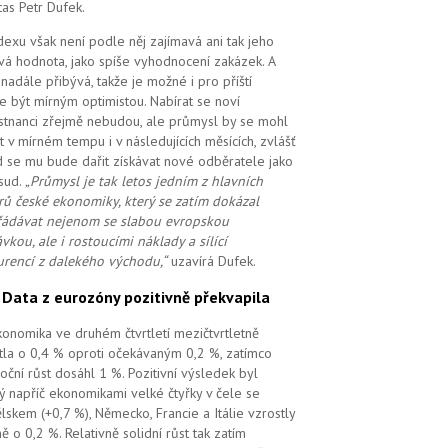
tas Petr Dufek.
dexu však není podle něj zajímavá ani tak jeho
vá hodnota, jako spíše vyhodnocení zakázek. A
i nadále přibývá, takže je možné i pro příští
e být mírným optimistou. Nabírat se noví
tnanci zřejmě nebudou, ale průmysl by se mohl
t v mírném tempu i v následujících měsících, zvlášť
 se mu bude dařit získávat nové odběratele jako
sud.
„Průmysl je tak letos jedním z hlavních
ů české ekonomiky, který se zatím dokázal
ádávat nejenom se slabou evropskou
vkou, ale i rostoucími náklady a sílící
rencí z dalekého východu,“
uzavírá Dufek.
.
Data z eurozóny pozitivně překvapila
ekonomika ve druhém čtvrtletí mezičtvrtletně
tla o 0,4 % oproti očekávaným 0,2 %, zatímco
oční růst dosáhl 1 %. Pozitivní výsledek byl
ý napříč ekonomikami velké čtyřky v čele se
lskem (+0,7 %), Německo, Francie a Itálie vzrostly
ě o 0,2 %. Relativně solidní růst tak zatím