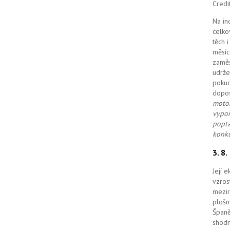
Credi
Na in
celko
těch 
měsíc
zaměs
udrže
pokud
dopo
motor
vypoř
poptá
konku
3. 8
Její 
vzros
mezir
plošn
Španě
shodn