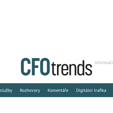
Informačn
 služby
Rozhovory
Komentáře
Digitální trafika