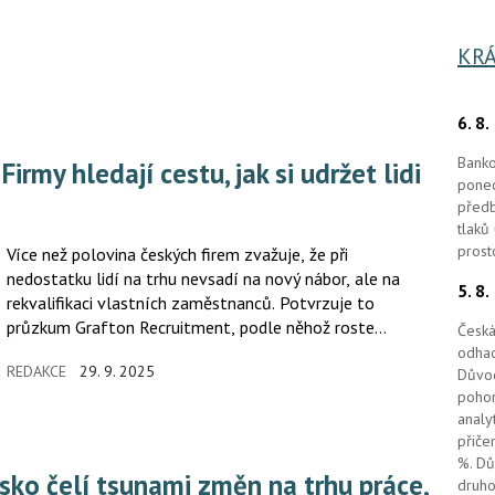
KRÁ
6. 8
Banko
ponec
předb
tlaků
prost
Více než polovina českých firem zvažuje, že při
nedostatku lidí na trhu nevsadí na nový nábor, ale na
5. 8
rekvalifikaci vlastních zaměstnanců. Potvrzuje to
průzkum Grafton Recruitment, podle něhož roste
Česká
i ochota samotných pracovníků měnit obory. Čtvrtina
odhad
REDAKCE
29. 9. 2025
Důvod
z nich zvažuje rekvalifikaci, motivací jsou hlavně vyšší
pohon
mzdy, menší stres a lepší životní styl. Firmy
analy
i zaměstnanci se tak čím dál častěji připravují na nové
přiče
role, které přináší technologie i měnící se podoba
%. Dů
trhu práce.
druho