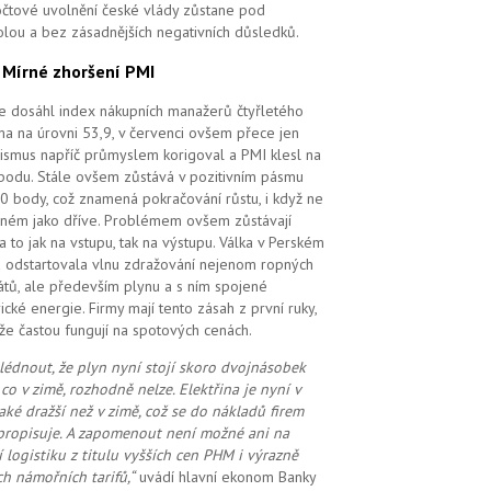
čtové uvolnění české vlády zůstane pod
olou a bez zásadnějších negativních důsledků.
.
Mírné zhoršení PMI
e dosáhl index nákupních manažerů čtyřletého
a na úrovni 53,9, v červenci ovšem přece jen
ismus napříč průmyslem korigoval a PMI klesl na
bodu. Stále ovšem zůstává v pozitivním pásmu
0 body, což znamená pokračování růstu, i když ne
ilném jako dříve. Problémem ovšem zůstávají
 a to jak na vstupu, tak na výstupu. Válka v Perském
u odstartovala vlnu zdražování nejenom ropných
átů, ale především plynu a s ním spojené
rické energie. Firmy mají tento zásah z první ruky,
že častou fungují na spotových cenách.
lédnout, že plyn nyní stojí skoro dvojnásobek
 co v zimě, rozhodně nelze. Elektřina je nyní v
také dražší než v zimě, což se do nákladů firem
propisuje. A zapomenout ne
ní možné
ani na
í logistiku z titulu vyšších cen PHM i výrazně
ch námořních tarifů,“
uvádí hlavní ekonom Banky