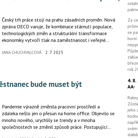
ostat
patrn
Český trh práce stojí na prahu zásadních proměn. Nová
Za ce
zpráva OECD varuje, že kombinace stárnutí populace,
průmě
se pa
technologických změn a strukturální transformace
horní
ekonomiky vytvoří tlak na zaměstnanost i veřejné
nejsp
finance. Do roku 2060 klesne počet lidí v produktivním
Půjde
JANA CHUCHVALCOVÁ
2. 7. 2025
věku o téměř čtvrtinu, zatímco počet seniorů prudce
zákla
vzroste. Index závislosti, který udává počet osob nad
březn
65 let na každých 100 lidí v produktivním věku, se
rok 2
zvýší z dnešních 35,7 na alarmujících 60,9. Jinými
4. 8
slovy, ekonomika bude stále více záviset na těch, kteří
AA-
se již pracovního procesu aktivně neúčastní.
Ratin
Zůstá
Pandemie výrazně změnila pracovní prostředí a
jeho 
zdaleka nešlo jen o přesun na home office. Objevilo se
hodno
mnoho nového, urychlily se trendy a v mnoha
napří
společnostech se změnil způsob práce. Postupující
svém 
digitalizace povede k tlaku na nutnost rekvalifikace
stabi