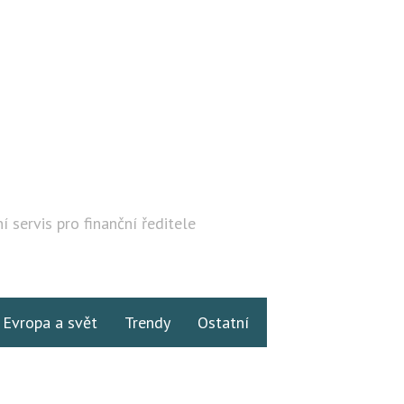
í servis pro finanční ředitele
Hledat
Evropa a svět
Trendy
Ostatní