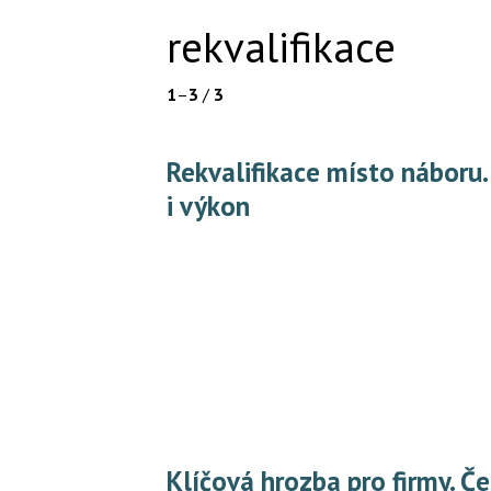
rekvalifikace
1
–
3
/
3
Rekvalifikace místo náboru. Firmy hledají cestu, jak si udržet lidi
i výkon
Klíčová hrozba pro firmy. Česko čelí tsunami změn na trhu práce,