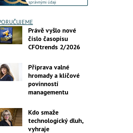
správnými údaji
PORUČUJEME
Právě vyšlo nové
číslo časopisu
CFOtrends 2/2026
Příprava valné
hromady a klíčové
povinnosti
managementu
Kdo smaže
technologický dluh,
vyhraje