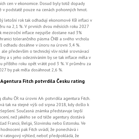
ních cen v ekonomice. Dosud byly totiž dopady
é v podstatě pouze na cenách pohonných hmot.
lý letošní rok tak odhadují ekonomové KB inflaci v
ru na 2,1 %. V prvních dvou měsících roku 2027
k meziroční inflace nejspíše dostane nad 3%
 hranici tolerančního pásma ČNB a svého vrcholu
íš odhadu dosáhne v únoru na úrovni 3,4 %.
 ale především o technický vliv nízké srovnávací
dny a s jeho odezníváním by se tak inflace měla v
u příštího roku opět vrátit pod 3 %. V průměru za
027 by pak měla dosáhnout 2,6 %.
.
Agentura Fitch potvrdila Česku rating
g dluhu ČR na úrovni AA- potvrdila agentura Fitch.
vá tak na stejné výši od srpna 2018, kdy došlo k
zlepšení. Současná známka představuje lepší
cení, než jakého se od téže agentury dostává
klad Francii, Belgii, Slovinsku nebo Estonsku. Ve
hodnocení pak Fitch uvádí, že ponechává i
lní ratingový výhled, neboť předpokládá, že