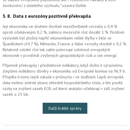
konkurencí z dalekého východu,“
uzavírá Dufek.
3. 8.
Data z eurozóny pozitivně překvapila
Její ekonomika ve druhém čtvrtletí mezičtvrtletně vzrostla o 0,4 %
oproti očekávaným 0,2 %, zatímco meziroční růst dosáhl 1 %. Pozitivní
výsledek byl plošný napříč ekonomikami velké čtyřky v čele se
Španělskem (+0,7 %), Německo, Francie a Itálie vzrostly shodně o 0,2 %.
Relativně solidní růst tak zatím potvrzuje odolnost evropských
ekonomik v prostředí zvýšených geopolitických rizik a cen energií.
Příjemně překvapily i předstihové indikátory, když došlo k výraznému
zlepšení indikátoru důvěry v ekonomiku od Evropské komise na 96,9 b.
Přispěla k tomu lepší nálada v průmyslu i ve službách. Lepší evropská
data mohou zmírnit obavy ohledně hospodářského růstu, a tím posílit
sázky na zvýšení sazeb ECB, od které analytici očekávají v září zvýšení
sazeb o 25 bb.
Další krátké zprávy