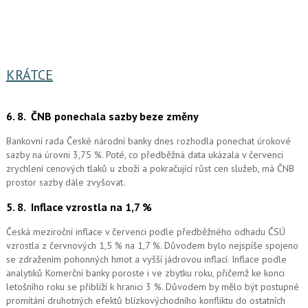
KRÁTCE
6. 8.
ČNB ponechala sazby beze změny
Bankovní rada České národní banky dnes rozhodla ponechat úrokové
sazby na úrovni 3,75 %. Poté, co předběžná data ukázala v červenci
zrychlení cenových tlaků u zboží a pokračující růst cen služeb, má ČNB
prostor sazby dále zvyšovat.
5. 8.
Inflace vzrostla na 1,7 %
Česká meziroční inflace v červenci podle předběžného odhadu ČSÚ
vzrostla z červnových 1,5 % na 1,7 %. Důvodem bylo nejspíše spojeno
se zdražením pohonných hmot a vyšší jádrovou inflací. Inflace podle
analytiků Komerční banky poroste i ve zbytku roku, přičemž ke konci
letošního roku se přiblíží k hranici 3 %. Důvodem by mělo být postupné
promítání druhotných efektů blízkovýchodního konfliktu do ostatních