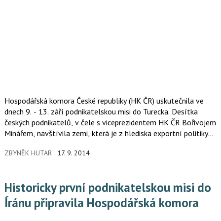
Hospodářská komora České republiky (HK ČR) uskutečnila ve
dnech 9. - 13. září podnikatelskou misi do Turecka. Desítka
českých podnikatelů, v čele s viceprezidentem HK ČR Bořivojem
Minářem, navštívila zemi, která je z hlediska exportní politiky
ČR prioritní. HK ČR uspořádala ve dnech 13. - 17. září 2014 též
ZBYNĚK HUTAR
17. 9. 2014
historicky první podnikatelskou misi do Íránu, a to ve spolupráci
s Ministerstvem zahraničních věcí ČR a Ministerstvem průmyslu
a obchodu ČR. S ohledem na souběžnou pracovní cestu
Historicky první podnikatelskou misi do
náměstka ministra zahraničí Martina Tlapy měla podnikatelská
mise do Íránu částečně doprovodný charakter.
Íránu připravila Hospodářská komora