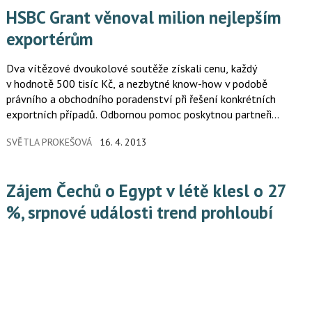
HSBC Grant věnoval milion nejlepším
exportérům
Dva vítězové dvoukolové soutěže získali cenu, každý
v hodnotě 500 tisíc Kč, a nezbytné know-how v podobě
právního a obchodního poradenství při řešení konkrétních
exportních případů. Odbornou pomoc poskytnou partneři
projektu – Česká exportní banka,…
SVĚTLA PROKEŠOVÁ
16. 4. 2013
Zájem Čechů o Egypt v létě klesl o 27
%, srpnové události trend prohloubí