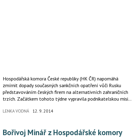
Hospodářská komora České republiky (HK ČR) napomáhá
zmírnit dopady současných sankčních opatření vůči Rusku
představováním českých firem na alternativních zahraničních
trzích. Začátkem tohoto týdne vypravila podnikatelskou misi
do Turecka a jeho závěrem vypravuje misi další, tentokrát do
LENKA VODNÁ
12. 9. 2014
Íránu.
Bořivoj Minář z Hospodářské komory