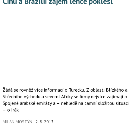
Čínu a Brazílii zájem lehce poklesl
Žádá se rovněž více informací o Turecku. Z oblasti Blízkého a
Středního východu a severní Afriky se firmy nejvíce zajímají o
Spojené arabské emiráty a – nehledě na tamní složitou situaci
– o Irák.
MILAN MOSTÝN
2. 8. 2013