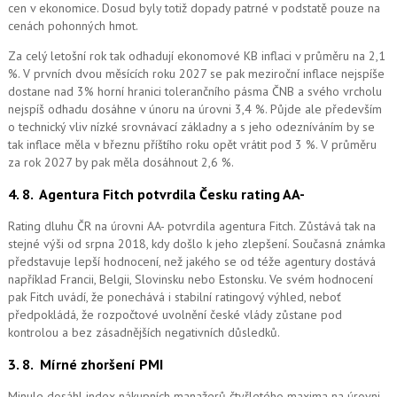
cen v ekonomice. Dosud byly totiž dopady patrné v podstatě pouze na
cenách pohonných hmot.
Za celý letošní rok tak odhadují ekonomové KB inflaci v průměru na 2,1
%. V prvních dvou měsících roku 2027 se pak meziroční inflace nejspíše
dostane nad 3% horní hranici tolerančního pásma ČNB a svého vrcholu
nejspíš odhadu dosáhne v únoru na úrovni 3,4 %. Půjde ale především
o technický vliv nízké srovnávací základny a s jeho odezníváním by se
tak inflace měla v březnu příštího roku opět vrátit pod 3 %. V průměru
za rok 2027 by pak měla dosáhnout 2,6 %.
4. 8.
Agentura Fitch potvrdila Česku rating AA-
Rating dluhu ČR na úrovni AA- potvrdila agentura Fitch. Zůstává tak na
stejné výši od srpna 2018, kdy došlo k jeho zlepšení. Současná známka
představuje lepší hodnocení, než jakého se od téže agentury dostává
například Francii, Belgii, Slovinsku nebo Estonsku. Ve svém hodnocení
pak Fitch uvádí, že ponechává i stabilní ratingový výhled, neboť
předpokládá, že rozpočtové uvolnění české vlády zůstane pod
kontrolou a bez zásadnějších negativních důsledků.
3. 8.
Mírné zhoršení PMI
Minule dosáhl index nákupních manažerů čtyřletého maxima na úrovni