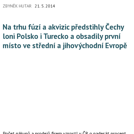
uprostřed politické nejistoty v roce 2014 pravděpodobně růst
ZBYNĚK HUTAR
21. 5. 2014
HDP zpomalí na méně než 2,5 %.
Na trhu fúzí a akvizic předstihly Čechy
loni Polsko i Turecko a obsadily první
místo ve střední a jihovýchodní Evropě
Počet nákupů a prodejů firem vzrostl v ČR o padesát procent,