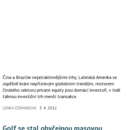
Čína a Brazílie nejatraktivnějšími trhy, Latinská Amerika se
úspěšně brání nepříznivým globálním trendům, motorem
čínského sektoru private equity jsou domácí investoři, v Indii
táhnou investiční trh menší transakce.
LENKA ČERMÁKOVÁ
3. 4. 2012
Golf se stal obyčejnou masovou