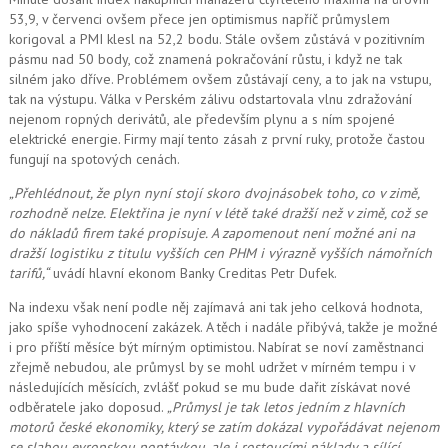
53,9, v červenci ovšem přece jen optimismus napříč průmyslem
korigoval a PMI klesl na 52,2 bodu. Stále ovšem zůstává v pozitivním
pásmu nad 50 body, což znamená pokračování růstu, i když ne tak
silném jako dříve. Problémem ovšem zůstávají ceny, a to jak na vstupu,
tak na výstupu. Válka v Perském zálivu odstartovala vlnu zdražování
nejenom ropných derivátů, ale především plynu a s ním spojené
elektrické energie. Firmy mají tento zásah z první ruky, protože častou
fungují na spotových cenách.
„Přehlédnout, že plyn nyní stojí skoro dvojnásobek toho, co v zimě,
rozhodně nelze. Elektřina je nyní v létě také dražší než v zimě, což se
do nákladů firem také propisuje. A zapomenout ne
ní možné
ani na
dražší logistiku z titulu vyšších cen PHM i výrazně vyšších námořních
tarifů,“
uvádí hlavní ekonom Banky Creditas Petr Dufek.
Na indexu však není podle něj zajímavá ani tak jeho celková hodnota,
jako spíše vyhodnocení zakázek. A těch i nadále přibývá, takže je možné
i pro příští měsíce být mírným optimistou. Nabírat se noví zaměstnanci
zřejmě nebudou, ale průmysl by se mohl udržet v mírném tempu i v
následujících měsících, zvlášť pokud se mu bude dařit získávat nové
odběratele jako doposud.
„Průmysl je tak letos jedním z hlavních
motorů české ekonomiky, který se zatím dokázal vypořádávat nejenom
se slabou evropskou poptávkou, ale i rostoucími náklady a sílící