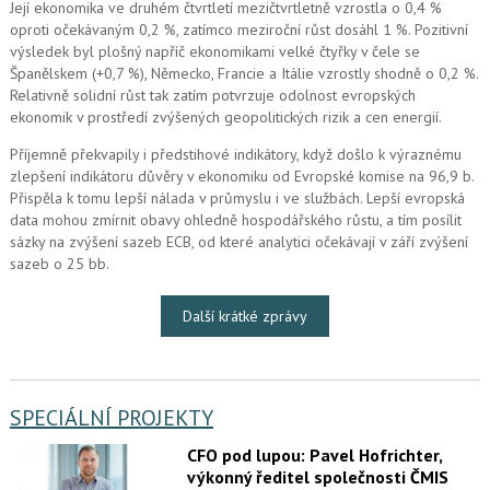
Její ekonomika ve druhém čtvrtletí mezičtvrtletně vzrostla o 0,4 %
oproti očekávaným 0,2 %, zatímco meziroční růst dosáhl 1 %. Pozitivní
výsledek byl plošný napříč ekonomikami velké čtyřky v čele se
Španělskem (+0,7 %), Německo, Francie a Itálie vzrostly shodně o 0,2 %.
Relativně solidní růst tak zatím potvrzuje odolnost evropských
ekonomik v prostředí zvýšených geopolitických rizik a cen energií.
Příjemně překvapily i předstihové indikátory, když došlo k výraznému
zlepšení indikátoru důvěry v ekonomiku od Evropské komise na 96,9 b.
Přispěla k tomu lepší nálada v průmyslu i ve službách. Lepší evropská
data mohou zmírnit obavy ohledně hospodářského růstu, a tím posílit
sázky na zvýšení sazeb ECB, od které analytici očekávají v září zvýšení
sazeb o 25 bb.
Další krátké zprávy
SPECIÁLNÍ PROJEKTY
CFO pod lupou: Pavel Hofrichter,
výkonný ředitel společnosti ČMIS