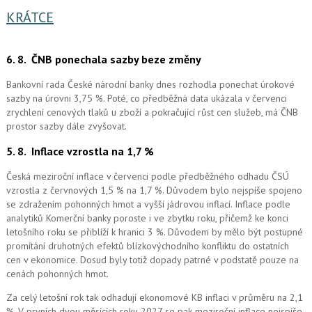
KRÁTCE
6. 8.
ČNB ponechala sazby beze změny
Bankovní rada České národní banky dnes rozhodla ponechat úrokové
sazby na úrovni 3,75 %. Poté, co předběžná data ukázala v červenci
zrychlení cenových tlaků u zboží a pokračující růst cen služeb, má ČNB
prostor sazby dále zvyšovat.
5. 8.
Inflace vzrostla na 1,7 %
Česká meziroční inflace v červenci podle předběžného odhadu ČSÚ
vzrostla z červnových 1,5 % na 1,7 %. Důvodem bylo nejspíše spojeno
se zdražením pohonných hmot a vyšší jádrovou inflací. Inflace podle
analytiků Komerční banky poroste i ve zbytku roku, přičemž ke konci
letošního roku se přiblíží k hranici 3 %. Důvodem by mělo být postupné
promítání druhotných efektů blízkovýchodního konfliktu do ostatních
cen v ekonomice. Dosud byly totiž dopady patrné v podstatě pouze na
cenách pohonných hmot.
Za celý letošní rok tak odhadují ekonomové KB inflaci v průměru na 2,1
%. V prvních dvou měsících roku 2027 se pak meziroční inflace nejspíše