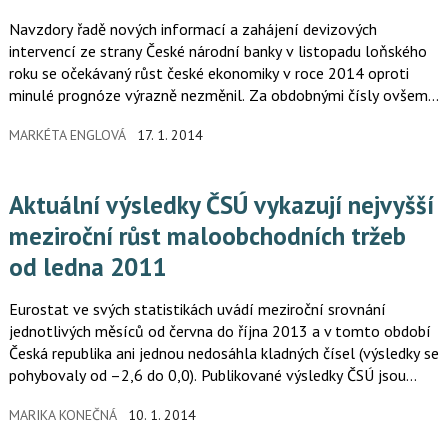
Navzdory řadě nových informací a zahájení devizových
intervencí ze strany České národní banky v listopadu loňského
roku se očekávaný růst české ekonomiky v roce 2014 oproti
minulé prognóze výrazně nezměnil. Za obdobnými čísly ovšem
stojí rozdílné či zcela nové argumenty.
MARKÉTA ENGLOVÁ
17. 1. 2014
Aktuální výsledky ČSÚ vykazují nejvyšší
meziroční růst maloobchodních tržeb
od ledna 2011
Eurostat ve svých statistikách uvádí meziroční srovnání
jednotlivých měsíců od června do října 2013 a v tomto období
Česká republika ani jednou nedosáhla kladných čísel (výsledky se
pohybovaly od –2,6 do 0,0). Publikované výsledky ČSÚ jsou
tudíž…
MARIKA KONEČNÁ
10. 1. 2014