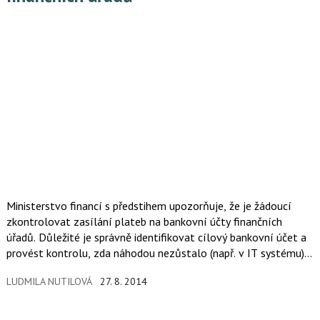
Ministerstvo financí s předstihem upozorňuje, že je žádoucí
zkontrolovat zasílání plateb na bankovní účty finančních
úřadů. Důležité je správně identifikovat cílový bankovní účet a
provést kontrolu, zda náhodou nezůstalo (např. v IT systému)
nastaveno původní směrování. Od 1. 1. 2015 již všechny platby,
LUDMILA NUTILOVÁ
27. 8. 2014
zaslané na bankovní účty 199 finančních úřadů zrušených k 31.
12. 2012 budou vráceny zpět na bankovní účty příkazců.