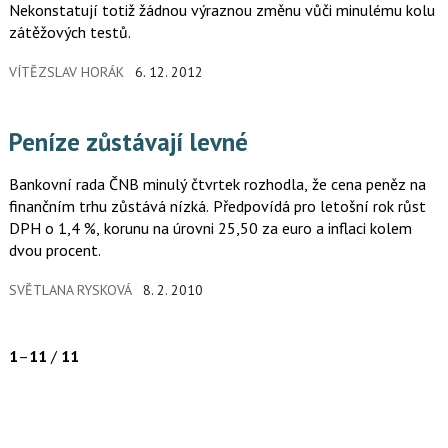
Nekonstatují totiž žádnou výraznou změnu vůči minulému kolu
zátěžových testů.
VÍTĚZSLAV HORÁK
6. 12. 2012
Peníze zůstávají levné
Bankovní rada ČNB minulý čtvrtek rozhodla, že cena peněz na
finančním trhu zůstává nízká. Předpovídá pro letošní rok růst
DPH o 1,4 %, korunu na úrovni 25,50 za euro a inflaci kolem
dvou procent.
SVĚTLANA RYSKOVÁ
8. 2. 2010
1
–
11
/
11