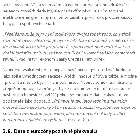
tak na výstupu. Válka v Perském zálivu odstartovala vlnu zdražování
nejenom ropných derivátů, ale především plynu a s ním spojené
elektrické energie. Firmy mají tento zásah z první ruky, protože častou
fungují na spotových cenách.
„Přehlédnout, že plyn nyní stojí skoro dvojnásobek toho, co v zimě,
rozhodně nelze. Elektřina je nyní v létě také dražší než v zimě, což se
do nákladů firem také propisuje. A zapomenout ne
ní možné
ani na
dražší logistiku z titulu vyšších cen PHM i výrazně vyšších námořních
tarifů,“
uvádí hlavní ekonom Banky Creditas Petr Dufek.
Na indexu však není podle něj zajímavá ani tak jeho celková hodnota,
jako spíše vyhodnocení zakázek. A těch i nadále přibývá, takže je možné
i pro příští měsíce být mírným optimistou. Nabírat se noví zaměstnanci
zřejmě nebudou, ale průmysl by se mohl udržet v mírném tempu i v
následujících měsících, zvlášť pokud se mu bude dařit získávat nové
odběratele jako doposud.
„Průmysl je tak letos jedním z hlavních
motorů české ekonomiky, který se zatím dokázal vypořádávat nejenom
se slabou evropskou poptávkou, ale i rostoucími náklady a sílící
konkurencí z dalekého východu,“
uzavírá Dufek.
3. 8.
Data z eurozóny pozitivně překvapila