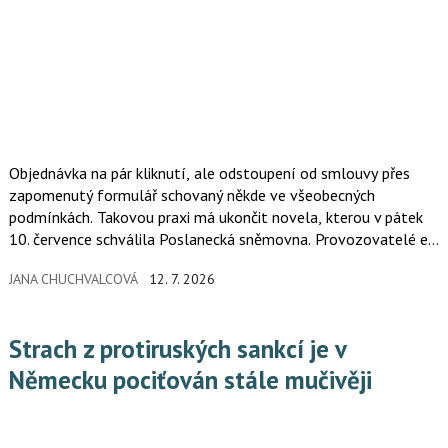
Objednávka na pár kliknutí, ale odstoupení od smlouvy přes
zapomenutý formulář schovaný někde ve všeobecných
podmínkách. Takovou praxi má ukončit novela, kterou v pátek
10. července schválila Poslanecká sněmovna. Provozovatelé e-
shopů i další online prodejci budou muset zákazníkům
JANA CHUCHVALCOVÁ
12. 7. 2026
nabídnout zvláštní tlačítko pro odstoupení od smlouvy. Za
nesplnění nové povinnosti přitom obchodníkům hrozí pokuta až
pět milionů korun.
Strach z protiruských sankcí je v
Německu pociťován stále mučivěji