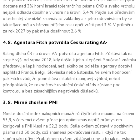
dostane nad 3% horní hranici tolerančního pásma ČNB a svého vrcholu
nejspíš odhadu dosáhne v únoru na úrovni 3,4 %. Půjde ale především
o technický vliv nízké srovnávací základny a s jeho odezníváním by se
tak inflace měla v březnu příštího roku opět vrátit pod 3 %. V průměru
za rok 2027 by pak měla dosáhnout 2,6 %.
4. 8.
Agentura Fitch potvrdila Česku rating AA-
Rating dluhu ČR na úrovni AA- potvrdila agentura Fitch. Zůstává tak na
stejné výši od srpna 2018, kdy došlo k jeho zlepšení. Současná známka
představuje lepší hodnocení, než jakého se od téže agentury dostává
například Francii, Belgii, Slovinsku nebo Estonsku. Ve svém hodnocení
pak Fitch uvádí, že ponechává i stabilní ratingový výhled, neboť
předpokládá, že rozpočtové uvolnění české vlády zůstane pod
kontrolou a bez zásadnějších negativních důsledků.
3. 8.
Mírné zhoršení PMI
Minule dosáhl index nákupních manažerů čtyřletého maxima na úrovni
53,9, v červenci ovšem přece jen optimismus napříč průmyslem
korigoval a PMI klesl na 52,2 bodu. Stále ovšem zůstává v pozitivním
pásmu nad 50 body, což znamená pokračování růstu, i když ne tak
silném jako dříve. Problémem ovšem zůstávají ceny, a to jak na vstupu,